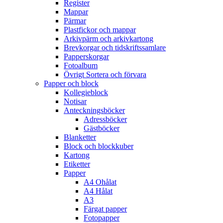
Register
Mappar
Pärmar
Plastfickor och mappar
Arkivpärm och arkivkartong
Brevkorgar och tidskriftssamlare
Papperskorgar
Fotoalbum
Övrigt Sortera och förvara
Papper och block
Kollegieblock
Notisar
Anteckningsböcker
Adressböcker
Gästböcker
Blanketter
Block och blockkuber
Kartong
Etiketter
Papper
A4 Ohålat
A4 Hålat
A3
Färgat papper
Fotopapper