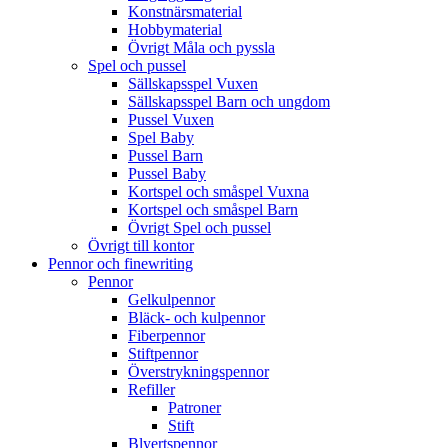
Konstnärsmaterial
Hobbymaterial
Övrigt Måla och pyssla
Spel och pussel
Sällskapsspel Vuxen
Sällskapsspel Barn och ungdom
Pussel Vuxen
Spel Baby
Pussel Barn
Pussel Baby
Kortspel och småspel Vuxna
Kortspel och småspel Barn
Övrigt Spel och pussel
Övrigt till kontor
Pennor och finewriting
Pennor
Gelkulpennor
Bläck- och kulpennor
Fiberpennor
Stiftpennor
Överstrykningspennor
Refiller
Patroner
Stift
Blyertspennor