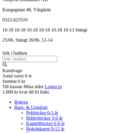
Kungsgatan 48, Vårgårda
0322-623516
10-18
10-18
10-18
10-18
10-18
10-13
Stängt
25/06, Stängt
26/06, 12-14
Sök i butiken
Kundvagn
Antal varor
0
st
Summa
0 kr
Till kassan
Mina sidor
Logga in
1.000 kr kvar till fri frakt.
Bokrea
Barn- & Ungdom
Pekböcker 0-3 år
Bilderböcker 3-6 år
Kapitelböcker 6-9 år
Bokslukaren 9-12 år