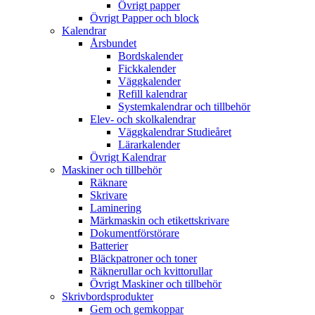
Övrigt papper
Övrigt Papper och block
Kalendrar
Årsbundet
Bordskalender
Fickkalender
Väggkalender
Refill kalendrar
Systemkalendrar och tillbehör
Elev- och skolkalendrar
Väggkalendrar Studieåret
Lärarkalender
Övrigt Kalendrar
Maskiner och tillbehör
Räknare
Skrivare
Laminering
Märkmaskin och etikettskrivare
Dokumentförstörare
Batterier
Bläckpatroner och toner
Räknerullar och kvittorullar
Övrigt Maskiner och tillbehör
Skrivbordsprodukter
Gem och gemkoppar