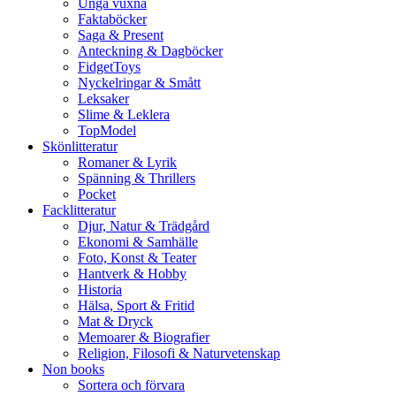
Unga vuxna
Faktaböcker
Saga & Present
Anteckning & Dagböcker
FidgetToys
Nyckelringar & Smått
Leksaker
Slime & Leklera
TopModel
Skönlitteratur
Romaner & Lyrik
Spänning & Thrillers
Pocket
Facklitteratur
Djur, Natur & Trädgård
Ekonomi & Samhälle
Foto, Konst & Teater
Hantverk & Hobby
Historia
Hälsa, Sport & Fritid
Mat & Dryck
Memoarer & Biografier
Religion, Filosofi & Naturvetenskap
Non books
Sortera och förvara