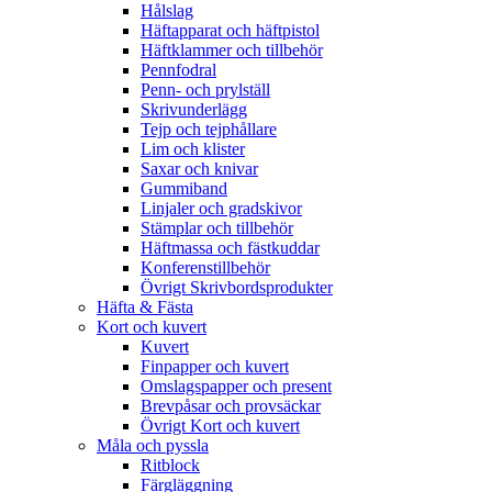
Hålslag
Häftapparat och häftpistol
Häftklammer och tillbehör
Pennfodral
Penn- och prylställ
Skrivunderlägg
Tejp och tejphållare
Lim och klister
Saxar och knivar
Gummiband
Linjaler och gradskivor
Stämplar och tillbehör
Häftmassa och fästkuddar
Konferenstillbehör
Övrigt Skrivbordsprodukter
Häfta & Fästa
Kort och kuvert
Kuvert
Finpapper och kuvert
Omslagspapper och present
Brevpåsar och provsäckar
Övrigt Kort och kuvert
Måla och pyssla
Ritblock
Färgläggning