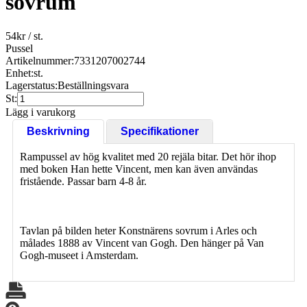
sovrum
54
kr
/ st.
Pussel
Artikelnummer:
7331207002744
Enhet:
st.
Lagerstatus:
Beställningsvara
St:
Lägg i varukorg
Beskrivning
Specifikationer
Rampussel av hög kvalitet med 20 rejäla bitar. Det hör ihop
med boken Han hette Vincent, men kan även användas
fristående. Passar barn 4-8 år.
Tavlan på bilden heter Konstnärens sovrum i Arles och
målades 1888 av Vincent van Gogh. Den hänger på Van
Gogh-museet i Amsterdam.