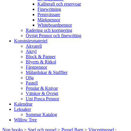
Kalligrafi och reservoar
Finewritning
Pennvässare
Märkpennor
Whiteboardpennor
Radering och korrigering
Övrigt Pennor och finewriting
Konstnärsmateriel
Akvarell
Akryl
Block & Papper
Blyerts & Ritkol
Färgpennor
Målardukar & Stafflier
Olja
Pastell
Penslar & Knivar
Vätskor & Övrigt
Uni Posca Pennor
Kalendrar
Leksaker
Sommar Katalog
Willow Tree
Non books
>
Spel och pussel
>
Pussel Barn
>
Vincentpussel :