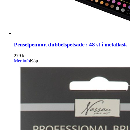
Penselpennor, dubbelspetsade : 48 st i metallask
279 kr
Mer info
Köp