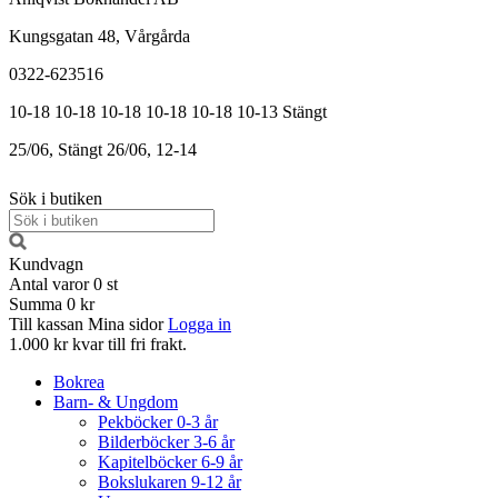
Kungsgatan 48, Vårgårda
0322-623516
10-18
10-18
10-18
10-18
10-18
10-13
Stängt
25/06, Stängt
26/06, 12-14
Sök i butiken
Kundvagn
Antal varor
0
st
Summa
0 kr
Till kassan
Mina sidor
Logga in
1.000 kr kvar till fri frakt.
Bokrea
Barn- & Ungdom
Pekböcker 0-3 år
Bilderböcker 3-6 år
Kapitelböcker 6-9 år
Bokslukaren 9-12 år