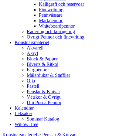
Kalligrafi och reservoar
Finewritning
Pennvässare
Märkpennor
Whiteboardpennor
Radering och korrigering
Övrigt Pennor och finewriting
Konstnärsmateriel
Akvarell
Akryl
Block & Papper
Blyerts & Ritkol
Färgpennor
Målardukar & Stafflier
Olja
Pastell
Penslar & Knivar
Vätskor & Övrigt
Uni Posca Pennor
Kalendrar
Leksaker
Sommar Katalog
Willow Tree
Konstnärsmateriel
>
Penslar & Knivar