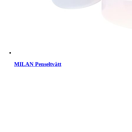
MILAN Penseltvätt
MIL05951
19 kr
29 kr
Mer info
Köp