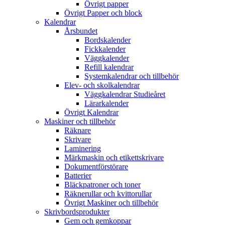
Övrigt papper
Övrigt Papper och block
Kalendrar
Årsbundet
Bordskalender
Fickkalender
Väggkalender
Refill kalendrar
Systemkalendrar och tillbehör
Elev- och skolkalendrar
Väggkalendrar Studieåret
Lärarkalender
Övrigt Kalendrar
Maskiner och tillbehör
Räknare
Skrivare
Laminering
Märkmaskin och etikettskrivare
Dokumentförstörare
Batterier
Bläckpatroner och toner
Räknerullar och kvittorullar
Övrigt Maskiner och tillbehör
Skrivbordsprodukter
Gem och gemkoppar