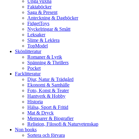
Unga vuxna
Faktaböcker
Saga & Present
Anteckning & Dagböcker
FidgetToys
Nyckelringar & Smått
Leksaker
Slime & Leklera
TopModel
Skönlitteratur
Romaner & Lyrik
Spänning & Thrillers
Pocket
Facklitteratur
Djur, Natur & Trädgård
Ekonomi & Samhälle
Foto, Konst & Teater
Hantverk & Hobby
Historia
Hälsa, Sport & Fritid
Mat & Dryck
Memoarer & Biografier
Religion, Filosofi & Naturvetenskap
Non books
Sortera och förvara