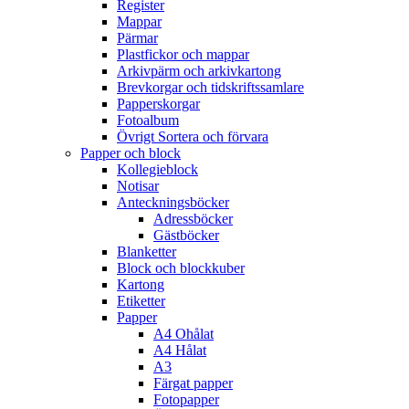
Register
Mappar
Pärmar
Plastfickor och mappar
Arkivpärm och arkivkartong
Brevkorgar och tidskriftssamlare
Papperskorgar
Fotoalbum
Övrigt Sortera och förvara
Papper och block
Kollegieblock
Notisar
Anteckningsböcker
Adressböcker
Gästböcker
Blanketter
Block och blockkuber
Kartong
Etiketter
Papper
A4 Ohålat
A4 Hålat
A3
Färgat papper
Fotopapper