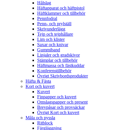
Hålslag
Häftapparat och häftpistol
Häftklammer och tillbehör
Pennfodral
Penn- och prylställ
Skrivunderlägg
Tejp och tejphållare
Lim och klister
Saxar och knivar
Gummiband
Linjaler och gradskivor
Stämplar och tillbehör
Häftmassa och fästkuddar
Konferenstillbehör
Övrigt Skrivbordsprodukter
Häfta & Fästa
Kort och kuvert
Kuvert
Finpapper och kuvert
Omslagspapper och present
Brevpåsar och provsäckar
Övrigt Kort och kuvert
Måla och pyssla
Ritblock
Färgläggning