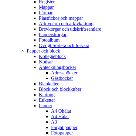
Register
Mappar
Pärmar
Plastfickor och mappar
Arkivpärm och arkivkartong
Brevkorgar och tidskriftssamlare
Papperskorgar
Fotoalbum
Övrigt Sortera och förvara
Papper och block
Kollegieblock
Notisar
Anteckningsböcker
Adressböcker
Gästböcker
Blanketter
Block och blockkuber
Kartong
Etiketter
Papper
A4 Ohålat
A4 Hålat
A3
Färgat papper
Fotopapper