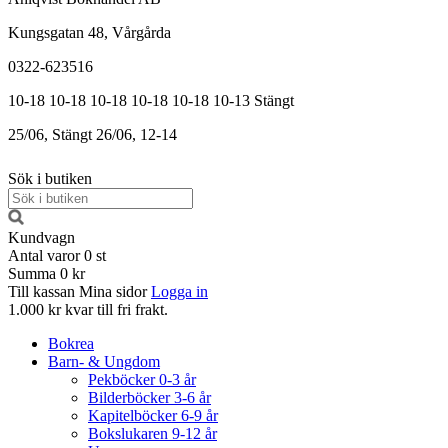
Kungsgatan 48, Vårgårda
0322-623516
10-18
10-18
10-18
10-18
10-18
10-13
Stängt
25/06, Stängt
26/06, 12-14
Sök i butiken
Kundvagn
Antal varor
0
st
Summa
0 kr
Till kassan
Mina sidor
Logga in
1.000 kr kvar till fri frakt.
Bokrea
Barn- & Ungdom
Pekböcker 0-3 år
Bilderböcker 3-6 år
Kapitelböcker 6-9 år
Bokslukaren 9-12 år