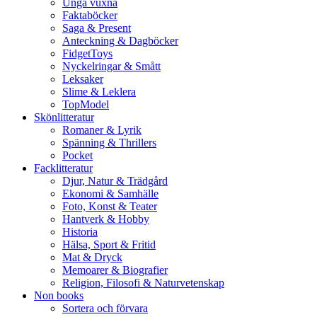
Unga vuxna
Faktaböcker
Saga & Present
Anteckning & Dagböcker
FidgetToys
Nyckelringar & Smått
Leksaker
Slime & Leklera
TopModel
Skönlitteratur
Romaner & Lyrik
Spänning & Thrillers
Pocket
Facklitteratur
Djur, Natur & Trädgård
Ekonomi & Samhälle
Foto, Konst & Teater
Hantverk & Hobby
Historia
Hälsa, Sport & Fritid
Mat & Dryck
Memoarer & Biografier
Religion, Filosofi & Naturvetenskap
Non books
Sortera och förvara