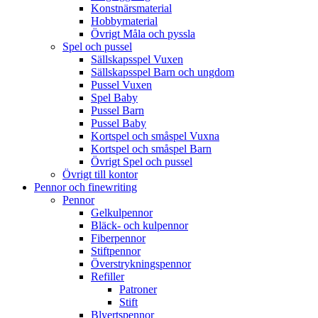
Konstnärsmaterial
Hobbymaterial
Övrigt Måla och pyssla
Spel och pussel
Sällskapsspel Vuxen
Sällskapsspel Barn och ungdom
Pussel Vuxen
Spel Baby
Pussel Barn
Pussel Baby
Kortspel och småspel Vuxna
Kortspel och småspel Barn
Övrigt Spel och pussel
Övrigt till kontor
Pennor och finewriting
Pennor
Gelkulpennor
Bläck- och kulpennor
Fiberpennor
Stiftpennor
Överstrykningspennor
Refiller
Patroner
Stift
Blyertspennor