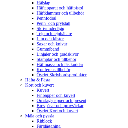
Hålslag
Häftapparat och häftpistol
Häftklammer och tillbehör
Pennfodral
Penn- och prylställ
Skrivunderlägg
Tejp och tejphållare
Lim och klister
Saxar och knivar
Gummiband
Linjaler och gradskivor
Stämplar och tillbehör
Häftmassa och fästkuddar
Konferenstillbehör
Övrigt Skrivbordsprodukter
Häfta & Fästa
Kort och kuvert
Kuvert
Finpapper och kuvert
Omslagspapper och present
Brevpåsar och provsäckar
Övrigt Kort och kuvert
Måla och pyssla
Ritblock
Färgläggning