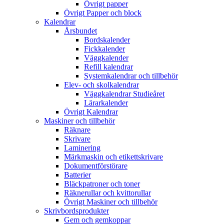
Övrigt papper
Övrigt Papper och block
Kalendrar
Årsbundet
Bordskalender
Fickkalender
Väggkalender
Refill kalendrar
Systemkalendrar och tillbehör
Elev- och skolkalendrar
Väggkalendrar Studieåret
Lärarkalender
Övrigt Kalendrar
Maskiner och tillbehör
Räknare
Skrivare
Laminering
Märkmaskin och etikettskrivare
Dokumentförstörare
Batterier
Bläckpatroner och toner
Räknerullar och kvittorullar
Övrigt Maskiner och tillbehör
Skrivbordsprodukter
Gem och gemkoppar