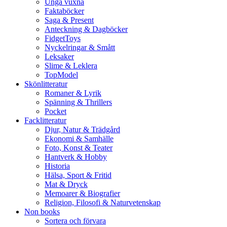
Unga vuxna
Faktaböcker
Saga & Present
Anteckning & Dagböcker
FidgetToys
Nyckelringar & Smått
Leksaker
Slime & Leklera
TopModel
Skönlitteratur
Romaner & Lyrik
Spänning & Thrillers
Pocket
Facklitteratur
Djur, Natur & Trädgård
Ekonomi & Samhälle
Foto, Konst & Teater
Hantverk & Hobby
Historia
Hälsa, Sport & Fritid
Mat & Dryck
Memoarer & Biografier
Religion, Filosofi & Naturvetenskap
Non books
Sortera och förvara