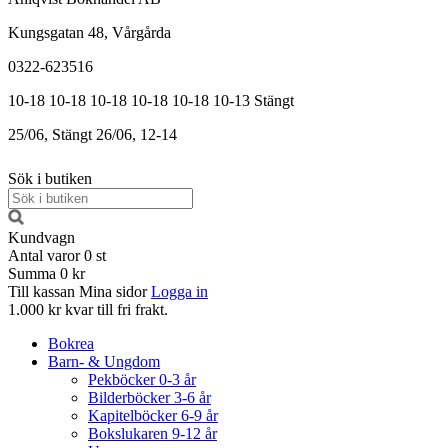
Kungsgatan 48, Vårgårda
0322-623516
10-18
10-18
10-18
10-18
10-18
10-13
Stängt
25/06, Stängt
26/06, 12-14
Sök i butiken
Kundvagn
Antal varor
0
st
Summa
0 kr
Till kassan
Mina sidor
Logga in
1.000 kr kvar till fri frakt.
Bokrea
Barn- & Ungdom
Pekböcker 0-3 år
Bilderböcker 3-6 år
Kapitelböcker 6-9 år
Bokslukaren 9-12 år