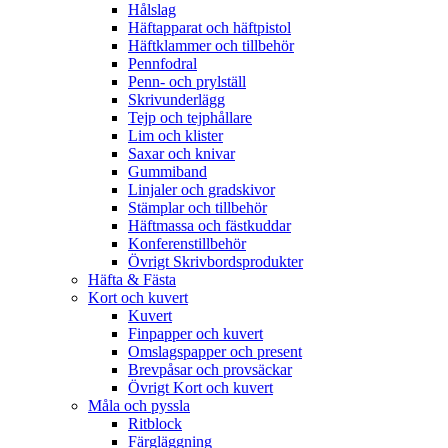
Hålslag
Häftapparat och häftpistol
Häftklammer och tillbehör
Pennfodral
Penn- och prylställ
Skrivunderlägg
Tejp och tejphållare
Lim och klister
Saxar och knivar
Gummiband
Linjaler och gradskivor
Stämplar och tillbehör
Häftmassa och fästkuddar
Konferenstillbehör
Övrigt Skrivbordsprodukter
Häfta & Fästa
Kort och kuvert
Kuvert
Finpapper och kuvert
Omslagspapper och present
Brevpåsar och provsäckar
Övrigt Kort och kuvert
Måla och pyssla
Ritblock
Färgläggning