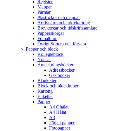
Register
Mappar
Pärmar
Plastfickor och mappar
Arkivpärm och arkivkartong
Brevkorgar och tidskriftssamlare
Papperskorgar
Fotoalbum
Övrigt Sortera och förvara
Papper och block
Kollegieblock
Notisar
Anteckningsböcker
Adressböcker
Gästböcker
Blanketter
Block och blockkuber
Kartong
Etiketter
Papper
A4 Ohålat
A4 Hålat
A3
Färgat papper
Fotopapper