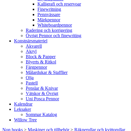
Kalligrafi och reservoar
Finewritning
Pennvässare
Märkpennor
Whiteboardpennor
Radering och korrigering
Övrigt Pennor och finewriting
Konstnärsmateriel
Akvarell
Akryl
Block & Papper
Blyerts & Ritkol
Färgpennor
Målardukar & Stafflier
Olja
Pastell
Penslar & Knivar
Vätskor & Övrigt
Uni Posca Pennor
Kalendrar
Leksaker
Sommar Katalog
Willow Tree
Non books
>
Maskiner och tillbehör
>
Räknerullar och kvittorullar