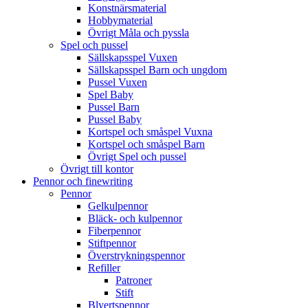
Konstnärsmaterial
Hobbymaterial
Övrigt Måla och pyssla
Spel och pussel
Sällskapsspel Vuxen
Sällskapsspel Barn och ungdom
Pussel Vuxen
Spel Baby
Pussel Barn
Pussel Baby
Kortspel och småspel Vuxna
Kortspel och småspel Barn
Övrigt Spel och pussel
Övrigt till kontor
Pennor och finewriting
Pennor
Gelkulpennor
Bläck- och kulpennor
Fiberpennor
Stiftpennor
Överstrykningspennor
Refiller
Patroner
Stift
Blyertspennor