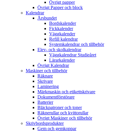
Övrigt papper
Övrigt Papper och block
Kalendrar
Årsbundet
Bordskalender
Fickkalender
Väggkalender
Refill kalendrar
Systemkalendrar och tillbehör
Elev- och skolkalendrar
Väggkalendrar Studieåret
Lärarkalender
Övrigt Kalendrar
Maskiner och tillbehör
Räknare
Skrivare
Laminering
Märkmaskin och etikettskrivare
Dokumentförstörare
Batterier
Bläckpatroner och toner
Räknerullar och kvittorullar
Övrigt Maskiner och tillbehör
Skrivbordsprodukter
Gem och gemkoppar