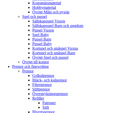
Konstnärsmaterial
Hobbymaterial
Övrigt Måla och pyssla
Spel och pussel
Sällskapsspel Vuxen
Sällskapsspel Barn och ungdom
Pussel Vuxen
Spel Baby
Pussel Barn
Pussel Baby
Kortspel och småspel Vuxna
Kortspel och småspel Barn
Övrigt Spel och pussel
Övrigt till kontor
Pennor och finewriting
Pennor
Gelkulpennor
Bläck- och kulpennor
Fiberpennor
Stiftpennor
Överstrykningspennor
Refiller
Patroner
Stift
Blyertspennor