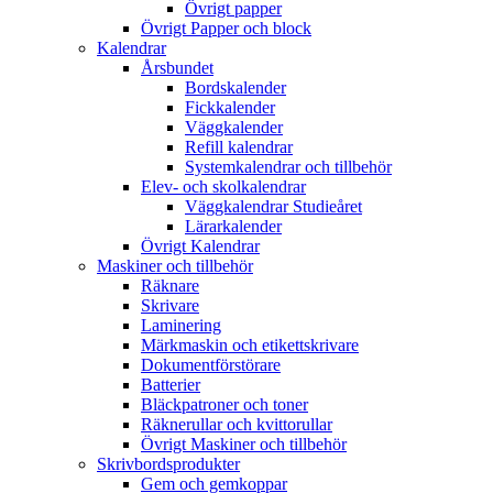
Övrigt papper
Övrigt Papper och block
Kalendrar
Årsbundet
Bordskalender
Fickkalender
Väggkalender
Refill kalendrar
Systemkalendrar och tillbehör
Elev- och skolkalendrar
Väggkalendrar Studieåret
Lärarkalender
Övrigt Kalendrar
Maskiner och tillbehör
Räknare
Skrivare
Laminering
Märkmaskin och etikettskrivare
Dokumentförstörare
Batterier
Bläckpatroner och toner
Räknerullar och kvittorullar
Övrigt Maskiner och tillbehör
Skrivbordsprodukter
Gem och gemkoppar