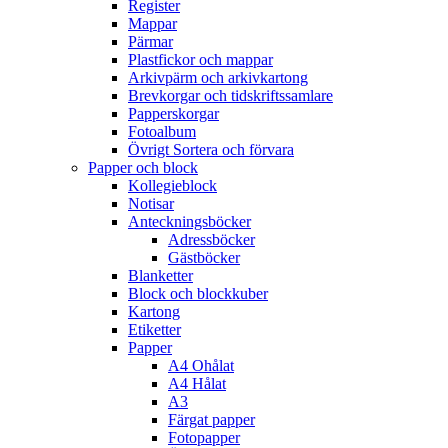
Register
Mappar
Pärmar
Plastfickor och mappar
Arkivpärm och arkivkartong
Brevkorgar och tidskriftssamlare
Papperskorgar
Fotoalbum
Övrigt Sortera och förvara
Papper och block
Kollegieblock
Notisar
Anteckningsböcker
Adressböcker
Gästböcker
Blanketter
Block och blockkuber
Kartong
Etiketter
Papper
A4 Ohålat
A4 Hålat
A3
Färgat papper
Fotopapper