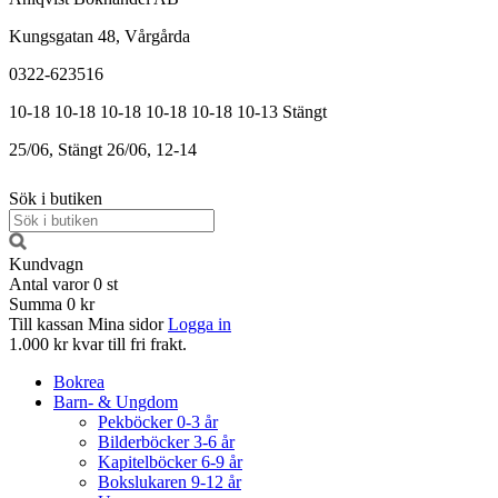
Kungsgatan 48, Vårgårda
0322-623516
10-18
10-18
10-18
10-18
10-18
10-13
Stängt
25/06, Stängt
26/06, 12-14
Sök i butiken
Kundvagn
Antal varor
0
st
Summa
0 kr
Till kassan
Mina sidor
Logga in
1.000 kr kvar till fri frakt.
Bokrea
Barn- & Ungdom
Pekböcker 0-3 år
Bilderböcker 3-6 år
Kapitelböcker 6-9 år
Bokslukaren 9-12 år