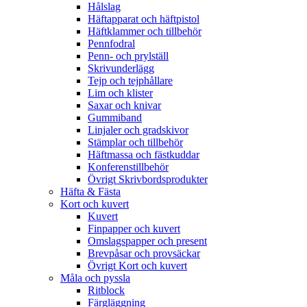
Hålslag
Häftapparat och häftpistol
Häftklammer och tillbehör
Pennfodral
Penn- och prylställ
Skrivunderlägg
Tejp och tejphållare
Lim och klister
Saxar och knivar
Gummiband
Linjaler och gradskivor
Stämplar och tillbehör
Häftmassa och fästkuddar
Konferenstillbehör
Övrigt Skrivbordsprodukter
Häfta & Fästa
Kort och kuvert
Kuvert
Finpapper och kuvert
Omslagspapper och present
Brevpåsar och provsäckar
Övrigt Kort och kuvert
Måla och pyssla
Ritblock
Färgläggning