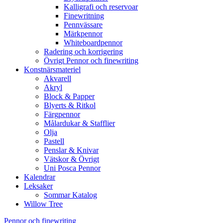
Kalligrafi och reservoar
Finewritning
Pennvässare
Märkpennor
Whiteboardpennor
Radering och korrigering
Övrigt Pennor och finewriting
Konstnärsmateriel
Akvarell
Akryl
Block & Papper
Blyerts & Ritkol
Färgpennor
Målardukar & Stafflier
Olja
Pastell
Penslar & Knivar
Vätskor & Övrigt
Uni Posca Pennor
Kalendrar
Leksaker
Sommar Katalog
Willow Tree
Pennor och finewriting