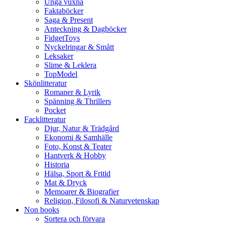
Unga vuxna
Faktaböcker
Saga & Present
Anteckning & Dagböcker
FidgetToys
Nyckelringar & Smått
Leksaker
Slime & Leklera
TopModel
Skönlitteratur
Romaner & Lyrik
Spänning & Thrillers
Pocket
Facklitteratur
Djur, Natur & Trädgård
Ekonomi & Samhälle
Foto, Konst & Teater
Hantverk & Hobby
Historia
Hälsa, Sport & Fritid
Mat & Dryck
Memoarer & Biografier
Religion, Filosofi & Naturvetenskap
Non books
Sortera och förvara