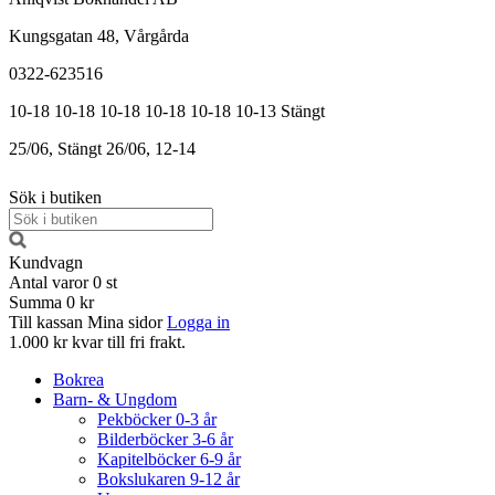
Kungsgatan 48, Vårgårda
0322-623516
10-18
10-18
10-18
10-18
10-18
10-13
Stängt
25/06, Stängt
26/06, 12-14
Sök i butiken
Kundvagn
Antal varor
0
st
Summa
0 kr
Till kassan
Mina sidor
Logga in
1.000 kr kvar till fri frakt.
Bokrea
Barn- & Ungdom
Pekböcker 0-3 år
Bilderböcker 3-6 år
Kapitelböcker 6-9 år
Bokslukaren 9-12 år