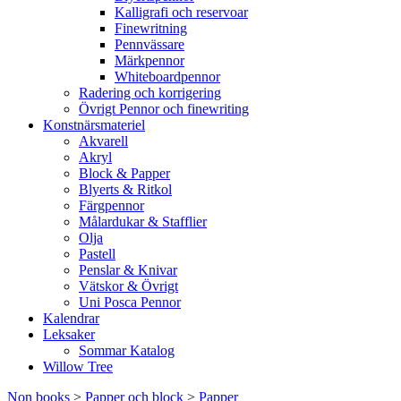
Kalligrafi och reservoar
Finewritning
Pennvässare
Märkpennor
Whiteboardpennor
Radering och korrigering
Övrigt Pennor och finewriting
Konstnärsmateriel
Akvarell
Akryl
Block & Papper
Blyerts & Ritkol
Färgpennor
Målardukar & Stafflier
Olja
Pastell
Penslar & Knivar
Vätskor & Övrigt
Uni Posca Pennor
Kalendrar
Leksaker
Sommar Katalog
Willow Tree
Non books
>
Papper och block
>
Papper