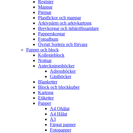
Register
Mappar
Pärmar
Plastfickor och mappar
Arkivpärm och arkivkartong
Brevkorgar och tidskriftssamlare
Papperskorgar
Fotoalbum
Övrigt Sortera och förvara
Papper och block
Kollegieblock
Notisar
Anteckningsböcker
Adressböcker
Gästböcker
Blanketter
Block och blockkuber
Kartong
Etiketter
Papper
A4 Ohålat
A4 Hålat
A3
Färgat papper
Fotopapper