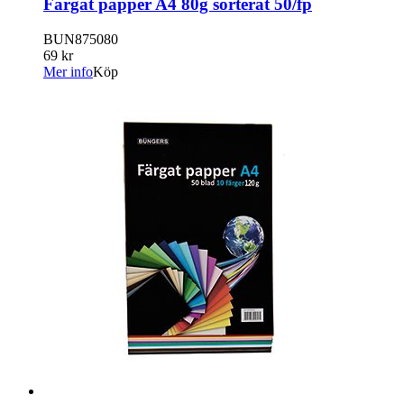
Färgat papper A4 80g sorterat 50/fp
BUN875080
69 kr
Mer info
Köp