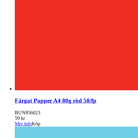
Färgat Papper A4 80g röd 50/fp
BUN856023
59 kr
Mer info
Köp