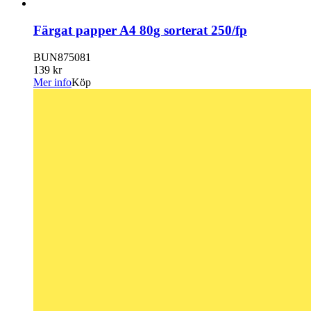
Färgat papper A4 80g sorterat 250/fp
BUN875081
139 kr
Mer info
Köp