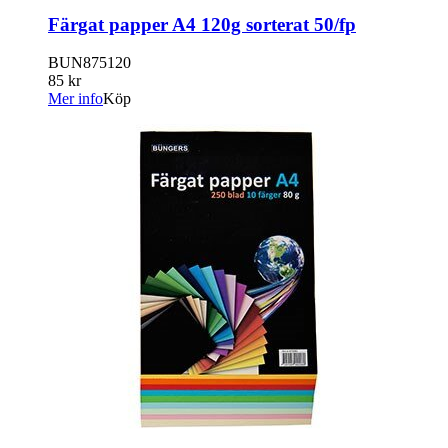
Färgat papper A4 120g sorterat 50/fp
BUN875120
85 kr
Mer info
Köp