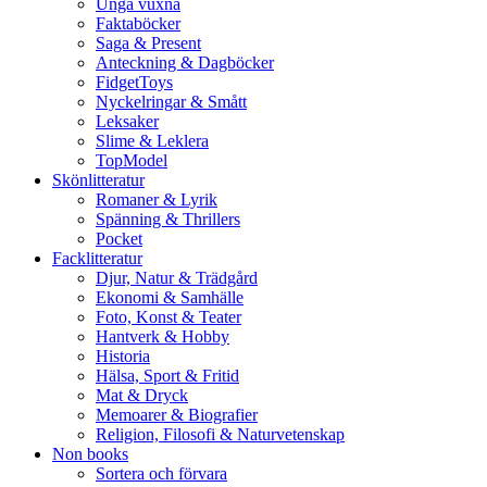
Unga vuxna
Faktaböcker
Saga & Present
Anteckning & Dagböcker
FidgetToys
Nyckelringar & Smått
Leksaker
Slime & Leklera
TopModel
Skönlitteratur
Romaner & Lyrik
Spänning & Thrillers
Pocket
Facklitteratur
Djur, Natur & Trädgård
Ekonomi & Samhälle
Foto, Konst & Teater
Hantverk & Hobby
Historia
Hälsa, Sport & Fritid
Mat & Dryck
Memoarer & Biografier
Religion, Filosofi & Naturvetenskap
Non books
Sortera och förvara