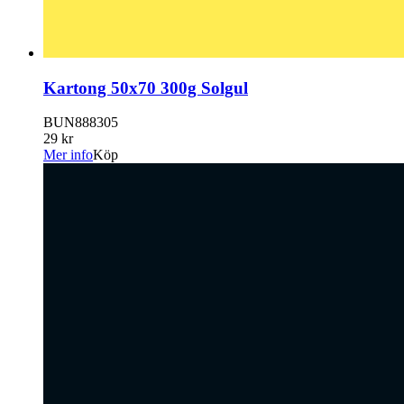
Kartong 50x70 300g Solgul
BUN888305
29 kr
Mer info
Köp