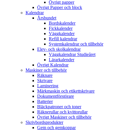
Övrigt papper
Övrigt Papper och block
Kalendrar
Årsbundet
Bordskalender
Fickkalender
Väggkalender
Refill kalendrar
Systemkalendrar och tillbehör
Elev- och skolkalendrar
Väggkalendrar Studieåret
Lärarkalender
Övrigt Kalendrar
Maskiner och tillbehör
Räknare
Skrivare
Laminering
Märkmaskin och etikettskrivare
Dokumentförstörare
Batterier
Bläckpatroner och toner
Räknerullar och kvittorullar
Övrigt Maskiner och tillbehör
Skrivbordsprodukter
Gem och gemkoppar