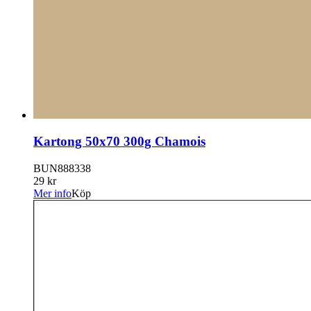
Kartong 50x70 300g Chamois
BUN888338
29 kr
Mer info
Köp