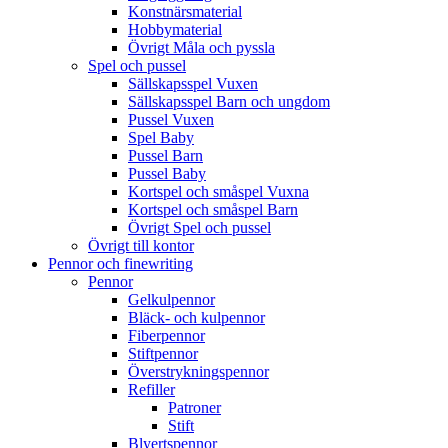
Konstnärsmaterial
Hobbymaterial
Övrigt Måla och pyssla
Spel och pussel
Sällskapsspel Vuxen
Sällskapsspel Barn och ungdom
Pussel Vuxen
Spel Baby
Pussel Barn
Pussel Baby
Kortspel och småspel Vuxna
Kortspel och småspel Barn
Övrigt Spel och pussel
Övrigt till kontor
Pennor och finewriting
Pennor
Gelkulpennor
Bläck- och kulpennor
Fiberpennor
Stiftpennor
Överstrykningspennor
Refiller
Patroner
Stift
Blyertspennor