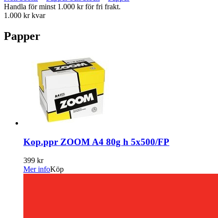
Handla för minst 1.000 kr för fri frakt.
1.000 kr kvar
Papper
Kop.ppr ZOOM A4 80g h 5x500/FP
399 kr
Mer info
Köp