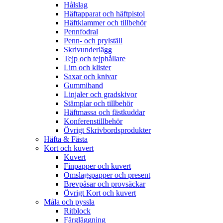
Hålslag
Häftapparat och häftpistol
Häftklammer och tillbehör
Pennfodral
Penn- och prylställ
Skrivunderlägg
Tejp och tejphållare
Lim och klister
Saxar och knivar
Gummiband
Linjaler och gradskivor
Stämplar och tillbehör
Häftmassa och fästkuddar
Konferenstillbehör
Övrigt Skrivbordsprodukter
Häfta & Fästa
Kort och kuvert
Kuvert
Finpapper och kuvert
Omslagspapper och present
Brevpåsar och provsäckar
Övrigt Kort och kuvert
Måla och pyssla
Ritblock
Färgläggning