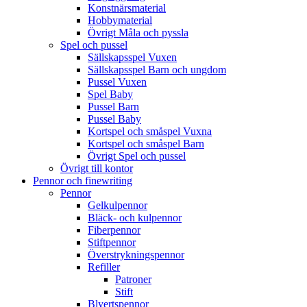
Konstnärsmaterial
Hobbymaterial
Övrigt Måla och pyssla
Spel och pussel
Sällskapsspel Vuxen
Sällskapsspel Barn och ungdom
Pussel Vuxen
Spel Baby
Pussel Barn
Pussel Baby
Kortspel och småspel Vuxna
Kortspel och småspel Barn
Övrigt Spel och pussel
Övrigt till kontor
Pennor och finewriting
Pennor
Gelkulpennor
Bläck- och kulpennor
Fiberpennor
Stiftpennor
Överstrykningspennor
Refiller
Patroner
Stift
Blyertspennor