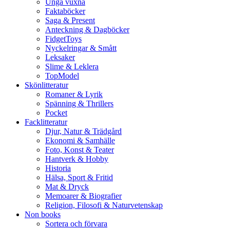
Unga vuxna
Faktaböcker
Saga & Present
Anteckning & Dagböcker
FidgetToys
Nyckelringar & Smått
Leksaker
Slime & Leklera
TopModel
Skönlitteratur
Romaner & Lyrik
Spänning & Thrillers
Pocket
Facklitteratur
Djur, Natur & Trädgård
Ekonomi & Samhälle
Foto, Konst & Teater
Hantverk & Hobby
Historia
Hälsa, Sport & Fritid
Mat & Dryck
Memoarer & Biografier
Religion, Filosofi & Naturvetenskap
Non books
Sortera och förvara