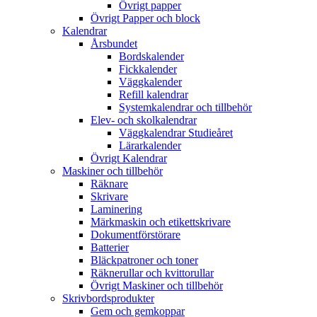
Övrigt papper
Övrigt Papper och block
Kalendrar
Årsbundet
Bordskalender
Fickkalender
Väggkalender
Refill kalendrar
Systemkalendrar och tillbehör
Elev- och skolkalendrar
Väggkalendrar Studieåret
Lärarkalender
Övrigt Kalendrar
Maskiner och tillbehör
Räknare
Skrivare
Laminering
Märkmaskin och etikettskrivare
Dokumentförstörare
Batterier
Bläckpatroner och toner
Räknerullar och kvittorullar
Övrigt Maskiner och tillbehör
Skrivbordsprodukter
Gem och gemkoppar