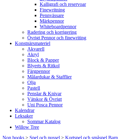
Kalligrafi och reservoar
Finewritning
Pennvässare
Märkpennor
Whiteboardpennor
Radering och korrigering
Övrigt Pennor och finewriting
Konstnärsmateriel
Akvarell
Akryl
Block & Papper
Blyerts & Ritkol
Färgpennor
Målardukar & Stafflier
Olja
Pastell
Penslar & Knivar
Vätskor & Övrigt
Uni Posca Pennor
Kalendrar
Leksaker
Sommar Katalog
Willow Tree
Non books
>
Spel och pussel
>
Kortspel och småspel Barn