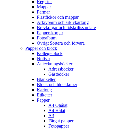
Register
Mappar
Pärmar
Plastfickor och mappar
Arkivpärm och arkivkartong
Brevkorgar och tidskriftssamlare
Papperskorgar
Fotoalbum
Övrigt Sortera och förvara
Papper och block
Kollegieblock
Notisar
Anteckningsböcker
Adressböcker
Gästböcker
Blanketter
Block och blockkuber
Kartong
Etiketter
Papper
A4 Ohålat
A4 Hålat
A3
Färgat papper
Fotopapper