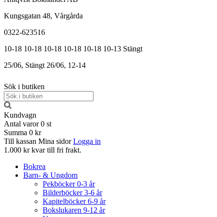
Kungsgatan 48, Vårgårda
0322-623516
10-18
10-18
10-18
10-18
10-18
10-13
Stängt
25/06, Stängt
26/06, 12-14
Sök i butiken
Kundvagn
Antal varor
0
st
Summa
0 kr
Till kassan
Mina sidor
Logga in
1.000 kr kvar till fri frakt.
Bokrea
Barn- & Ungdom
Pekböcker 0-3 år
Bilderböcker 3-6 år
Kapitelböcker 6-9 år
Bokslukaren 9-12 år