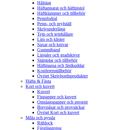
Hålslag
Häftapparat och häftpistol
Häftklammer och tillbehör
Pennfodral
Penn- och prylställ
Skrivunderlägg
Tejp och tejphållare
Lim och klister
Saxar och knivar
Gummiband
Linjaler och gradskivor
Stämplar och tillbehör
Häftmassa och fästkuddar
Konferenstillbehör
Övrigt Skrivbordsprodukter
Häfta & Fästa
Kort och kuvert
Kuvert
Finpapper och kuvert
Omslagspapper och present
Brevpåsar och provsäckar
Övrigt Kort och kuvert
Måla och pyssla
Ritblock
Färgläggning