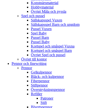
Konstnärsmaterial
Hobbymaterial
Övrigt Måla och pyssla
Spel och pussel
Sällskapsspel Vuxen
Sällskapsspel Barn och ungdom
Pussel Vuxen
Spel Baby
Pussel Barn
Pussel Baby
Kortspel och småspel Vuxna
Kortspel och småspel Barn
Övrigt Spel och pussel
Övrigt till kontor
Pennor och finewriting
Pennor
Gelkulpennor
Bläck- och kulpennor
Fiberpennor
Stiftpennor
Överstrykningspennor
Refiller
Patroner
Stift
Blyertspennor