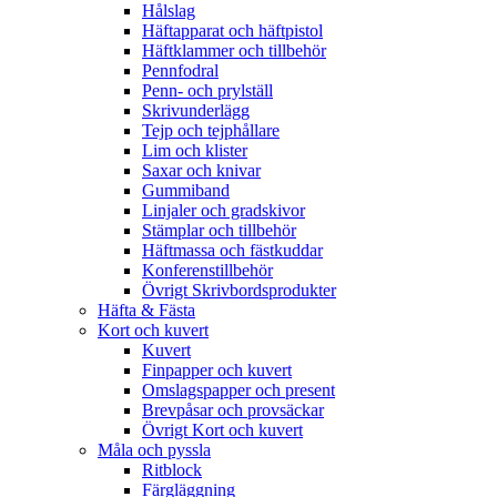
Hålslag
Häftapparat och häftpistol
Häftklammer och tillbehör
Pennfodral
Penn- och prylställ
Skrivunderlägg
Tejp och tejphållare
Lim och klister
Saxar och knivar
Gummiband
Linjaler och gradskivor
Stämplar och tillbehör
Häftmassa och fästkuddar
Konferenstillbehör
Övrigt Skrivbordsprodukter
Häfta & Fästa
Kort och kuvert
Kuvert
Finpapper och kuvert
Omslagspapper och present
Brevpåsar och provsäckar
Övrigt Kort och kuvert
Måla och pyssla
Ritblock
Färgläggning