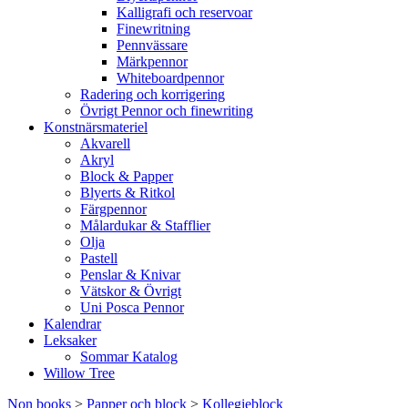
Kalligrafi och reservoar
Finewritning
Pennvässare
Märkpennor
Whiteboardpennor
Radering och korrigering
Övrigt Pennor och finewriting
Konstnärsmateriel
Akvarell
Akryl
Block & Papper
Blyerts & Ritkol
Färgpennor
Målardukar & Stafflier
Olja
Pastell
Penslar & Knivar
Vätskor & Övrigt
Uni Posca Pennor
Kalendrar
Leksaker
Sommar Katalog
Willow Tree
Non books
>
Papper och block
>
Kollegieblock