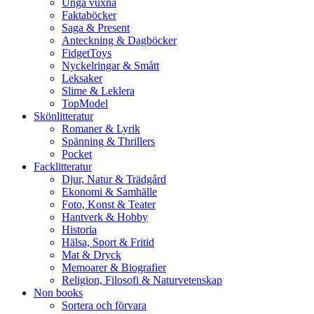
Unga vuxna
Faktaböcker
Saga & Present
Anteckning & Dagböcker
FidgetToys
Nyckelringar & Smått
Leksaker
Slime & Leklera
TopModel
Skönlitteratur
Romaner & Lyrik
Spänning & Thrillers
Pocket
Facklitteratur
Djur, Natur & Trädgård
Ekonomi & Samhälle
Foto, Konst & Teater
Hantverk & Hobby
Historia
Hälsa, Sport & Fritid
Mat & Dryck
Memoarer & Biografier
Religion, Filosofi & Naturvetenskap
Non books
Sortera och förvara