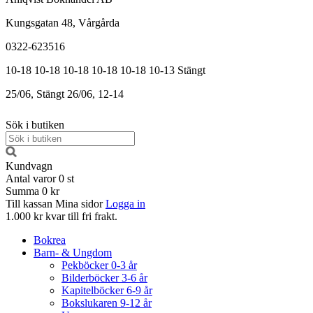
Kungsgatan 48, Vårgårda
0322-623516
10-18
10-18
10-18
10-18
10-18
10-13
Stängt
25/06, Stängt
26/06, 12-14
Sök i butiken
Kundvagn
Antal varor
0
st
Summa
0 kr
Till kassan
Mina sidor
Logga in
1.000 kr kvar till fri frakt.
Bokrea
Barn- & Ungdom
Pekböcker 0-3 år
Bilderböcker 3-6 år
Kapitelböcker 6-9 år
Bokslukaren 9-12 år