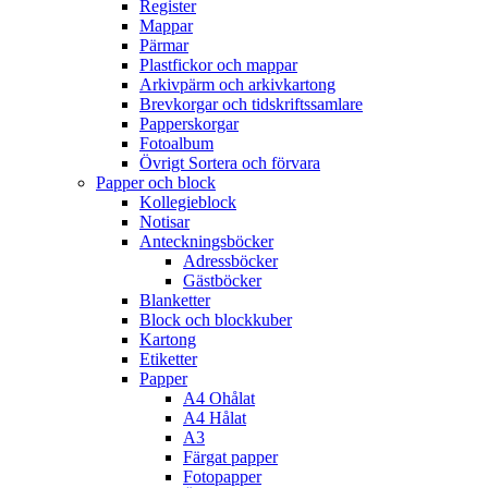
Register
Mappar
Pärmar
Plastfickor och mappar
Arkivpärm och arkivkartong
Brevkorgar och tidskriftssamlare
Papperskorgar
Fotoalbum
Övrigt Sortera och förvara
Papper och block
Kollegieblock
Notisar
Anteckningsböcker
Adressböcker
Gästböcker
Blanketter
Block och blockkuber
Kartong
Etiketter
Papper
A4 Ohålat
A4 Hålat
A3
Färgat papper
Fotopapper