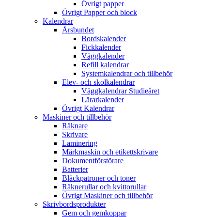
Övrigt papper
Övrigt Papper och block
Kalendrar
Årsbundet
Bordskalender
Fickkalender
Väggkalender
Refill kalendrar
Systemkalendrar och tillbehör
Elev- och skolkalendrar
Väggkalendrar Studieåret
Lärarkalender
Övrigt Kalendrar
Maskiner och tillbehör
Räknare
Skrivare
Laminering
Märkmaskin och etikettskrivare
Dokumentförstörare
Batterier
Bläckpatroner och toner
Räknerullar och kvittorullar
Övrigt Maskiner och tillbehör
Skrivbordsprodukter
Gem och gemkoppar