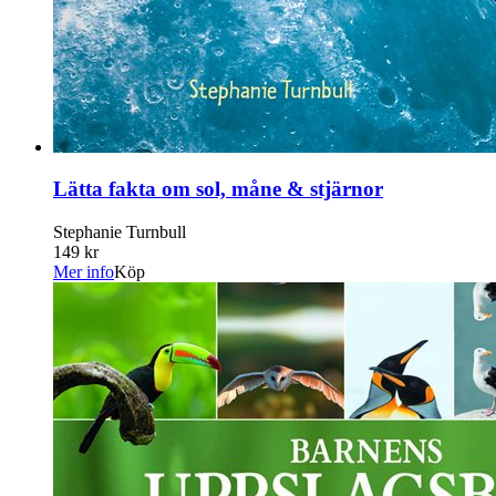
Lätta fakta om sol, måne & stjärnor
Stephanie Turnbull
149 kr
Mer info
Köp