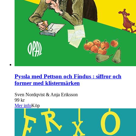
Pyssla med Pettson och Findus : siffror och
former med klistermärken
Sven Nordqvist & Anja Eriksson
99 kr
Mer info
Köp