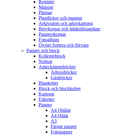
Register
Mappar
Pärmar
Plastfickor och mappar
Arkivpärm och arkivkartong
Brevkorgar och tidskriftssamlare
Papperskorgar
Fotoalbum
Övrigt Sortera och förvara
Papper och block
Kollegieblock
Notisar
Anteckningsböcker
Adressböcker
Gästböcker
Blanketter
Block och blockkuber
Kartong
Etiketter
Papper
A4 Ohålat
A4 Hålat
A3
Färgat papper
Fotopapper