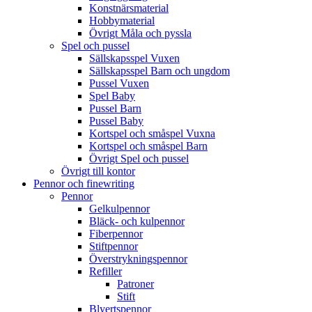
Konstnärsmaterial
Hobbymaterial
Övrigt Måla och pyssla
Spel och pussel
Sällskapsspel Vuxen
Sällskapsspel Barn och ungdom
Pussel Vuxen
Spel Baby
Pussel Barn
Pussel Baby
Kortspel och småspel Vuxna
Kortspel och småspel Barn
Övrigt Spel och pussel
Övrigt till kontor
Pennor och finewriting
Pennor
Gelkulpennor
Bläck- och kulpennor
Fiberpennor
Stiftpennor
Överstrykningspennor
Refiller
Patroner
Stift
Blyertspennor