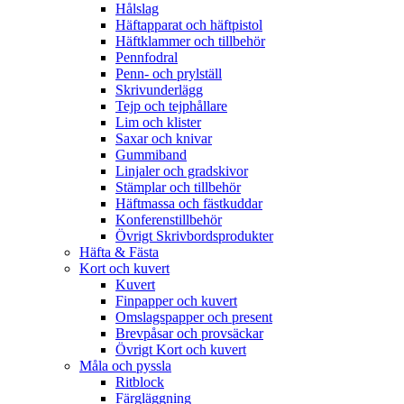
Hålslag
Häftapparat och häftpistol
Häftklammer och tillbehör
Pennfodral
Penn- och prylställ
Skrivunderlägg
Tejp och tejphållare
Lim och klister
Saxar och knivar
Gummiband
Linjaler och gradskivor
Stämplar och tillbehör
Häftmassa och fästkuddar
Konferenstillbehör
Övrigt Skrivbordsprodukter
Häfta & Fästa
Kort och kuvert
Kuvert
Finpapper och kuvert
Omslagspapper och present
Brevpåsar och provsäckar
Övrigt Kort och kuvert
Måla och pyssla
Ritblock
Färgläggning