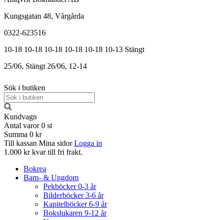
Kungsgatan 48, Vårgårda
0322-623516
10-18
10-18
10-18
10-18
10-18
10-13
Stängt
25/06, Stängt
26/06, 12-14
Sök i butiken
Kundvagn
Antal varor
0
st
Summa
0 kr
Till kassan
Mina sidor
Logga in
1.000 kr kvar till fri frakt.
Bokrea
Barn- & Ungdom
Pekböcker 0-3 år
Bilderböcker 3-6 år
Kapitelböcker 6-9 år
Bokslukaren 9-12 år