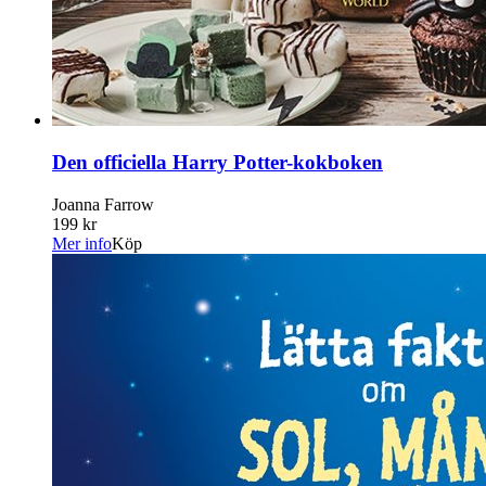
Den officiella Harry Potter-kokboken
Joanna Farrow
199 kr
Mer info
Köp