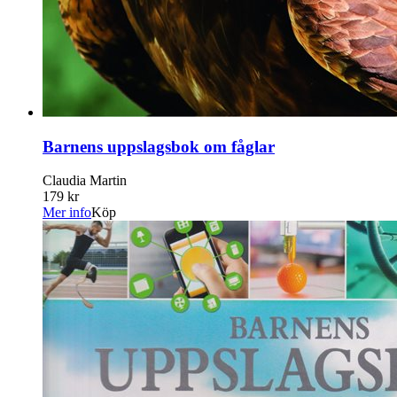
Barnens uppslagsbok om fåglar
Claudia Martin
179 kr
Mer info
Köp