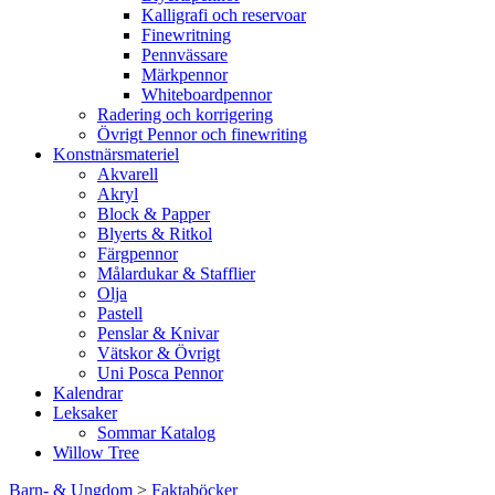
Kalligrafi och reservoar
Finewritning
Pennvässare
Märkpennor
Whiteboardpennor
Radering och korrigering
Övrigt Pennor och finewriting
Konstnärsmateriel
Akvarell
Akryl
Block & Papper
Blyerts & Ritkol
Färgpennor
Målardukar & Stafflier
Olja
Pastell
Penslar & Knivar
Vätskor & Övrigt
Uni Posca Pennor
Kalendrar
Leksaker
Sommar Katalog
Willow Tree
Barn- & Ungdom
>
Faktaböcker