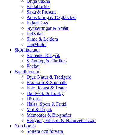
Unga vuxna
Faktaböcker
Saga & Present
Anteckning & Dagböcker
FidgetToys
Nyckelringar & Smått
Leksaker
Slime & Leklera
TopModel
Skönlitteratur
Romaner & Lyrik
Spänning & Thrillers
Pocket
Facklitteratur
Djur, Natur & Trädgård
Ekonomi & Samhälle
Foto, Konst & Teater
Hantverk & Hobby
Historia
Hälsa, Sport & Fritid
Mat & Dryck
Memoarer & Biografier
Religion, Filosofi & Naturvetenskap
Non books
Sortera och förvara