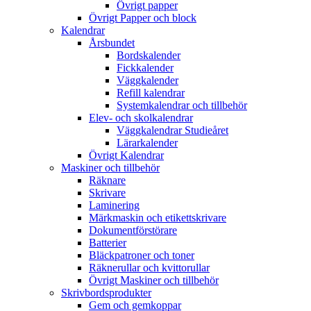
Övrigt papper
Övrigt Papper och block
Kalendrar
Årsbundet
Bordskalender
Fickkalender
Väggkalender
Refill kalendrar
Systemkalendrar och tillbehör
Elev- och skolkalendrar
Väggkalendrar Studieåret
Lärarkalender
Övrigt Kalendrar
Maskiner och tillbehör
Räknare
Skrivare
Laminering
Märkmaskin och etikettskrivare
Dokumentförstörare
Batterier
Bläckpatroner och toner
Räknerullar och kvittorullar
Övrigt Maskiner och tillbehör
Skrivbordsprodukter
Gem och gemkoppar