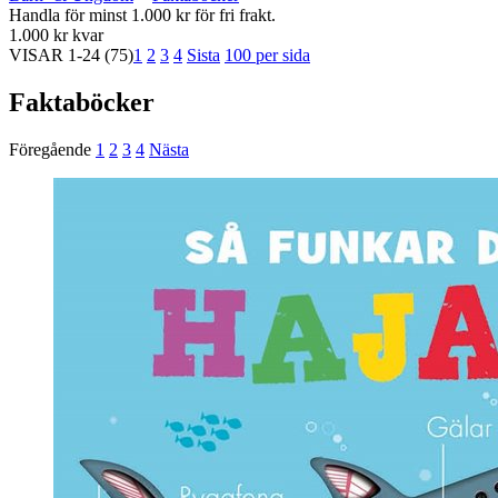
Handla för minst 1.000 kr för fri frakt.
1.000 kr kvar
VISAR
1-24
(75)
1
2
3
4
Sista
100 per sida
Faktaböcker
Föregående
1
2
3
4
Nästa