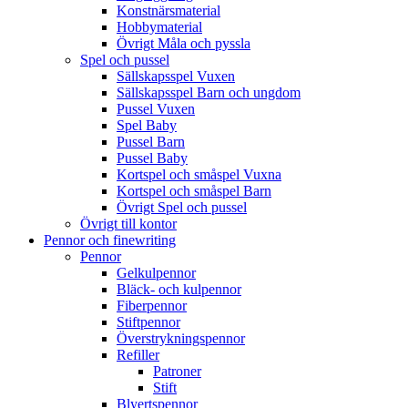
Konstnärsmaterial
Hobbymaterial
Övrigt Måla och pyssla
Spel och pussel
Sällskapsspel Vuxen
Sällskapsspel Barn och ungdom
Pussel Vuxen
Spel Baby
Pussel Barn
Pussel Baby
Kortspel och småspel Vuxna
Kortspel och småspel Barn
Övrigt Spel och pussel
Övrigt till kontor
Pennor och finewriting
Pennor
Gelkulpennor
Bläck- och kulpennor
Fiberpennor
Stiftpennor
Överstrykningspennor
Refiller
Patroner
Stift
Blyertspennor