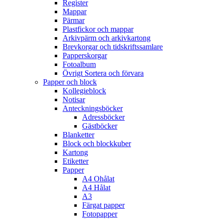
Register
Mappar
Pärmar
Plastfickor och mappar
Arkivpärm och arkivkartong
Brevkorgar och tidskriftssamlare
Papperskorgar
Fotoalbum
Övrigt Sortera och förvara
Papper och block
Kollegieblock
Notisar
Anteckningsböcker
Adressböcker
Gästböcker
Blanketter
Block och blockkuber
Kartong
Etiketter
Papper
A4 Ohålat
A4 Hålat
A3
Färgat papper
Fotopapper