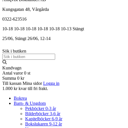
Kungsgatan 48, Vårgårda
0322-623516
10-18
10-18
10-18
10-18
10-18
10-13
Stängt
25/06, Stängt
26/06, 12-14
Sök i butiken
Kundvagn
Antal varor
0
st
Summa
0 kr
Till kassan
Mina sidor
Logga in
1.000 kr kvar till fri frakt.
Bokrea
Barn- & Ungdom
Pekböcker 0-3 år
Bilderböcker 3-6 år
Kapitelböcker 6-9 år
Bokslukaren 9-12 år