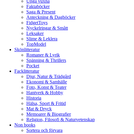
Unga vuxna
Faktaböcker
Saga & Present
Anteckning & Dagböcker
FidgetToys
Nyckelringar & Smått
Leksaker
Slime & Leklera
TopModel
Skönlitteratur
Romaner & Lyrik
Spänning & Thrillers
Pocket
Facklitteratur
Djur, Natur & Trädgård
Ekonomi & Samhälle
Foto, Konst & Teater
Hantverk & Hobby
Historia
Hälsa, Sport & Fritid
Mat & Dryck
Memoarer & Biografier
Religion, Filosofi & Naturvetenskap
Non books
Sortera och förvara