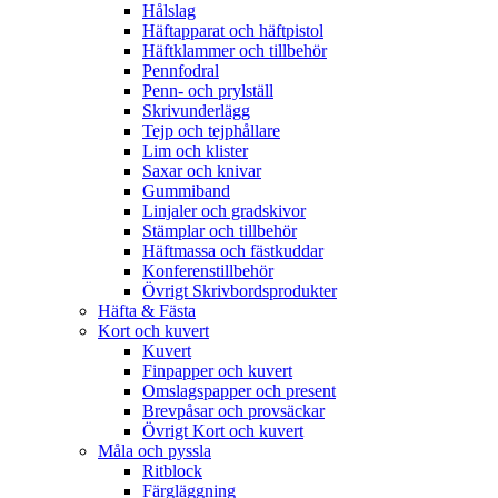
Hålslag
Häftapparat och häftpistol
Häftklammer och tillbehör
Pennfodral
Penn- och prylställ
Skrivunderlägg
Tejp och tejphållare
Lim och klister
Saxar och knivar
Gummiband
Linjaler och gradskivor
Stämplar och tillbehör
Häftmassa och fästkuddar
Konferenstillbehör
Övrigt Skrivbordsprodukter
Häfta & Fästa
Kort och kuvert
Kuvert
Finpapper och kuvert
Omslagspapper och present
Brevpåsar och provsäckar
Övrigt Kort och kuvert
Måla och pyssla
Ritblock
Färgläggning