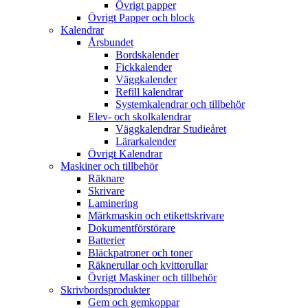
Övrigt papper
Övrigt Papper och block
Kalendrar
Årsbundet
Bordskalender
Fickkalender
Väggkalender
Refill kalendrar
Systemkalendrar och tillbehör
Elev- och skolkalendrar
Väggkalendrar Studieåret
Lärarkalender
Övrigt Kalendrar
Maskiner och tillbehör
Räknare
Skrivare
Laminering
Märkmaskin och etikettskrivare
Dokumentförstörare
Batterier
Bläckpatroner och toner
Räknerullar och kvittorullar
Övrigt Maskiner och tillbehör
Skrivbordsprodukter
Gem och gemkoppar