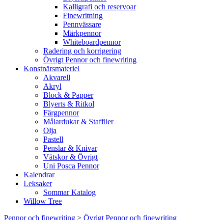
Kalligrafi och reservoar
Finewritning
Pennvässare
Märkpennor
Whiteboardpennor
Radering och korrigering
Övrigt Pennor och finewriting
Konstnärsmateriel
Akvarell
Akryl
Block & Papper
Blyerts & Ritkol
Färgpennor
Målardukar & Stafflier
Olja
Pastell
Penslar & Knivar
Vätskor & Övrigt
Uni Posca Pennor
Kalendrar
Leksaker
Sommar Katalog
Willow Tree
Pennor och finewriting
>
Övrigt Pennor och finewriting