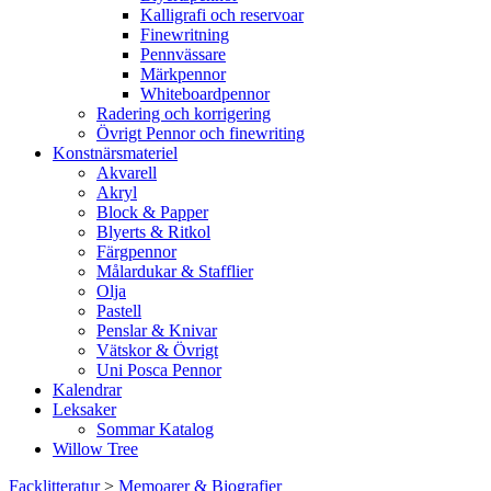
Kalligrafi och reservoar
Finewritning
Pennvässare
Märkpennor
Whiteboardpennor
Radering och korrigering
Övrigt Pennor och finewriting
Konstnärsmateriel
Akvarell
Akryl
Block & Papper
Blyerts & Ritkol
Färgpennor
Målardukar & Stafflier
Olja
Pastell
Penslar & Knivar
Vätskor & Övrigt
Uni Posca Pennor
Kalendrar
Leksaker
Sommar Katalog
Willow Tree
Facklitteratur
>
Memoarer & Biografier