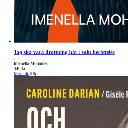
Jag ska vara drottning här : min berättelse
Imenella Mohamed
349 kr
Mer info
Köp