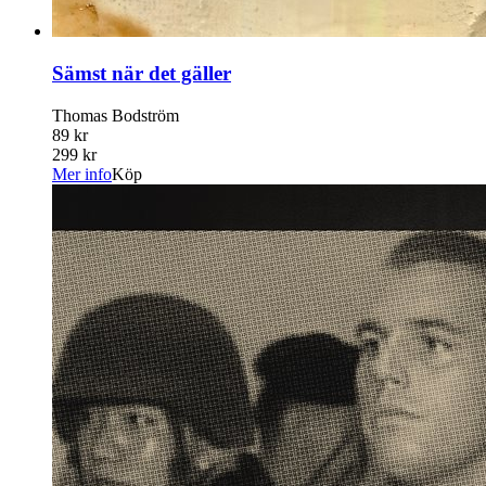
Sämst när det gäller
Thomas Bodström
89 kr
299 kr
Mer info
Köp