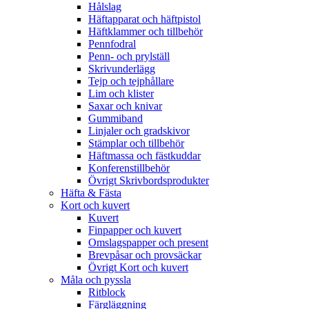
Hålslag
Häftapparat och häftpistol
Häftklammer och tillbehör
Pennfodral
Penn- och prylställ
Skrivunderlägg
Tejp och tejphållare
Lim och klister
Saxar och knivar
Gummiband
Linjaler och gradskivor
Stämplar och tillbehör
Häftmassa och fästkuddar
Konferenstillbehör
Övrigt Skrivbordsprodukter
Häfta & Fästa
Kort och kuvert
Kuvert
Finpapper och kuvert
Omslagspapper och present
Brevpåsar och provsäckar
Övrigt Kort och kuvert
Måla och pyssla
Ritblock
Färgläggning