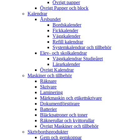
Övrigt papper
Övrigt Papper och block
Kalendrar
Årsbundet
Bordskalender
Fickkalender
Väggkalender
Refill kalendrar
Systemkalendrar och tillbehör
Elev- och skolkalendrar
Väggkalendrar Studieåret
Lärarkalender
Övrigt Kalendrar
Maskiner och tillbehör
Räknare
Skrivare
Laminering
Märkmaskin och etikettskrivare
Dokumentförstörare
Batterier
Bläckpatroner och toner
Räknerullar och kvittorullar
Övrigt Maskiner och tillbehör
Skrivbordsprodukter
Gem och gemkoppar