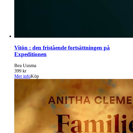
Vitön : den fristående fortsättningen på
Expeditionen
Bea Uusma
399 kr
Mer info
Köp