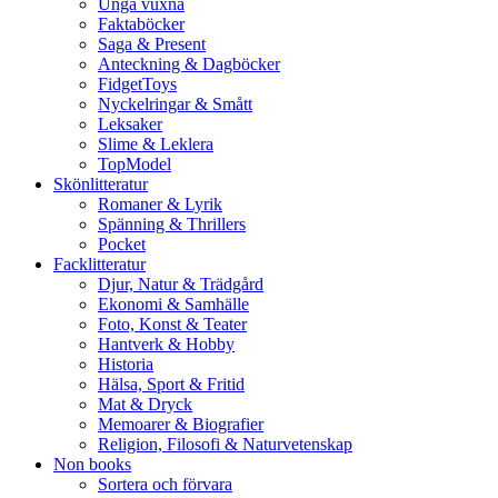
Unga vuxna
Faktaböcker
Saga & Present
Anteckning & Dagböcker
FidgetToys
Nyckelringar & Smått
Leksaker
Slime & Leklera
TopModel
Skönlitteratur
Romaner & Lyrik
Spänning & Thrillers
Pocket
Facklitteratur
Djur, Natur & Trädgård
Ekonomi & Samhälle
Foto, Konst & Teater
Hantverk & Hobby
Historia
Hälsa, Sport & Fritid
Mat & Dryck
Memoarer & Biografier
Religion, Filosofi & Naturvetenskap
Non books
Sortera och förvara