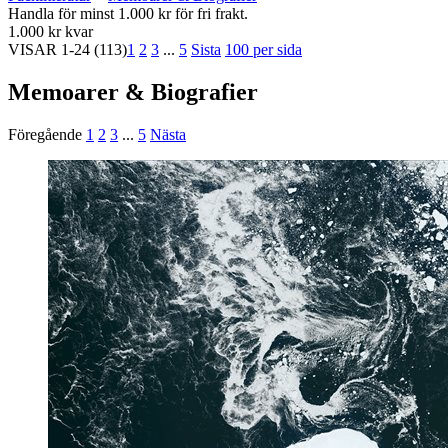
Handla för minst 1.000 kr för fri frakt.
1.000 kr kvar
VISAR
1-24
(113)
1
2
3
...
5
Sista
100 per sida
Memoarer & Biografier
Föregående
1
2
3
...
5
Nästa