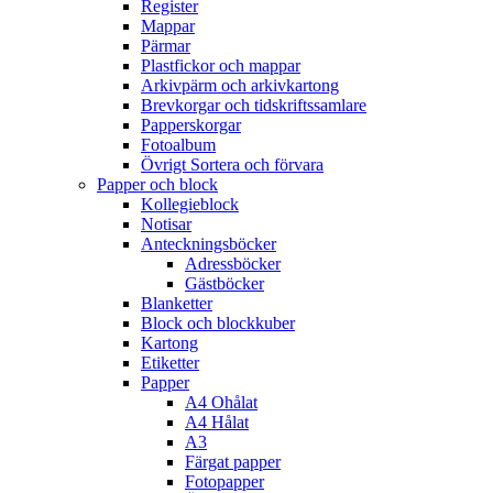
Register
Mappar
Pärmar
Plastfickor och mappar
Arkivpärm och arkivkartong
Brevkorgar och tidskriftssamlare
Papperskorgar
Fotoalbum
Övrigt Sortera och förvara
Papper och block
Kollegieblock
Notisar
Anteckningsböcker
Adressböcker
Gästböcker
Blanketter
Block och blockkuber
Kartong
Etiketter
Papper
A4 Ohålat
A4 Hålat
A3
Färgat papper
Fotopapper