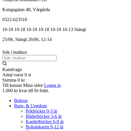
Kungsgatan 48, Vårgårda
0322-623516
10-18
10-18
10-18
10-18
10-18
10-13
Stängt
25/06, Stängt
26/06, 12-14
Sök i butiken
Kundvagn
Antal varor
0
st
Summa
0 kr
Till kassan
Mina sidor
Logga in
1.000 kr kvar till fri frakt.
Bokrea
Barn- & Ungdom
Pekböcker 0-3 år
Bilderböcker 3-6 år
Kapitelböcker 6-9 år
Bokslukaren 9-12 år