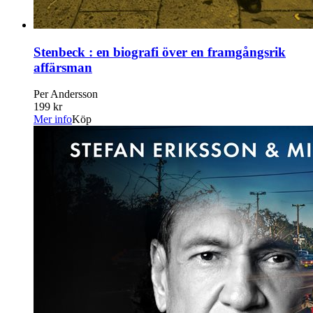
Stenbeck : en biografi över en framgångsrik
affärsman
Per Andersson
199 kr
Mer info
Köp