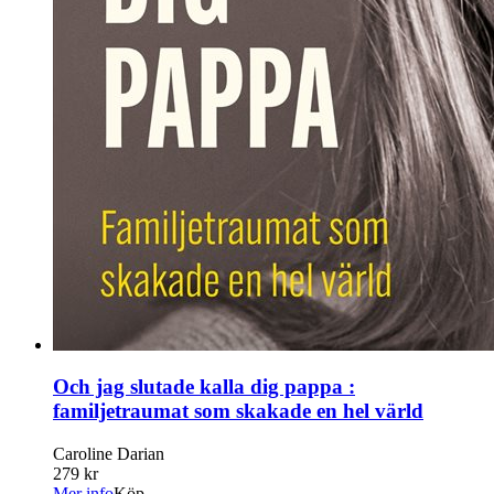
Och jag slutade kalla dig pappa :
familjetraumat som skakade en hel värld
Caroline Darian
279 kr
Mer info
Köp