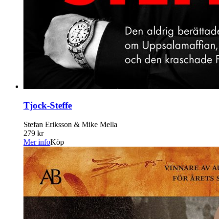
Tjock-Steffe
Stefan Eriksson & Mike Mella
279 kr
Mer info
Köp