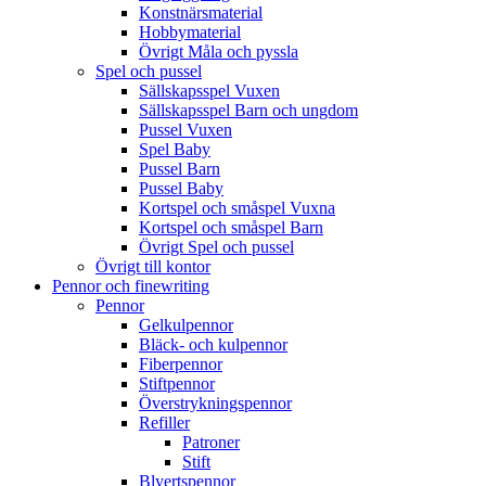
Konstnärsmaterial
Hobbymaterial
Övrigt Måla och pyssla
Spel och pussel
Sällskapsspel Vuxen
Sällskapsspel Barn och ungdom
Pussel Vuxen
Spel Baby
Pussel Barn
Pussel Baby
Kortspel och småspel Vuxna
Kortspel och småspel Barn
Övrigt Spel och pussel
Övrigt till kontor
Pennor och finewriting
Pennor
Gelkulpennor
Bläck- och kulpennor
Fiberpennor
Stiftpennor
Överstrykningspennor
Refiller
Patroner
Stift
Blyertspennor