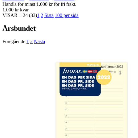
Handla för minst 1.000 kr för fri frakt.
1.000 kr kvar
VISAR
1-24
(33)
1
2
Sista
100 per sida
Årsbundet
Föregående
1
2
Nästa