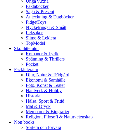
Unga vuxna
Faktaböcker
Saga & Present
Anteckning & Dagböcker
FidgetToys
Nyckelringar & Smått
Leksaker
Slime & Leklera
TopModel
Skönlitteratur
Romaner & Lyrik
Spänning & Thrillers
Pocket
Facklitteratur
Djur, Natur & Trädgård
Ekonomi & Samhälle
Foto, Konst & Teater
Hantverk & Hobby
Historia
Hälsa, Sport & Fritid
Mat & Dryck
Memoarer & Biografier
Religion, Filosofi & Naturvetenskap
Non books
Sortera och förvara