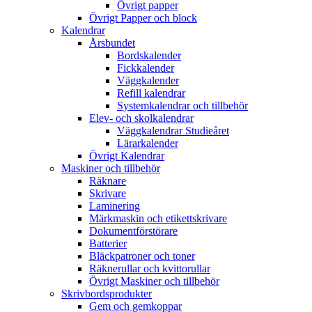
Övrigt papper
Övrigt Papper och block
Kalendrar
Årsbundet
Bordskalender
Fickkalender
Väggkalender
Refill kalendrar
Systemkalendrar och tillbehör
Elev- och skolkalendrar
Väggkalendrar Studieåret
Lärarkalender
Övrigt Kalendrar
Maskiner och tillbehör
Räknare
Skrivare
Laminering
Märkmaskin och etikettskrivare
Dokumentförstörare
Batterier
Bläckpatroner och toner
Räknerullar och kvittorullar
Övrigt Maskiner och tillbehör
Skrivbordsprodukter
Gem och gemkoppar