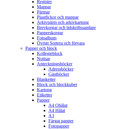
Register
Mappar
Pärmar
Plastfickor och mappar
Arkivpärm och arkivkartong
Brevkorgar och tidskriftssamlare
Papperskorgar
Fotoalbum
Övrigt Sortera och förvara
Papper och block
Kollegieblock
Notisar
Anteckningsböcker
Adressböcker
Gästböcker
Blanketter
Block och blockkuber
Kartong
Etiketter
Papper
A4 Ohålat
A4 Hålat
A3
Färgat papper
Fotopapper