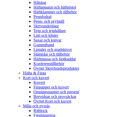
Hålslag
Häftapparat och häftpistol
Häftklammer och tillbehör
Pennfodral
Penn- och prylställ
Skrivunderlägg
Tejp och tejphållare
Lim och klister
Saxar och knivar
Gummiband
Linjaler och gradskivor
Stämplar och tillbehör
Häftmassa och fästkuddar
Konferenstillbehör
Övrigt Skrivbordsprodukter
Häfta & Fästa
Kort och kuvert
Kuvert
Finpapper och kuvert
Omslagspapper och present
Brevpåsar och provsäckar
Övrigt Kort och kuvert
Måla och pyssla
Ritblock
Färgläggning