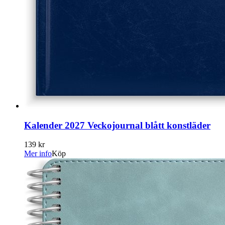
Kalender 2027 Veckojournal blått konstläder
139 kr
Mer info
Köp