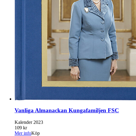
Vanliga Almanackan Kungafamiljen FSC
Kalender 2023
109 kr
Mer info
Köp