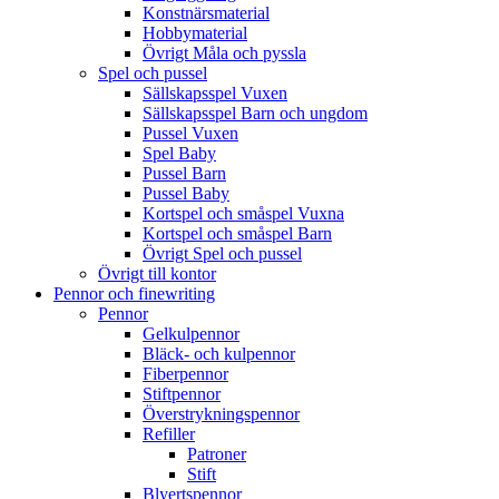
Konstnärsmaterial
Hobbymaterial
Övrigt Måla och pyssla
Spel och pussel
Sällskapsspel Vuxen
Sällskapsspel Barn och ungdom
Pussel Vuxen
Spel Baby
Pussel Barn
Pussel Baby
Kortspel och småspel Vuxna
Kortspel och småspel Barn
Övrigt Spel och pussel
Övrigt till kontor
Pennor och finewriting
Pennor
Gelkulpennor
Bläck- och kulpennor
Fiberpennor
Stiftpennor
Överstrykningspennor
Refiller
Patroner
Stift
Blyertspennor