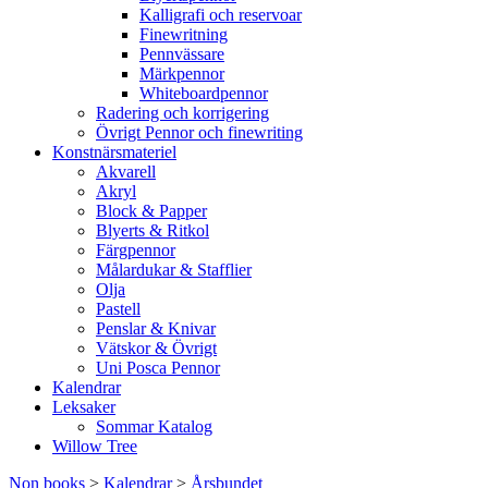
Kalligrafi och reservoar
Finewritning
Pennvässare
Märkpennor
Whiteboardpennor
Radering och korrigering
Övrigt Pennor och finewriting
Konstnärsmateriel
Akvarell
Akryl
Block & Papper
Blyerts & Ritkol
Färgpennor
Målardukar & Stafflier
Olja
Pastell
Penslar & Knivar
Vätskor & Övrigt
Uni Posca Pennor
Kalendrar
Leksaker
Sommar Katalog
Willow Tree
Non books
>
Kalendrar
>
Årsbundet