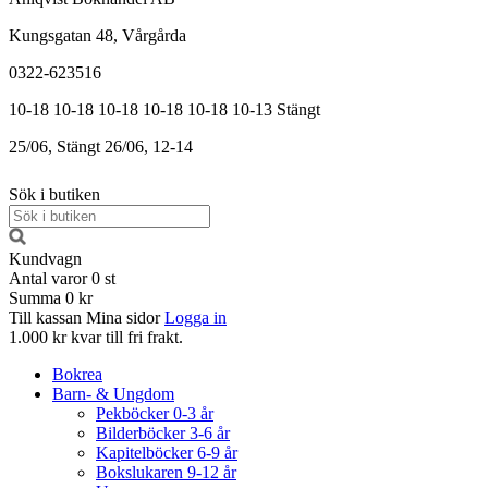
Kungsgatan 48, Vårgårda
0322-623516
10-18
10-18
10-18
10-18
10-18
10-13
Stängt
25/06, Stängt
26/06, 12-14
Sök i butiken
Kundvagn
Antal varor
0
st
Summa
0 kr
Till kassan
Mina sidor
Logga in
1.000 kr kvar till fri frakt.
Bokrea
Barn- & Ungdom
Pekböcker 0-3 år
Bilderböcker 3-6 år
Kapitelböcker 6-9 år
Bokslukaren 9-12 år