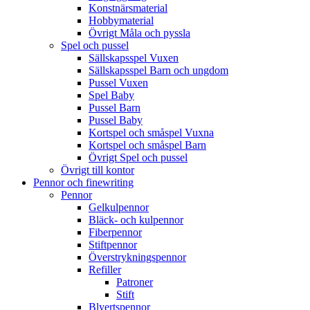
Konstnärsmaterial
Hobbymaterial
Övrigt Måla och pyssla
Spel och pussel
Sällskapsspel Vuxen
Sällskapsspel Barn och ungdom
Pussel Vuxen
Spel Baby
Pussel Barn
Pussel Baby
Kortspel och småspel Vuxna
Kortspel och småspel Barn
Övrigt Spel och pussel
Övrigt till kontor
Pennor och finewriting
Pennor
Gelkulpennor
Bläck- och kulpennor
Fiberpennor
Stiftpennor
Överstrykningspennor
Refiller
Patroner
Stift
Blyertspennor