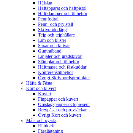
Hålslag
Häftapparat och häftpistol
Häftklammer och tillbehör
Pennfodral
Penn- och prylställ
Skrivunderlägg
Tejp och tejphållare
Lim och klister
Saxar och knivar
Gummiband
Linjaler och gradskivor
Stämplar och tillbehör
Häftmassa och fästkuddar
Konferenstillbehör
Övrigt Skrivbordsprodukter
Häfta & Fästa
Kort och kuvert
Kuvert
Finpapper och kuvert
Omslagspapper och present
Brevpåsar och provsäckar
Övrigt Kort och kuvert
Måla och pyssla
Ritblock
Färgläggning