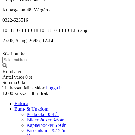
Kungsgatan 48, Vårgårda
0322-623516
10-18
10-18
10-18
10-18
10-18
10-13
Stängt
25/06, Stängt
26/06, 12-14
Sök i butiken
Kundvagn
Antal varor
0
st
Summa
0 kr
Till kassan
Mina sidor
Logga in
1.000 kr kvar till fri frakt.
Bokrea
Barn- & Ungdom
Pekböcker 0-3 år
Bilderböcker 3-6 år
Kapitelböcker 6-9 år
Bokslukaren 9-12 år