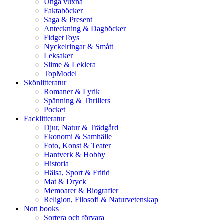
Unga vuxna
Faktaböcker
Saga & Present
Anteckning & Dagböcker
FidgetToys
Nyckelringar & Smått
Leksaker
Slime & Leklera
TopModel
Skönlitteratur
Romaner & Lyrik
Spänning & Thrillers
Pocket
Facklitteratur
Djur, Natur & Trädgård
Ekonomi & Samhälle
Foto, Konst & Teater
Hantverk & Hobby
Historia
Hälsa, Sport & Fritid
Mat & Dryck
Memoarer & Biografier
Religion, Filosofi & Naturvetenskap
Non books
Sortera och förvara