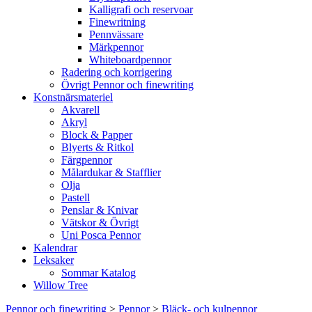
Kalligrafi och reservoar
Finewritning
Pennvässare
Märkpennor
Whiteboardpennor
Radering och korrigering
Övrigt Pennor och finewriting
Konstnärsmateriel
Akvarell
Akryl
Block & Papper
Blyerts & Ritkol
Färgpennor
Målardukar & Stafflier
Olja
Pastell
Penslar & Knivar
Vätskor & Övrigt
Uni Posca Pennor
Kalendrar
Leksaker
Sommar Katalog
Willow Tree
Pennor och finewriting
>
Pennor
>
Bläck- och kulpennor