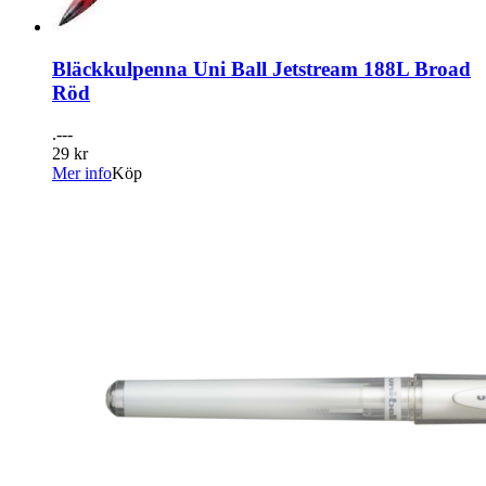
Bläckkulpenna Uni Ball Jetstream 188L Broad
Röd
.---
29 kr
Mer info
Köp