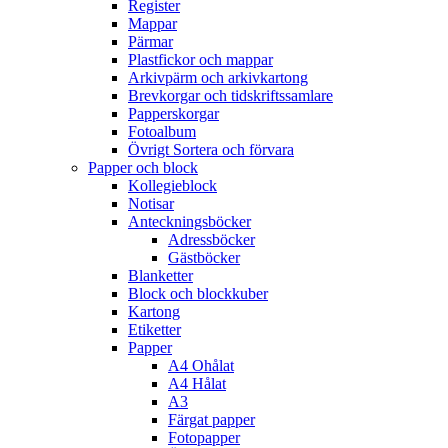
Register
Mappar
Pärmar
Plastfickor och mappar
Arkivpärm och arkivkartong
Brevkorgar och tidskriftssamlare
Papperskorgar
Fotoalbum
Övrigt Sortera och förvara
Papper och block
Kollegieblock
Notisar
Anteckningsböcker
Adressböcker
Gästböcker
Blanketter
Block och blockkuber
Kartong
Etiketter
Papper
A4 Ohålat
A4 Hålat
A3
Färgat papper
Fotopapper