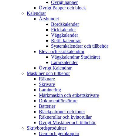
Övrigt papper
Övrigt Papper och block
Kalendrar
Årsbundet
Bordskalender
Fickkalender
Väggkalender
Refill kalendrar
Systemkalendrar och tillbehör
Elev- och skolkalendrar
Väggkalendrar Studieåret
Lärarkalender
Övrigt Kalendrar
Maskiner och tillbehör
Räknare
Skrivare
Laminering
Märkmaskin och etikettskrivare
Dokumentförstörare
Batterier
Bläckpatroner och toner
Räknerullar och kvittorullar
Övrigt Maskiner och tillbehör
Skrivbordsprodukter
Gem och gemkoppar