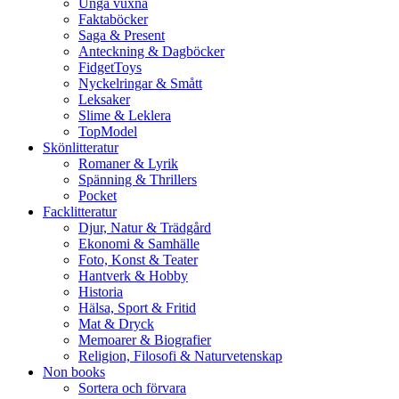
Unga vuxna
Faktaböcker
Saga & Present
Anteckning & Dagböcker
FidgetToys
Nyckelringar & Smått
Leksaker
Slime & Leklera
TopModel
Skönlitteratur
Romaner & Lyrik
Spänning & Thrillers
Pocket
Facklitteratur
Djur, Natur & Trädgård
Ekonomi & Samhälle
Foto, Konst & Teater
Hantverk & Hobby
Historia
Hälsa, Sport & Fritid
Mat & Dryck
Memoarer & Biografier
Religion, Filosofi & Naturvetenskap
Non books
Sortera och förvara