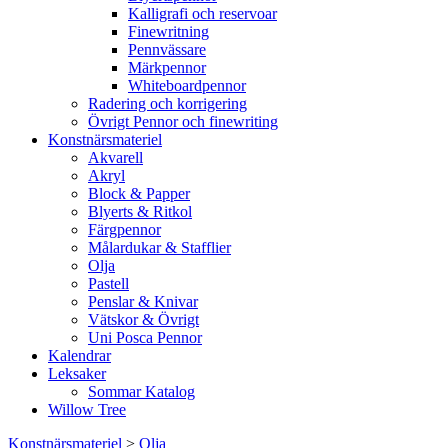
Kalligrafi och reservoar
Finewritning
Pennvässare
Märkpennor
Whiteboardpennor
Radering och korrigering
Övrigt Pennor och finewriting
Konstnärsmateriel
Akvarell
Akryl
Block & Papper
Blyerts & Ritkol
Färgpennor
Målardukar & Stafflier
Olja
Pastell
Penslar & Knivar
Vätskor & Övrigt
Uni Posca Pennor
Kalendrar
Leksaker
Sommar Katalog
Willow Tree
Konstnärsmateriel
>
Olja