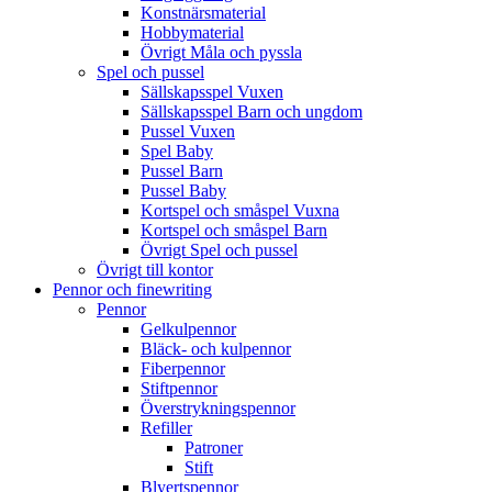
Konstnärsmaterial
Hobbymaterial
Övrigt Måla och pyssla
Spel och pussel
Sällskapsspel Vuxen
Sällskapsspel Barn och ungdom
Pussel Vuxen
Spel Baby
Pussel Barn
Pussel Baby
Kortspel och småspel Vuxna
Kortspel och småspel Barn
Övrigt Spel och pussel
Övrigt till kontor
Pennor och finewriting
Pennor
Gelkulpennor
Bläck- och kulpennor
Fiberpennor
Stiftpennor
Överstrykningspennor
Refiller
Patroner
Stift
Blyertspennor