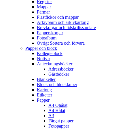
Register
Mappar
Pärmar
Plastfickor och mappar
Arkivpärm och arkivkartong
Brevkorgar och tidskriftssamlare
Papperskorgar
Fotoalbum
Övrigt Sortera och förvara
Papper och block
Kollegieblock
Notisar
Anteckningsböcker
Adressböcker
Gästböcker
Blanketter
Block och blockkuber
Kartong
Etiketter
Papper
A4 Ohålat
A4 Hålat
A3
Färgat papper
Fotopapper