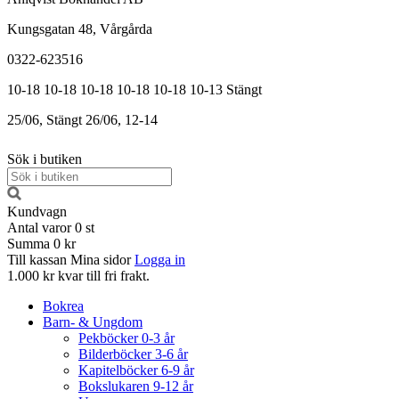
Kungsgatan 48, Vårgårda
0322-623516
10-18
10-18
10-18
10-18
10-18
10-13
Stängt
25/06, Stängt
26/06, 12-14
Sök i butiken
Kundvagn
Antal varor
0
st
Summa
0 kr
Till kassan
Mina sidor
Logga in
1.000 kr kvar till fri frakt.
Bokrea
Barn- & Ungdom
Pekböcker 0-3 år
Bilderböcker 3-6 år
Kapitelböcker 6-9 år
Bokslukaren 9-12 år