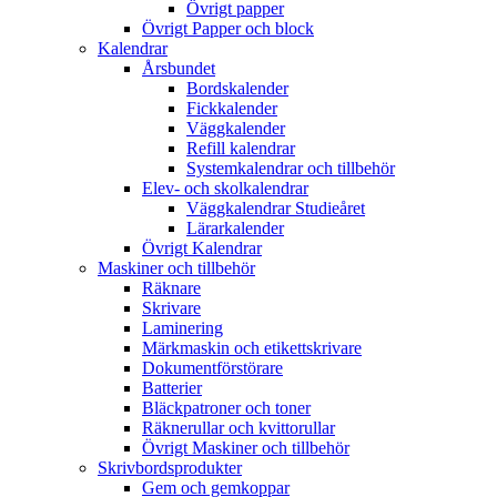
Övrigt papper
Övrigt Papper och block
Kalendrar
Årsbundet
Bordskalender
Fickkalender
Väggkalender
Refill kalendrar
Systemkalendrar och tillbehör
Elev- och skolkalendrar
Väggkalendrar Studieåret
Lärarkalender
Övrigt Kalendrar
Maskiner och tillbehör
Räknare
Skrivare
Laminering
Märkmaskin och etikettskrivare
Dokumentförstörare
Batterier
Bläckpatroner och toner
Räknerullar och kvittorullar
Övrigt Maskiner och tillbehör
Skrivbordsprodukter
Gem och gemkoppar