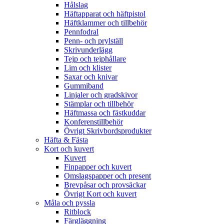
Hålslag
Häftapparat och häftpistol
Häftklammer och tillbehör
Pennfodral
Penn- och prylställ
Skrivunderlägg
Tejp och tejphållare
Lim och klister
Saxar och knivar
Gummiband
Linjaler och gradskivor
Stämplar och tillbehör
Häftmassa och fästkuddar
Konferenstillbehör
Övrigt Skrivbordsprodukter
Häfta & Fästa
Kort och kuvert
Kuvert
Finpapper och kuvert
Omslagspapper och present
Brevpåsar och provsäckar
Övrigt Kort och kuvert
Måla och pyssla
Ritblock
Färgläggning