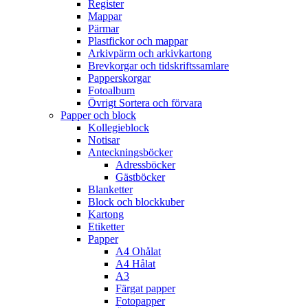
Register
Mappar
Pärmar
Plastfickor och mappar
Arkivpärm och arkivkartong
Brevkorgar och tidskriftssamlare
Papperskorgar
Fotoalbum
Övrigt Sortera och förvara
Papper och block
Kollegieblock
Notisar
Anteckningsböcker
Adressböcker
Gästböcker
Blanketter
Block och blockkuber
Kartong
Etiketter
Papper
A4 Ohålat
A4 Hålat
A3
Färgat papper
Fotopapper