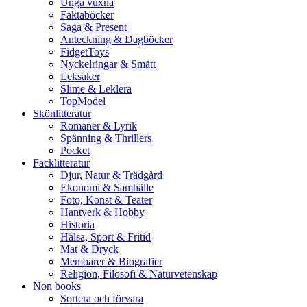
Unga vuxna
Faktaböcker
Saga & Present
Anteckning & Dagböcker
FidgetToys
Nyckelringar & Smått
Leksaker
Slime & Leklera
TopModel
Skönlitteratur
Romaner & Lyrik
Spänning & Thrillers
Pocket
Facklitteratur
Djur, Natur & Trädgård
Ekonomi & Samhälle
Foto, Konst & Teater
Hantverk & Hobby
Historia
Hälsa, Sport & Fritid
Mat & Dryck
Memoarer & Biografier
Religion, Filosofi & Naturvetenskap
Non books
Sortera och förvara