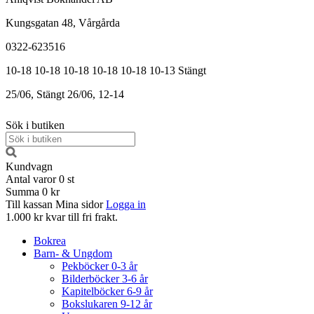
Kungsgatan 48, Vårgårda
0322-623516
10-18
10-18
10-18
10-18
10-18
10-13
Stängt
25/06, Stängt
26/06, 12-14
Sök i butiken
Kundvagn
Antal varor
0
st
Summa
0 kr
Till kassan
Mina sidor
Logga in
1.000 kr kvar till fri frakt.
Bokrea
Barn- & Ungdom
Pekböcker 0-3 år
Bilderböcker 3-6 år
Kapitelböcker 6-9 år
Bokslukaren 9-12 år