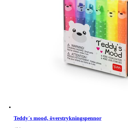
Teddy´s mood, överstrykningspennor