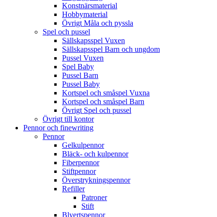
Konstnärsmaterial
Hobbymaterial
Övrigt Måla och pyssla
Spel och pussel
Sällskapsspel Vuxen
Sällskapsspel Barn och ungdom
Pussel Vuxen
Spel Baby
Pussel Barn
Pussel Baby
Kortspel och småspel Vuxna
Kortspel och småspel Barn
Övrigt Spel och pussel
Övrigt till kontor
Pennor och finewriting
Pennor
Gelkulpennor
Bläck- och kulpennor
Fiberpennor
Stiftpennor
Överstrykningspennor
Refiller
Patroner
Stift
Blyertspennor