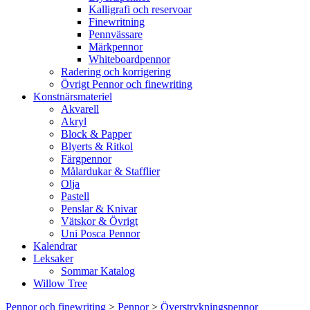
Kalligrafi och reservoar
Finewritning
Pennvässare
Märkpennor
Whiteboardpennor
Radering och korrigering
Övrigt Pennor och finewriting
Konstnärsmateriel
Akvarell
Akryl
Block & Papper
Blyerts & Ritkol
Färgpennor
Målardukar & Stafflier
Olja
Pastell
Penslar & Knivar
Vätskor & Övrigt
Uni Posca Pennor
Kalendrar
Leksaker
Sommar Katalog
Willow Tree
Pennor och finewriting
>
Pennor
>
Överstrykningspennor