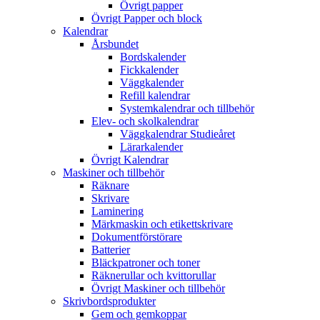
Övrigt papper
Övrigt Papper och block
Kalendrar
Årsbundet
Bordskalender
Fickkalender
Väggkalender
Refill kalendrar
Systemkalendrar och tillbehör
Elev- och skolkalendrar
Väggkalendrar Studieåret
Lärarkalender
Övrigt Kalendrar
Maskiner och tillbehör
Räknare
Skrivare
Laminering
Märkmaskin och etikettskrivare
Dokumentförstörare
Batterier
Bläckpatroner och toner
Räknerullar och kvittorullar
Övrigt Maskiner och tillbehör
Skrivbordsprodukter
Gem och gemkoppar