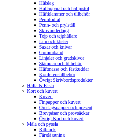
Hålslag
Häftapparat och häftpistol
Häftklammer och tillbehör
Pennfodral
Penn- och prylställ
Skrivunderlägg
Tejp och tejphållare
Lim och klister
Saxar och knivar
Gummiband
Linjaler och gradskivor
Stämplar och tillbehör
Häftmassa och fästkuddar
Konferenstillbehör
Övrigt Skrivbordsprodukter
Häfta & Fästa
Kort och kuvert
Kuvert
Finpapper och kuvert
Omslagspapper och present
Brevpåsar och provsäckar
Övrigt Kort och kuvert
Måla och pyssla
Ritblock
Färgläggning