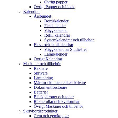
Övrigt papper
Övrigt Papper och block
Kalendrar
Årsbundet
Bordskalender
Fickkalender
Väggkalender
Refill kalendrar
Systemkalendrar och tillbehör
Elev- och skolkalendrar
Väggkalendrar Studieåret
Lärarkalender
Övrigt Kalendrar
Maskiner och tillbehör
Räknare
Skrivare
Laminering
Märkmaskin och etikettskrivare
Dokumentförstörare
Batterier
Bläckpatroner och toner
Räknerullar och kvittorullar
Övrigt Maskiner och tillbehör
Skrivbordsprodukter
Gem och gemkoppar