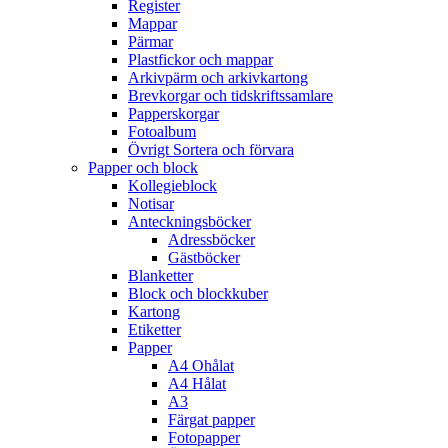
Register
Mappar
Pärmar
Plastfickor och mappar
Arkivpärm och arkivkartong
Brevkorgar och tidskriftssamlare
Papperskorgar
Fotoalbum
Övrigt Sortera och förvara
Papper och block
Kollegieblock
Notisar
Anteckningsböcker
Adressböcker
Gästböcker
Blanketter
Block och blockkuber
Kartong
Etiketter
Papper
A4 Ohålat
A4 Hålat
A3
Färgat papper
Fotopapper