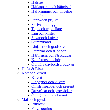
Hålslag
Häftapparat och häftpistol
Häftklammer och tillbehör
Pennfodral
Penn- och prylställ
Skrivunderlägg
Tejp och tejphållare
Lim och klister
Saxar och knivar
Gummiband
Linjaler och gradskivor
Stämplar och tillbehör
Häftmassa och fästkuddar
Konferenstillbehör
Övrigt Skrivbordsprodukter
Häfta & Fästa
Kort och kuvert
Kuvert
Finpapper och kuvert
Omslagspapper och present
Brevpåsar och provsäckar
Övrigt Kort och kuvert
Måla och pyssla
Ritblock
Färgläggning