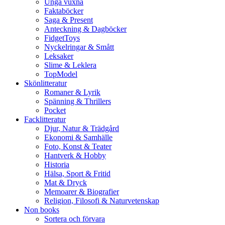
Unga vuxna
Faktaböcker
Saga & Present
Anteckning & Dagböcker
FidgetToys
Nyckelringar & Smått
Leksaker
Slime & Leklera
TopModel
Skönlitteratur
Romaner & Lyrik
Spänning & Thrillers
Pocket
Facklitteratur
Djur, Natur & Trädgård
Ekonomi & Samhälle
Foto, Konst & Teater
Hantverk & Hobby
Historia
Hälsa, Sport & Fritid
Mat & Dryck
Memoarer & Biografier
Religion, Filosofi & Naturvetenskap
Non books
Sortera och förvara