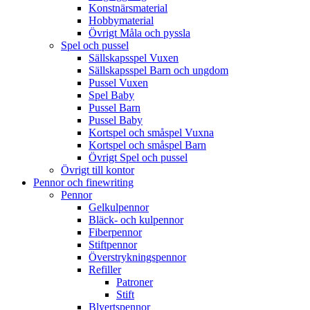
Konstnärsmaterial
Hobbymaterial
Övrigt Måla och pyssla
Spel och pussel
Sällskapsspel Vuxen
Sällskapsspel Barn och ungdom
Pussel Vuxen
Spel Baby
Pussel Barn
Pussel Baby
Kortspel och småspel Vuxna
Kortspel och småspel Barn
Övrigt Spel och pussel
Övrigt till kontor
Pennor och finewriting
Pennor
Gelkulpennor
Bläck- och kulpennor
Fiberpennor
Stiftpennor
Överstrykningspennor
Refiller
Patroner
Stift
Blyertspennor