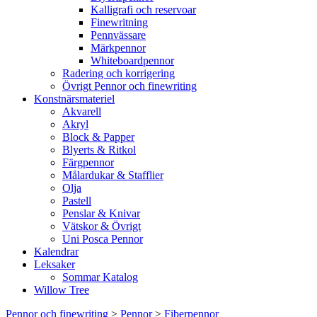
Kalligrafi och reservoar
Finewritning
Pennvässare
Märkpennor
Whiteboardpennor
Radering och korrigering
Övrigt Pennor och finewriting
Konstnärsmateriel
Akvarell
Akryl
Block & Papper
Blyerts & Ritkol
Färgpennor
Målardukar & Stafflier
Olja
Pastell
Penslar & Knivar
Vätskor & Övrigt
Uni Posca Pennor
Kalendrar
Leksaker
Sommar Katalog
Willow Tree
Pennor och finewriting
>
Pennor
>
Fiberpennor