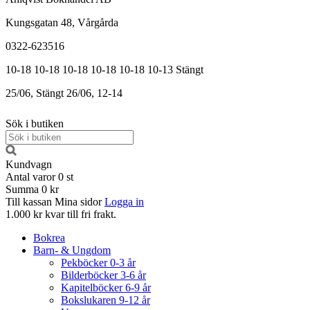
Kungsgatan 48, Vårgårda
0322-623516
10-18
10-18
10-18
10-18
10-18
10-13
Stängt
25/06, Stängt
26/06, 12-14
Sök i butiken
Kundvagn
Antal varor
0
st
Summa
0 kr
Till kassan
Mina sidor
Logga in
1.000 kr kvar till fri frakt.
Bokrea
Barn- & Ungdom
Pekböcker 0-3 år
Bilderböcker 3-6 år
Kapitelböcker 6-9 år
Bokslukaren 9-12 år