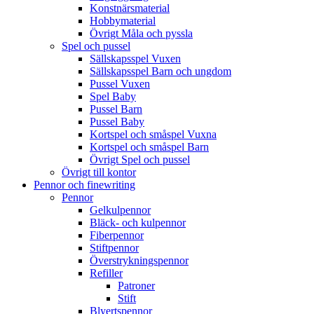
Konstnärsmaterial
Hobbymaterial
Övrigt Måla och pyssla
Spel och pussel
Sällskapsspel Vuxen
Sällskapsspel Barn och ungdom
Pussel Vuxen
Spel Baby
Pussel Barn
Pussel Baby
Kortspel och småspel Vuxna
Kortspel och småspel Barn
Övrigt Spel och pussel
Övrigt till kontor
Pennor och finewriting
Pennor
Gelkulpennor
Bläck- och kulpennor
Fiberpennor
Stiftpennor
Överstrykningspennor
Refiller
Patroner
Stift
Blyertspennor