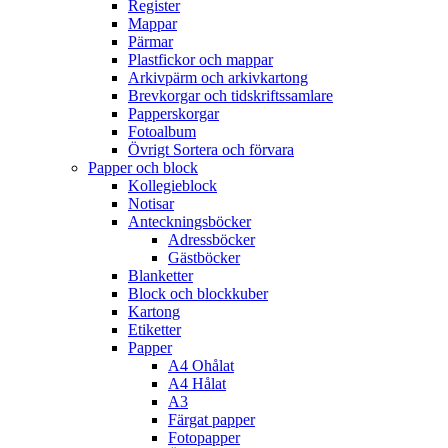
Register
Mappar
Pärmar
Plastfickor och mappar
Arkivpärm och arkivkartong
Brevkorgar och tidskriftssamlare
Papperskorgar
Fotoalbum
Övrigt Sortera och förvara
Papper och block
Kollegieblock
Notisar
Anteckningsböcker
Adressböcker
Gästböcker
Blanketter
Block och blockkuber
Kartong
Etiketter
Papper
A4 Ohålat
A4 Hålat
A3
Färgat papper
Fotopapper