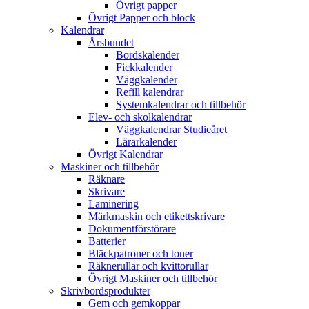
Övrigt papper
Övrigt Papper och block
Kalendrar
Årsbundet
Bordskalender
Fickkalender
Väggkalender
Refill kalendrar
Systemkalendrar och tillbehör
Elev- och skolkalendrar
Väggkalendrar Studieåret
Lärarkalender
Övrigt Kalendrar
Maskiner och tillbehör
Räknare
Skrivare
Laminering
Märkmaskin och etikettskrivare
Dokumentförstörare
Batterier
Bläckpatroner och toner
Räknerullar och kvittorullar
Övrigt Maskiner och tillbehör
Skrivbordsprodukter
Gem och gemkoppar