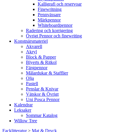
Kalligrafi och reservoar
Finewritning
Pennvässare
Märkpennor
Whiteboardpennor
Radering och korrigering
Övrigt Pennor och finewriting
Konstnärsmateriel
Akvarell
Akryl
Block & Papper
Blyerts & Ritkol
Färgpennor
Målardukar & Stafflier
Olja
Pastell
Penslar & Knivar
Vätskor & Övrigt
Uni Posca Pennor
Kalendrar
Leksaker
Sommar Katalog
Willow Tree
Facklitteratur
>
Mat & Dryck