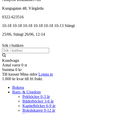
Kungsgatan 48, Vårgårda
0322-623516
10-18
10-18
10-18
10-18
10-18
10-13
Stängt
25/06, Stängt
26/06, 12-14
Sök i butiken
Kundvagn
Antal varor
0
st
Summa
0 kr
Till kassan
Mina sidor
Logga in
1.000 kr kvar till fri frakt.
Bokrea
Barn- & Ungdom
Pekböcker 0-3 år
Bilderböcker 3-6 år
Kapitelböcker 6-9 år
Bokslukaren 9-12 år