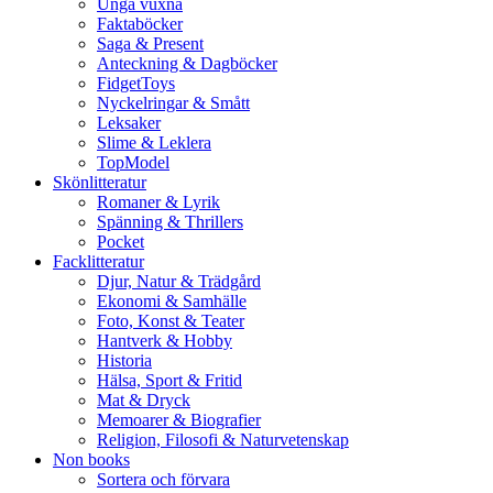
Unga vuxna
Faktaböcker
Saga & Present
Anteckning & Dagböcker
FidgetToys
Nyckelringar & Smått
Leksaker
Slime & Leklera
TopModel
Skönlitteratur
Romaner & Lyrik
Spänning & Thrillers
Pocket
Facklitteratur
Djur, Natur & Trädgård
Ekonomi & Samhälle
Foto, Konst & Teater
Hantverk & Hobby
Historia
Hälsa, Sport & Fritid
Mat & Dryck
Memoarer & Biografier
Religion, Filosofi & Naturvetenskap
Non books
Sortera och förvara