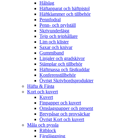
Hålslag
Häftapparat och häftpistol
Häftklammer och tillbehör
Pennfodral
Penn- och prylställ
Skrivunderlägg
Tejp och tejphållare
Lim och klister
Saxar och knivar
Gummiband
Linjaler och gradskivor
Stämplar och tillbehör
Häftmassa och fästkuddar
Konferenstillbehör
Övrigt Skrivbordsprodukter
Häfta & Fästa
Kort och kuvert
Kuvert
Finpapper och kuvert
Omslagspapper och present
Brevpåsar och provsäckar
Övrigt Kort och kuvert
Måla och pyssla
Ritblock
Färgläggning