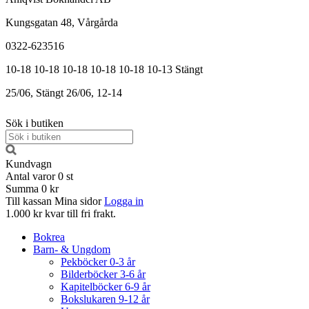
Kungsgatan 48, Vårgårda
0322-623516
10-18
10-18
10-18
10-18
10-18
10-13
Stängt
25/06, Stängt
26/06, 12-14
Sök i butiken
Kundvagn
Antal varor
0
st
Summa
0 kr
Till kassan
Mina sidor
Logga in
1.000 kr kvar till fri frakt.
Bokrea
Barn- & Ungdom
Pekböcker 0-3 år
Bilderböcker 3-6 år
Kapitelböcker 6-9 år
Bokslukaren 9-12 år