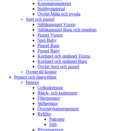
Konstnärsmaterial
Hobbymaterial
Övrigt Måla och pyssla
Spel och pussel
Sällskapsspel Vuxen
Sällskapsspel Barn och ungdom
Pussel Vuxen
Spel Baby
Pussel Barn
Pussel Baby
Kortspel och småspel Vuxna
Kortspel och småspel Barn
Övrigt Spel och pussel
Övrigt till kontor
Pennor och finewriting
Pennor
Gelkulpennor
Bläck- och kulpennor
Fiberpennor
Stiftpennor
Överstrykningspennor
Refiller
Patroner
Stift
Blyertspennor