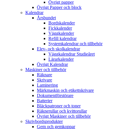
Övrigt papper
Övrigt Papper och block
Kalendrar
Årsbundet
Bordskalender
Fickkalender
Väggkalender
Refill kalendrar
Systemkalendrar och tillbehör
Elev- och skolkalendrar
Väggkalendrar Studieåret
Lärarkalender
Övrigt Kalendrar
Maskiner och tillbehör
Räknare
Skrivare
Laminering
Märkmaskin och etikettskrivare
Dokumentförstörare
Batterier
Bläckpatroner och toner
Räknerullar och kvittorullar
Övrigt Maskiner och tillbehör
Skrivbordsprodukter
Gem och gemkoppar