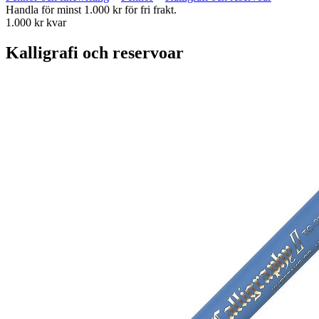
Handla för minst 1.000 kr för fri frakt.
1.000 kr kvar
Kalligrafi och reservoar