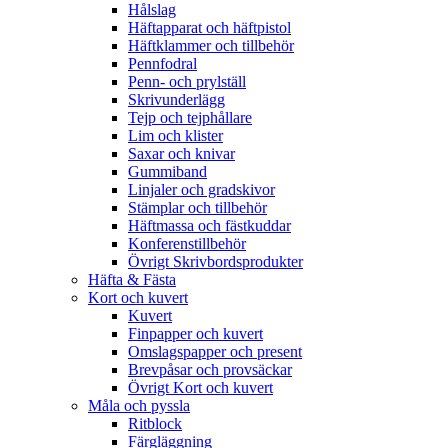
Hålslag
Häftapparat och häftpistol
Häftklammer och tillbehör
Pennfodral
Penn- och prylställ
Skrivunderlägg
Tejp och tejphållare
Lim och klister
Saxar och knivar
Gummiband
Linjaler och gradskivor
Stämplar och tillbehör
Häftmassa och fästkuddar
Konferenstillbehör
Övrigt Skrivbordsprodukter
Häfta & Fästa
Kort och kuvert
Kuvert
Finpapper och kuvert
Omslagspapper och present
Brevpåsar och provsäckar
Övrigt Kort och kuvert
Måla och pyssla
Ritblock
Färgläggning