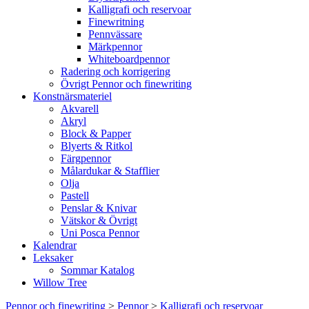
Kalligrafi och reservoar
Finewritning
Pennvässare
Märkpennor
Whiteboardpennor
Radering och korrigering
Övrigt Pennor och finewriting
Konstnärsmateriel
Akvarell
Akryl
Block & Papper
Blyerts & Ritkol
Färgpennor
Målardukar & Stafflier
Olja
Pastell
Penslar & Knivar
Vätskor & Övrigt
Uni Posca Pennor
Kalendrar
Leksaker
Sommar Katalog
Willow Tree
Pennor och finewriting
>
Pennor
>
Kalligrafi och reservoar