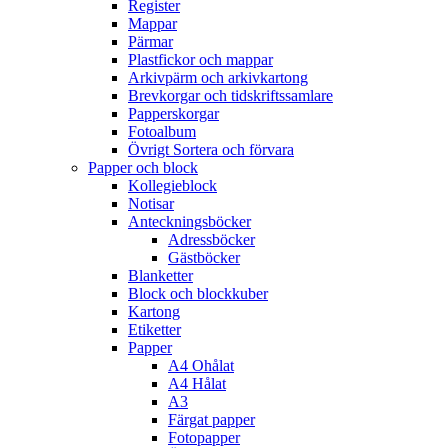
Register
Mappar
Pärmar
Plastfickor och mappar
Arkivpärm och arkivkartong
Brevkorgar och tidskriftssamlare
Papperskorgar
Fotoalbum
Övrigt Sortera och förvara
Papper och block
Kollegieblock
Notisar
Anteckningsböcker
Adressböcker
Gästböcker
Blanketter
Block och blockkuber
Kartong
Etiketter
Papper
A4 Ohålat
A4 Hålat
A3
Färgat papper
Fotopapper