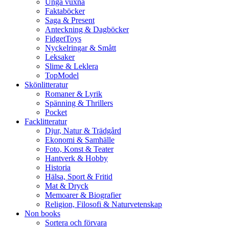
Unga vuxna
Faktaböcker
Saga & Present
Anteckning & Dagböcker
FidgetToys
Nyckelringar & Smått
Leksaker
Slime & Leklera
TopModel
Skönlitteratur
Romaner & Lyrik
Spänning & Thrillers
Pocket
Facklitteratur
Djur, Natur & Trädgård
Ekonomi & Samhälle
Foto, Konst & Teater
Hantverk & Hobby
Historia
Hälsa, Sport & Fritid
Mat & Dryck
Memoarer & Biografier
Religion, Filosofi & Naturvetenskap
Non books
Sortera och förvara