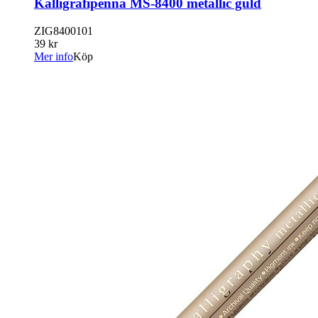
Kalligrafipenna MS-8400 metallic guld
ZIG8400101
39 kr
Mer info
Köp