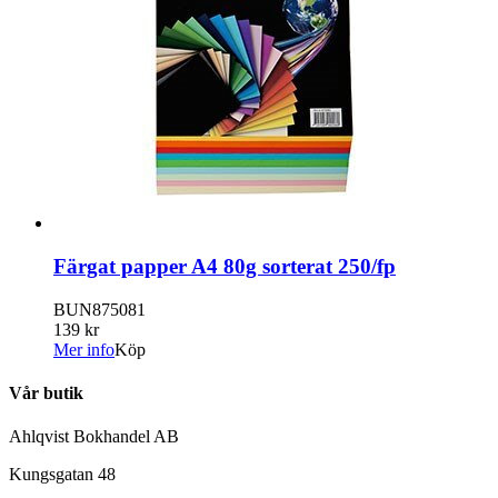
Färgat papper A4 80g sorterat 250/fp
BUN875081
139 kr
Mer info
Köp
Vår butik
Ahlqvist Bokhandel AB
Kungsgatan 48