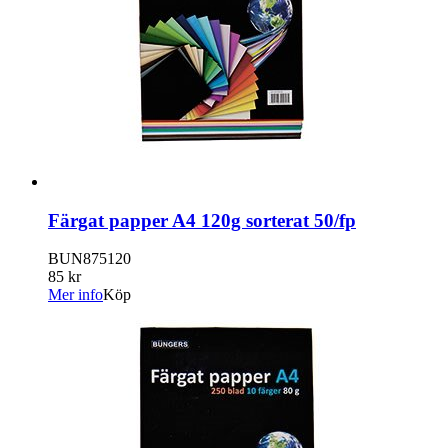
Färgat papper A4 120g sorterat 50/fp
BUN875120
85 kr
Mer info
Köp