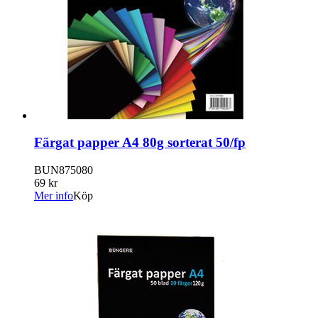
Färgat papper A4 80g sorterat 50/fp
BUN875080
69 kr
Mer info
Köp