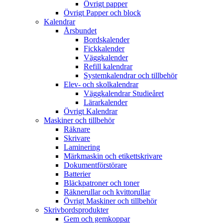
Övrigt papper
Övrigt Papper och block
Kalendrar
Årsbundet
Bordskalender
Fickkalender
Väggkalender
Refill kalendrar
Systemkalendrar och tillbehör
Elev- och skolkalendrar
Väggkalendrar Studieåret
Lärarkalender
Övrigt Kalendrar
Maskiner och tillbehör
Räknare
Skrivare
Laminering
Märkmaskin och etikettskrivare
Dokumentförstörare
Batterier
Bläckpatroner och toner
Räknerullar och kvittorullar
Övrigt Maskiner och tillbehör
Skrivbordsprodukter
Gem och gemkoppar