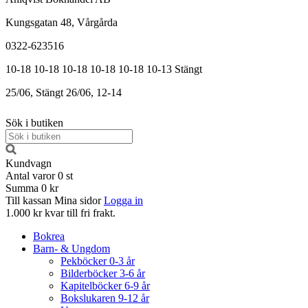
Kungsgatan 48, Vårgårda
0322-623516
10-18
10-18
10-18
10-18
10-18
10-13
Stängt
25/06, Stängt
26/06, 12-14
Sök i butiken
Kundvagn
Antal varor
0
st
Summa
0 kr
Till kassan
Mina sidor
Logga in
1.000 kr kvar till fri frakt.
Bokrea
Barn- & Ungdom
Pekböcker 0-3 år
Bilderböcker 3-6 år
Kapitelböcker 6-9 år
Bokslukaren 9-12 år