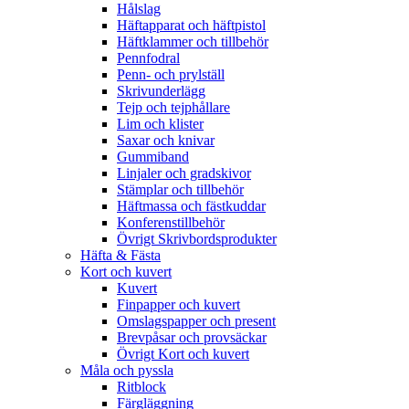
Hålslag
Häftapparat och häftpistol
Häftklammer och tillbehör
Pennfodral
Penn- och prylställ
Skrivunderlägg
Tejp och tejphållare
Lim och klister
Saxar och knivar
Gummiband
Linjaler och gradskivor
Stämplar och tillbehör
Häftmassa och fästkuddar
Konferenstillbehör
Övrigt Skrivbordsprodukter
Häfta & Fästa
Kort och kuvert
Kuvert
Finpapper och kuvert
Omslagspapper och present
Brevpåsar och provsäckar
Övrigt Kort och kuvert
Måla och pyssla
Ritblock
Färgläggning