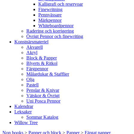
Kalligrafi och reservoar
Finewritning
Pennvässare
Märkpennor
Whiteboardpennor
Radering och korrigering
Övrigt Pennor och finewriting
Konstnärsmateriel
Akvarell
Akryl
Block & Papper
Blyerts & Ritkol
Färgpennor
Målardukar & Stafflier
Olja
Pastell
Penslar & Knivar
Vätskor & Övrigt
Uni Posca Pennor
Kalendrar
Leksaker
Sommar Katalog
Willow Tree
Non books
>
Papper och block
>
Papper
>
Färgat papper