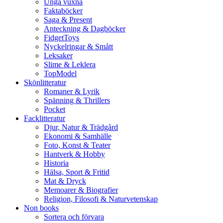
Unga vuxna
Faktaböcker
Saga & Present
Anteckning & Dagböcker
FidgetToys
Nyckelringar & Smått
Leksaker
Slime & Leklera
TopModel
Skönlitteratur
Romaner & Lyrik
Spänning & Thrillers
Pocket
Facklitteratur
Djur, Natur & Trädgård
Ekonomi & Samhälle
Foto, Konst & Teater
Hantverk & Hobby
Historia
Hälsa, Sport & Fritid
Mat & Dryck
Memoarer & Biografier
Religion, Filosofi & Naturvetenskap
Non books
Sortera och förvara