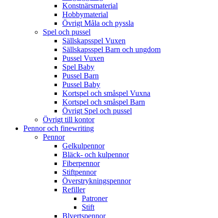
Konstnärsmaterial
Hobbymaterial
Övrigt Måla och pyssla
Spel och pussel
Sällskapsspel Vuxen
Sällskapsspel Barn och ungdom
Pussel Vuxen
Spel Baby
Pussel Barn
Pussel Baby
Kortspel och småspel Vuxna
Kortspel och småspel Barn
Övrigt Spel och pussel
Övrigt till kontor
Pennor och finewriting
Pennor
Gelkulpennor
Bläck- och kulpennor
Fiberpennor
Stiftpennor
Överstrykningspennor
Refiller
Patroner
Stift
Blyertspennor