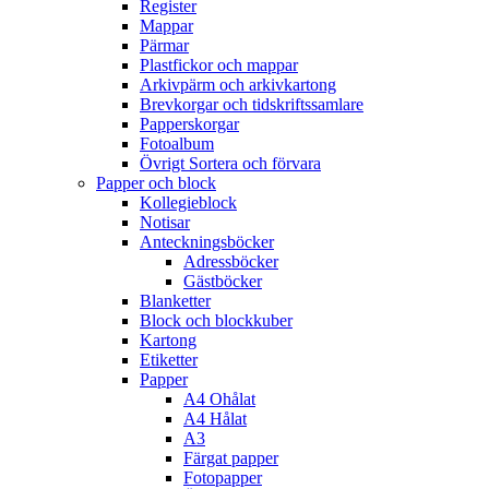
Register
Mappar
Pärmar
Plastfickor och mappar
Arkivpärm och arkivkartong
Brevkorgar och tidskriftssamlare
Papperskorgar
Fotoalbum
Övrigt Sortera och förvara
Papper och block
Kollegieblock
Notisar
Anteckningsböcker
Adressböcker
Gästböcker
Blanketter
Block och blockkuber
Kartong
Etiketter
Papper
A4 Ohålat
A4 Hålat
A3
Färgat papper
Fotopapper