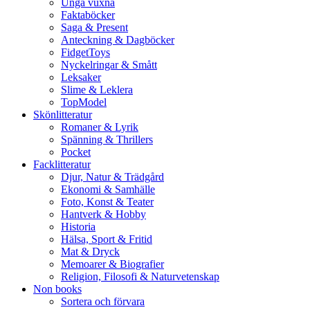
Unga vuxna
Faktaböcker
Saga & Present
Anteckning & Dagböcker
FidgetToys
Nyckelringar & Smått
Leksaker
Slime & Leklera
TopModel
Skönlitteratur
Romaner & Lyrik
Spänning & Thrillers
Pocket
Facklitteratur
Djur, Natur & Trädgård
Ekonomi & Samhälle
Foto, Konst & Teater
Hantverk & Hobby
Historia
Hälsa, Sport & Fritid
Mat & Dryck
Memoarer & Biografier
Religion, Filosofi & Naturvetenskap
Non books
Sortera och förvara