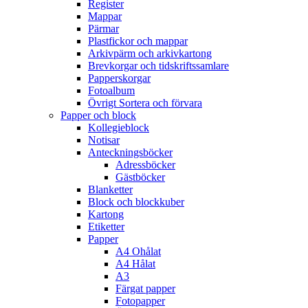
Register
Mappar
Pärmar
Plastfickor och mappar
Arkivpärm och arkivkartong
Brevkorgar och tidskriftssamlare
Papperskorgar
Fotoalbum
Övrigt Sortera och förvara
Papper och block
Kollegieblock
Notisar
Anteckningsböcker
Adressböcker
Gästböcker
Blanketter
Block och blockkuber
Kartong
Etiketter
Papper
A4 Ohålat
A4 Hålat
A3
Färgat papper
Fotopapper