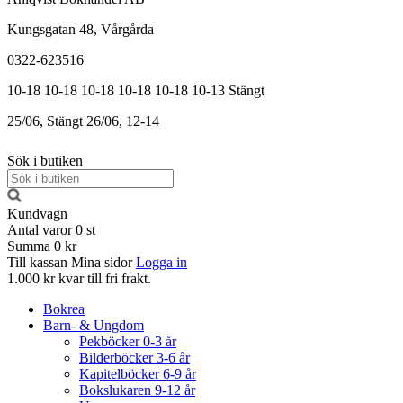
Kungsgatan 48, Vårgårda
0322-623516
10-18
10-18
10-18
10-18
10-18
10-13
Stängt
25/06, Stängt
26/06, 12-14
Sök i butiken
Kundvagn
Antal varor
0
st
Summa
0 kr
Till kassan
Mina sidor
Logga in
1.000 kr kvar till fri frakt.
Bokrea
Barn- & Ungdom
Pekböcker 0-3 år
Bilderböcker 3-6 år
Kapitelböcker 6-9 år
Bokslukaren 9-12 år