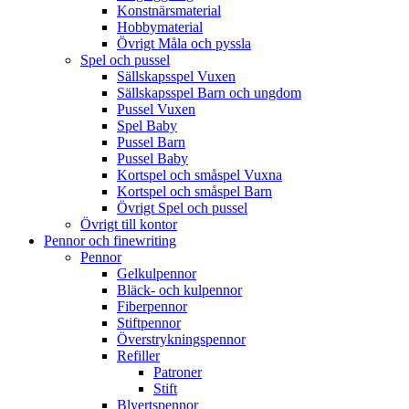
Konstnärsmaterial
Hobbymaterial
Övrigt Måla och pyssla
Spel och pussel
Sällskapsspel Vuxen
Sällskapsspel Barn och ungdom
Pussel Vuxen
Spel Baby
Pussel Barn
Pussel Baby
Kortspel och småspel Vuxna
Kortspel och småspel Barn
Övrigt Spel och pussel
Övrigt till kontor
Pennor och finewriting
Pennor
Gelkulpennor
Bläck- och kulpennor
Fiberpennor
Stiftpennor
Överstrykningspennor
Refiller
Patroner
Stift
Blyertspennor