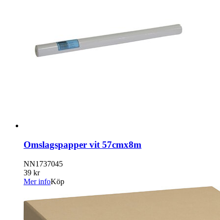
Omslagspapper vit 57cmx8m
NN1737045
39 kr
Mer info
Köp