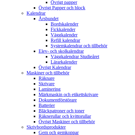
Övrigt papper
Övrigt Papper och block
Kalendrar
Årsbundet
Bordskalender
Fickkalender
Väggkalender
Refill kalendrar
Systemkalendrar och tillbehör
Elev- och skolkalendrar
Väggkalendrar Studieåret
Lärarkalender
Övrigt Kalendrar
Maskiner och tillbehör
Räknare
Skrivare
Laminering
Märkmaskin och etikettskrivare
Dokumentförstörare
Batterier
Bläckpatroner och toner
Räknerullar och kvittorullar
Övrigt Maskiner och tillbehör
Skrivbordsprodukter
Gem och gemkoppar