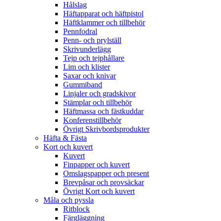
Hålslag
Häftapparat och häftpistol
Häftklammer och tillbehör
Pennfodral
Penn- och prylställ
Skrivunderlägg
Tejp och tejphållare
Lim och klister
Saxar och knivar
Gummiband
Linjaler och gradskivor
Stämplar och tillbehör
Häftmassa och fästkuddar
Konferenstillbehör
Övrigt Skrivbordsprodukter
Häfta & Fästa
Kort och kuvert
Kuvert
Finpapper och kuvert
Omslagspapper och present
Brevpåsar och provsäckar
Övrigt Kort och kuvert
Måla och pyssla
Ritblock
Färgläggning