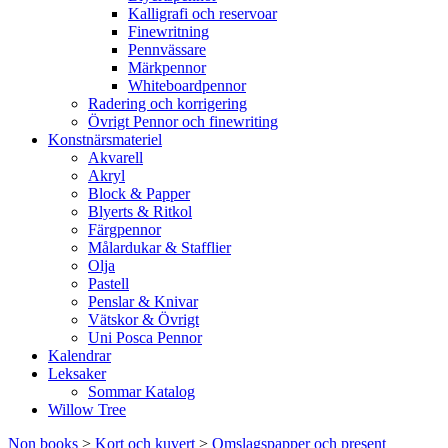
Kalligrafi och reservoar
Finewritning
Pennvässare
Märkpennor
Whiteboardpennor
Radering och korrigering
Övrigt Pennor och finewriting
Konstnärsmateriel
Akvarell
Akryl
Block & Papper
Blyerts & Ritkol
Färgpennor
Målardukar & Stafflier
Olja
Pastell
Penslar & Knivar
Vätskor & Övrigt
Uni Posca Pennor
Kalendrar
Leksaker
Sommar Katalog
Willow Tree
Non books
>
Kort och kuvert
>
Omslagspapper och present