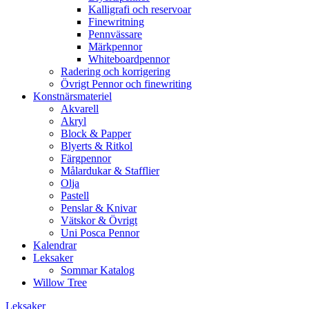
Kalligrafi och reservoar
Finewritning
Pennvässare
Märkpennor
Whiteboardpennor
Radering och korrigering
Övrigt Pennor och finewriting
Konstnärsmateriel
Akvarell
Akryl
Block & Papper
Blyerts & Ritkol
Färgpennor
Målardukar & Stafflier
Olja
Pastell
Penslar & Knivar
Vätskor & Övrigt
Uni Posca Pennor
Kalendrar
Leksaker
Sommar Katalog
Willow Tree
Leksaker