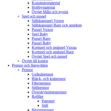
Konstnärsmaterial
Hobbymaterial
Övrigt Måla och pyssla
Spel och pussel
Sällskapsspel Vuxen
Sällskapsspel Barn och ungdom
Pussel Vuxen
Spel Baby
Pussel Barn
Pussel Baby
Kortspel och småspel Vuxna
Kortspel och småspel Barn
Övrigt Spel och pussel
Övrigt till kontor
Pennor och finewriting
Pennor
Gelkulpennor
Bläck- och kulpennor
Fiberpennor
Stiftpennor
Överstrykningspennor
Refiller
Patroner
Stift
Blyertspennor