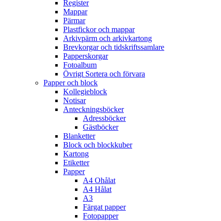
Register
Mappar
Pärmar
Plastfickor och mappar
Arkivpärm och arkivkartong
Brevkorgar och tidskriftssamlare
Papperskorgar
Fotoalbum
Övrigt Sortera och förvara
Papper och block
Kollegieblock
Notisar
Anteckningsböcker
Adressböcker
Gästböcker
Blanketter
Block och blockkuber
Kartong
Etiketter
Papper
A4 Ohålat
A4 Hålat
A3
Färgat papper
Fotopapper