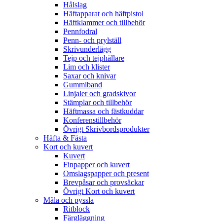
Hålslag
Häftapparat och häftpistol
Häftklammer och tillbehör
Pennfodral
Penn- och prylställ
Skrivunderlägg
Tejp och tejphållare
Lim och klister
Saxar och knivar
Gummiband
Linjaler och gradskivor
Stämplar och tillbehör
Häftmassa och fästkuddar
Konferenstillbehör
Övrigt Skrivbordsprodukter
Häfta & Fästa
Kort och kuvert
Kuvert
Finpapper och kuvert
Omslagspapper och present
Brevpåsar och provsäckar
Övrigt Kort och kuvert
Måla och pyssla
Ritblock
Färgläggning