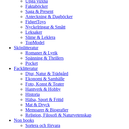
Unga vuxna
Faktaböcker
Saga & Present
Anteckning & Dagböcker
FidgetToys
Nyckelringar & Smått
Leksaker
Slime & Leklera
TopModel
Skönlitteratur
Romaner & Lyrik
Spänning & Thrillers
Pocket
Facklitteratur
Djur, Natur & Trädgård
Ekonomi & Samhälle
Foto, Konst & Teater
Hantverk & Hobby
Historia
Hälsa, Sport & Fritid
Mat & Dryck
Memoarer & Biografier
Religion, Filosofi & Naturvetenskap
Non books
Sortera och förvara