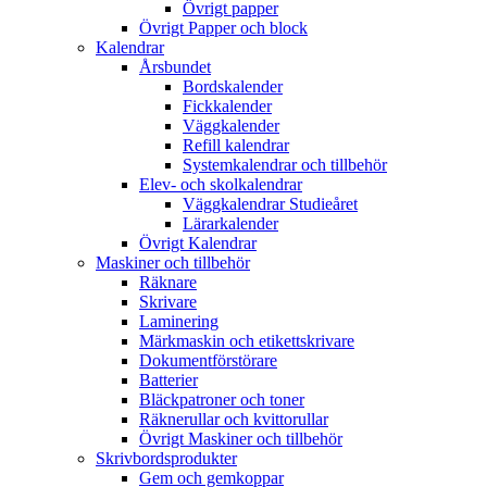
Övrigt papper
Övrigt Papper och block
Kalendrar
Årsbundet
Bordskalender
Fickkalender
Väggkalender
Refill kalendrar
Systemkalendrar och tillbehör
Elev- och skolkalendrar
Väggkalendrar Studieåret
Lärarkalender
Övrigt Kalendrar
Maskiner och tillbehör
Räknare
Skrivare
Laminering
Märkmaskin och etikettskrivare
Dokumentförstörare
Batterier
Bläckpatroner och toner
Räknerullar och kvittorullar
Övrigt Maskiner och tillbehör
Skrivbordsprodukter
Gem och gemkoppar