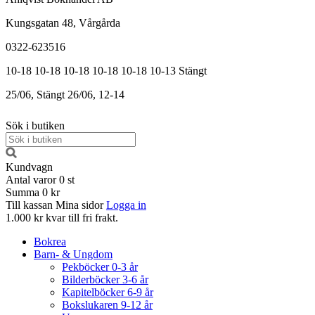
Kungsgatan 48, Vårgårda
0322-623516
10-18
10-18
10-18
10-18
10-18
10-13
Stängt
25/06, Stängt
26/06, 12-14
Sök i butiken
Kundvagn
Antal varor
0
st
Summa
0 kr
Till kassan
Mina sidor
Logga in
1.000 kr kvar till fri frakt.
Bokrea
Barn- & Ungdom
Pekböcker 0-3 år
Bilderböcker 3-6 år
Kapitelböcker 6-9 år
Bokslukaren 9-12 år