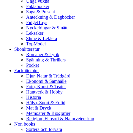
Unga vuxna
Faktaböcker
Saga & Present
Anteckning & Dagböcker
FidgetToys
Nyckelringar & Smått
Leksaker
Slime & Leklera
TopModel
Skönlitteratur
Romaner & Lyrik
Spänning & Thrillers
Pocket
Facklitteratur
Djur, Natur & Trädgård
Ekonomi & Samhälle
Foto, Konst & Teater
Hantverk & Hobby
Historia
Hälsa, Sport & Fritid
Mat & Dryck
Memoarer & Biografier
Religion, Filosofi & Naturvetenskap
Non books
Sortera och förvara