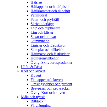
Hålslag
Häftapparat och häftpistol
Häftklammer och tillbehör
Pennfodral
Penn- och prylställ
Skrivunderlägg
Tejp och tejphållare
Lim och klister
Saxar och knivar
Gummiband
Linjaler och gradskivor
Stämplar och tillbehör
Häftmassa och fästkuddar
Konferenstillbehör
Övrigt Skrivbordsprodukter
Häfta & Fästa
Kort och kuvert
Kuvert
Finpapper och kuvert
Omslagspapper och present
Brevpåsar och provsäckar
Övrigt Kort och kuvert
Måla och pyssla
Ritblock
Färgläggning