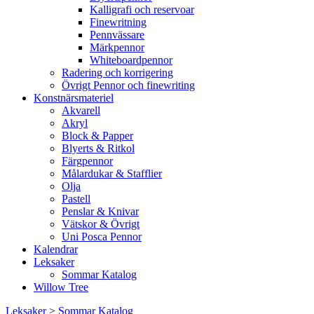
Kalligrafi och reservoar
Finewritning
Pennvässare
Märkpennor
Whiteboardpennor
Radering och korrigering
Övrigt Pennor och finewriting
Konstnärsmateriel
Akvarell
Akryl
Block & Papper
Blyerts & Ritkol
Färgpennor
Målardukar & Stafflier
Olja
Pastell
Penslar & Knivar
Vätskor & Övrigt
Uni Posca Pennor
Kalendrar
Leksaker
Sommar Katalog
Willow Tree
Leksaker
>
Sommar Katalog