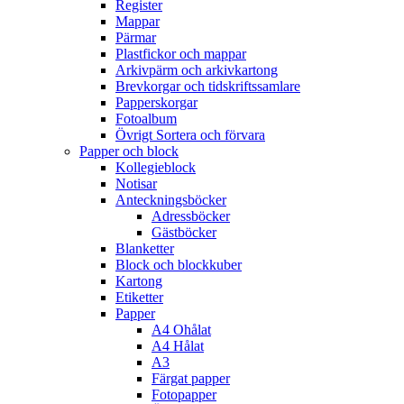
Register
Mappar
Pärmar
Plastfickor och mappar
Arkivpärm och arkivkartong
Brevkorgar och tidskriftssamlare
Papperskorgar
Fotoalbum
Övrigt Sortera och förvara
Papper och block
Kollegieblock
Notisar
Anteckningsböcker
Adressböcker
Gästböcker
Blanketter
Block och blockkuber
Kartong
Etiketter
Papper
A4 Ohålat
A4 Hålat
A3
Färgat papper
Fotopapper