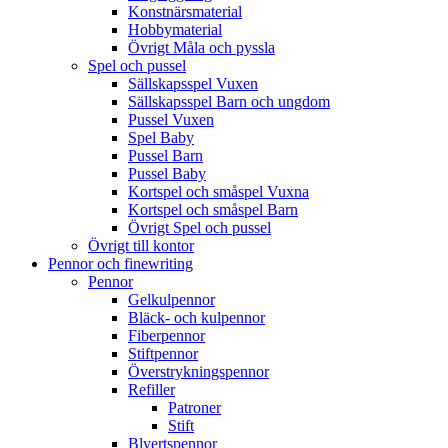
Konstnärsmaterial
Hobbymaterial
Övrigt Måla och pyssla
Spel och pussel
Sällskapsspel Vuxen
Sällskapsspel Barn och ungdom
Pussel Vuxen
Spel Baby
Pussel Barn
Pussel Baby
Kortspel och småspel Vuxna
Kortspel och småspel Barn
Övrigt Spel och pussel
Övrigt till kontor
Pennor och finewriting
Pennor
Gelkulpennor
Bläck- och kulpennor
Fiberpennor
Stiftpennor
Överstrykningspennor
Refiller
Patroner
Stift
Blyertspennor