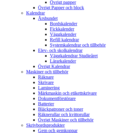
Övrigt papper
Övrigt Papper och block
Kalendrar
Årsbundet
Bordskalender
Fickkalender
Väggkalender
Refill kalendrar
Systemkalendrar och tillbehör
Elev- och skolkalendrar
Väggkalendrar Studieåret
Lärarkalender
Övrigt Kalendrar
Maskiner och tillbehör
Räknare
Skrivare
Laminering
Märkmaskin och etikettskrivare
Dokumentförstörare
Batterier
Bläckpatroner och toner
Räknerullar och kvittorullar
Övrigt Maskiner och tillbehör
Skrivbordsprodukter
Gem och gemkoppar