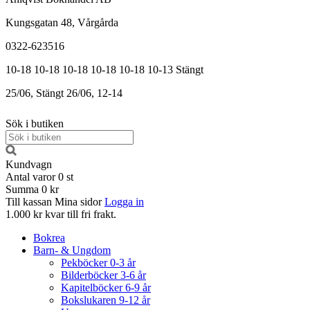
Kungsgatan 48, Vårgårda
0322-623516
10-18
10-18
10-18
10-18
10-18
10-13
Stängt
25/06, Stängt
26/06, 12-14
Sök i butiken
Kundvagn
Antal varor
0
st
Summa
0 kr
Till kassan
Mina sidor
Logga in
1.000 kr kvar till fri frakt.
Bokrea
Barn- & Ungdom
Pekböcker 0-3 år
Bilderböcker 3-6 år
Kapitelböcker 6-9 år
Bokslukaren 9-12 år