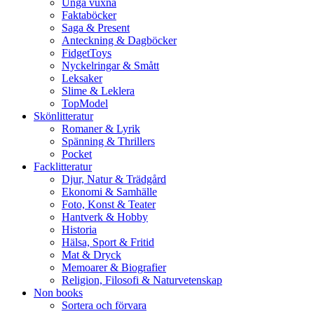
Unga vuxna
Faktaböcker
Saga & Present
Anteckning & Dagböcker
FidgetToys
Nyckelringar & Smått
Leksaker
Slime & Leklera
TopModel
Skönlitteratur
Romaner & Lyrik
Spänning & Thrillers
Pocket
Facklitteratur
Djur, Natur & Trädgård
Ekonomi & Samhälle
Foto, Konst & Teater
Hantverk & Hobby
Historia
Hälsa, Sport & Fritid
Mat & Dryck
Memoarer & Biografier
Religion, Filosofi & Naturvetenskap
Non books
Sortera och förvara