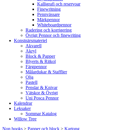
Kalligrafi och reservoar
Finewritning
Pennvässare
Märkpennor
Whiteboardpennor
Radering och korrigering
Övrigt Pennor och finewriting
Konstnärsmateriel
Akvarell
Akryl
Block & Papper
Blyerts & Ritkol
Färgpennor
Målardukar & Stafflier
Olja
Pastell
Penslar & Knivar
Vätskor & Övrigt
Uni Posca Pennor
Kalendrar
Leksaker
Sommar Katalog
Willow Tree
Non books
>
Papper och block
>
Kartong