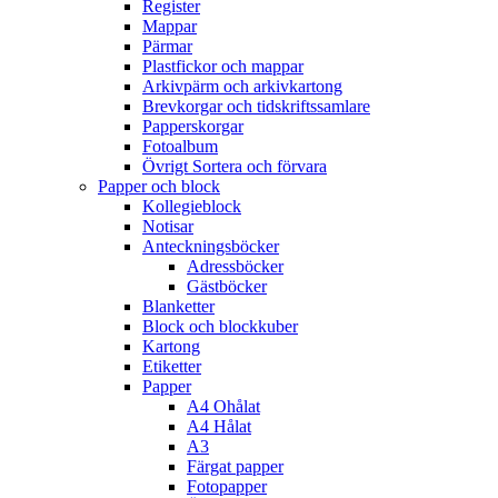
Register
Mappar
Pärmar
Plastfickor och mappar
Arkivpärm och arkivkartong
Brevkorgar och tidskriftssamlare
Papperskorgar
Fotoalbum
Övrigt Sortera och förvara
Papper och block
Kollegieblock
Notisar
Anteckningsböcker
Adressböcker
Gästböcker
Blanketter
Block och blockkuber
Kartong
Etiketter
Papper
A4 Ohålat
A4 Hålat
A3
Färgat papper
Fotopapper