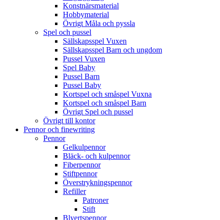
Konstnärsmaterial
Hobbymaterial
Övrigt Måla och pyssla
Spel och pussel
Sällskapsspel Vuxen
Sällskapsspel Barn och ungdom
Pussel Vuxen
Spel Baby
Pussel Barn
Pussel Baby
Kortspel och småspel Vuxna
Kortspel och småspel Barn
Övrigt Spel och pussel
Övrigt till kontor
Pennor och finewriting
Pennor
Gelkulpennor
Bläck- och kulpennor
Fiberpennor
Stiftpennor
Överstrykningspennor
Refiller
Patroner
Stift
Blyertspennor