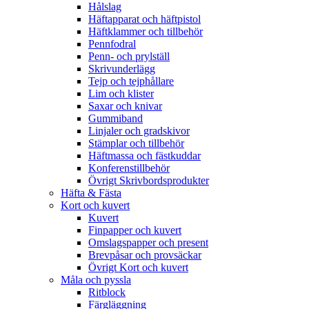
Hålslag
Häftapparat och häftpistol
Häftklammer och tillbehör
Pennfodral
Penn- och prylställ
Skrivunderlägg
Tejp och tejphållare
Lim och klister
Saxar och knivar
Gummiband
Linjaler och gradskivor
Stämplar och tillbehör
Häftmassa och fästkuddar
Konferenstillbehör
Övrigt Skrivbordsprodukter
Häfta & Fästa
Kort och kuvert
Kuvert
Finpapper och kuvert
Omslagspapper och present
Brevpåsar och provsäckar
Övrigt Kort och kuvert
Måla och pyssla
Ritblock
Färgläggning