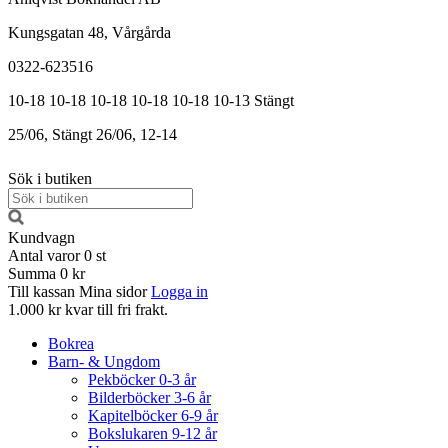
Kungsgatan 48, Vårgårda
0322-623516
10-18
10-18
10-18
10-18
10-18
10-13
Stängt
25/06, Stängt
26/06, 12-14
Sök i butiken
Kundvagn
Antal varor
0
st
Summa
0 kr
Till kassan
Mina sidor
Logga in
1.000 kr kvar till fri frakt.
Bokrea
Barn- & Ungdom
Pekböcker 0-3 år
Bilderböcker 3-6 år
Kapitelböcker 6-9 år
Bokslukaren 9-12 år