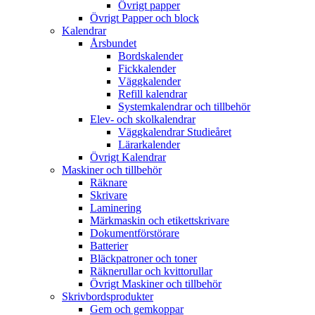
Övrigt papper
Övrigt Papper och block
Kalendrar
Årsbundet
Bordskalender
Fickkalender
Väggkalender
Refill kalendrar
Systemkalendrar och tillbehör
Elev- och skolkalendrar
Väggkalendrar Studieåret
Lärarkalender
Övrigt Kalendrar
Maskiner och tillbehör
Räknare
Skrivare
Laminering
Märkmaskin och etikettskrivare
Dokumentförstörare
Batterier
Bläckpatroner och toner
Räknerullar och kvittorullar
Övrigt Maskiner och tillbehör
Skrivbordsprodukter
Gem och gemkoppar