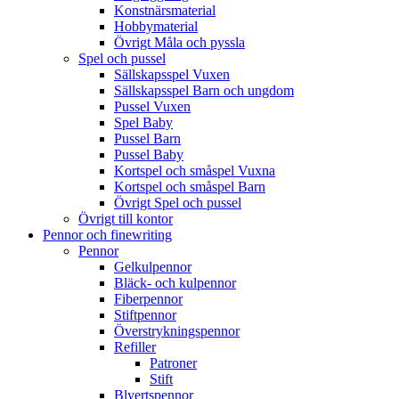
Konstnärsmaterial
Hobbymaterial
Övrigt Måla och pyssla
Spel och pussel
Sällskapsspel Vuxen
Sällskapsspel Barn och ungdom
Pussel Vuxen
Spel Baby
Pussel Barn
Pussel Baby
Kortspel och småspel Vuxna
Kortspel och småspel Barn
Övrigt Spel och pussel
Övrigt till kontor
Pennor och finewriting
Pennor
Gelkulpennor
Bläck- och kulpennor
Fiberpennor
Stiftpennor
Överstrykningspennor
Refiller
Patroner
Stift
Blyertspennor