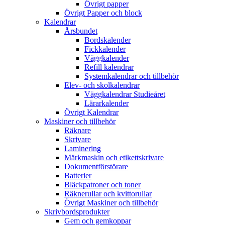
Övrigt papper
Övrigt Papper och block
Kalendrar
Årsbundet
Bordskalender
Fickkalender
Väggkalender
Refill kalendrar
Systemkalendrar och tillbehör
Elev- och skolkalendrar
Väggkalendrar Studieåret
Lärarkalender
Övrigt Kalendrar
Maskiner och tillbehör
Räknare
Skrivare
Laminering
Märkmaskin och etikettskrivare
Dokumentförstörare
Batterier
Bläckpatroner och toner
Räknerullar och kvittorullar
Övrigt Maskiner och tillbehör
Skrivbordsprodukter
Gem och gemkoppar