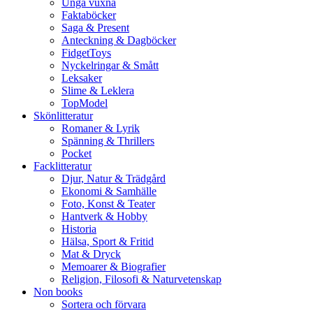
Unga vuxna
Faktaböcker
Saga & Present
Anteckning & Dagböcker
FidgetToys
Nyckelringar & Smått
Leksaker
Slime & Leklera
TopModel
Skönlitteratur
Romaner & Lyrik
Spänning & Thrillers
Pocket
Facklitteratur
Djur, Natur & Trädgård
Ekonomi & Samhälle
Foto, Konst & Teater
Hantverk & Hobby
Historia
Hälsa, Sport & Fritid
Mat & Dryck
Memoarer & Biografier
Religion, Filosofi & Naturvetenskap
Non books
Sortera och förvara