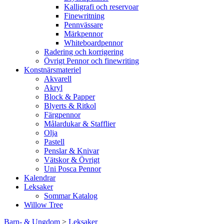
Kalligrafi och reservoar
Finewritning
Pennvässare
Märkpennor
Whiteboardpennor
Radering och korrigering
Övrigt Pennor och finewriting
Konstnärsmateriel
Akvarell
Akryl
Block & Papper
Blyerts & Ritkol
Färgpennor
Målardukar & Stafflier
Olja
Pastell
Penslar & Knivar
Vätskor & Övrigt
Uni Posca Pennor
Kalendrar
Leksaker
Sommar Katalog
Willow Tree
Barn- & Ungdom
>
Leksaker