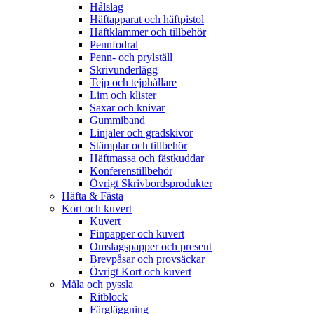
Hålslag
Häftapparat och häftpistol
Häftklammer och tillbehör
Pennfodral
Penn- och prylställ
Skrivunderlägg
Tejp och tejphållare
Lim och klister
Saxar och knivar
Gummiband
Linjaler och gradskivor
Stämplar och tillbehör
Häftmassa och fästkuddar
Konferenstillbehör
Övrigt Skrivbordsprodukter
Häfta & Fästa
Kort och kuvert
Kuvert
Finpapper och kuvert
Omslagspapper och present
Brevpåsar och provsäckar
Övrigt Kort och kuvert
Måla och pyssla
Ritblock
Färgläggning