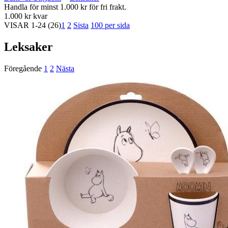
Handla för minst 1.000 kr för fri frakt.
1.000 kr kvar
VISAR
1-24
(26)
1
2
Sista
100 per sida
Leksaker
Föregående
1
2
Nästa