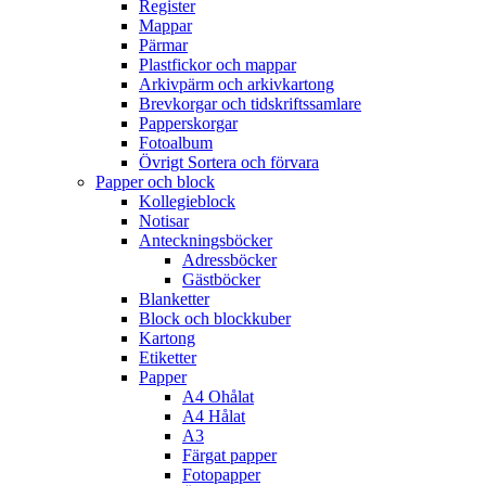
Register
Mappar
Pärmar
Plastfickor och mappar
Arkivpärm och arkivkartong
Brevkorgar och tidskriftssamlare
Papperskorgar
Fotoalbum
Övrigt Sortera och förvara
Papper och block
Kollegieblock
Notisar
Anteckningsböcker
Adressböcker
Gästböcker
Blanketter
Block och blockkuber
Kartong
Etiketter
Papper
A4 Ohålat
A4 Hålat
A3
Färgat papper
Fotopapper