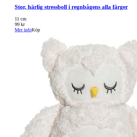
Stor, härlig stressboll i regnbågens alla färger
11 cm
99 kr
Mer info
Köp