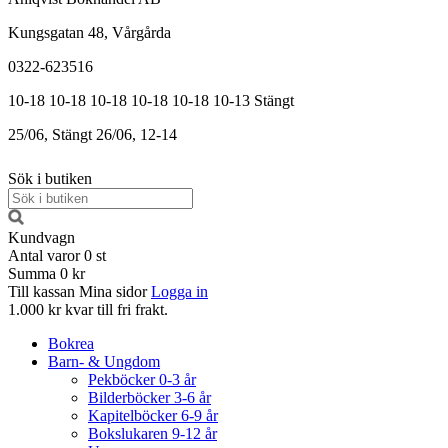
Kungsgatan 48, Vårgårda
0322-623516
10-18
10-18
10-18
10-18
10-18
10-13
Stängt
25/06, Stängt
26/06, 12-14
Sök i butiken
Kundvagn
Antal varor
0
st
Summa
0 kr
Till kassan
Mina sidor
Logga in
1.000 kr kvar till fri frakt.
Bokrea
Barn- & Ungdom
Pekböcker 0-3 år
Bilderböcker 3-6 år
Kapitelböcker 6-9 år
Bokslukaren 9-12 år