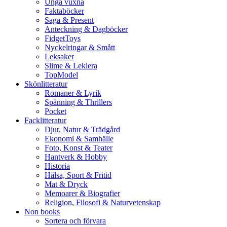
Unga vuxna
Faktaböcker
Saga & Present
Anteckning & Dagböcker
FidgetToys
Nyckelringar & Smått
Leksaker
Slime & Leklera
TopModel
Skönlitteratur
Romaner & Lyrik
Spänning & Thrillers
Pocket
Facklitteratur
Djur, Natur & Trädgård
Ekonomi & Samhälle
Foto, Konst & Teater
Hantverk & Hobby
Historia
Hälsa, Sport & Fritid
Mat & Dryck
Memoarer & Biografier
Religion, Filosofi & Naturvetenskap
Non books
Sortera och förvara