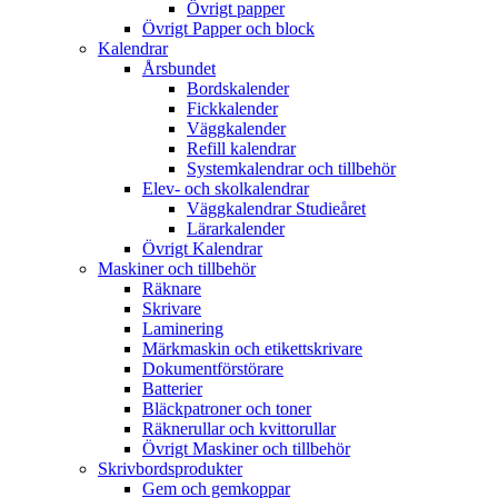
Övrigt papper
Övrigt Papper och block
Kalendrar
Årsbundet
Bordskalender
Fickkalender
Väggkalender
Refill kalendrar
Systemkalendrar och tillbehör
Elev- och skolkalendrar
Väggkalendrar Studieåret
Lärarkalender
Övrigt Kalendrar
Maskiner och tillbehör
Räknare
Skrivare
Laminering
Märkmaskin och etikettskrivare
Dokumentförstörare
Batterier
Bläckpatroner och toner
Räknerullar och kvittorullar
Övrigt Maskiner och tillbehör
Skrivbordsprodukter
Gem och gemkoppar