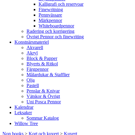
Kalligrafi och reservoar
Finewritning
Pennvässare
Märkpennor
Whiteboardpennor
Radering och korrigering
Övrigt Pennor och finewriting
Konstnärsmateriel
Akvarell
Akryl
Block & Papper
Blyerts & Ritkol
Färgpennor
Målardukar & Stafflier
Olja
Pastell
Penslar & Knivar
Vätskor & Övrigt
Uni Posca Pennor
Kalendrar
Leksaker
Sommar Katalog
Willow Tree
Non books
>
Kort och kuvert
>
Kuvert