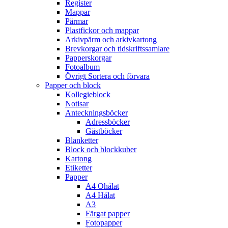
Register
Mappar
Pärmar
Plastfickor och mappar
Arkivpärm och arkivkartong
Brevkorgar och tidskriftssamlare
Papperskorgar
Fotoalbum
Övrigt Sortera och förvara
Papper och block
Kollegieblock
Notisar
Anteckningsböcker
Adressböcker
Gästböcker
Blanketter
Block och blockkuber
Kartong
Etiketter
Papper
A4 Ohålat
A4 Hålat
A3
Färgat papper
Fotopapper