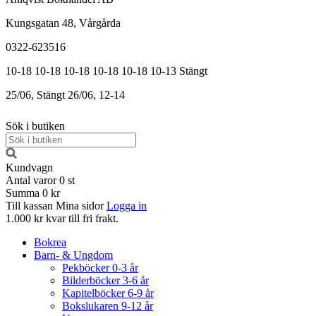
Kungsgatan 48, Vårgårda
0322-623516
10-18
10-18
10-18
10-18
10-18
10-13
Stängt
25/06, Stängt
26/06, 12-14
Sök i butiken
Kundvagn
Antal varor
0
st
Summa
0 kr
Till kassan
Mina sidor
Logga in
1.000 kr kvar till fri frakt.
Bokrea
Barn- & Ungdom
Pekböcker 0-3 år
Bilderböcker 3-6 år
Kapitelböcker 6-9 år
Bokslukaren 9-12 år