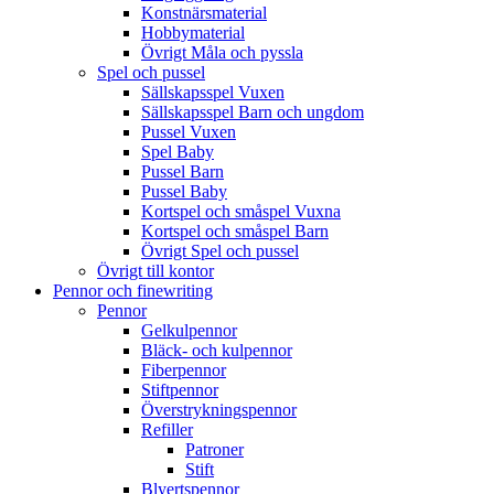
Konstnärsmaterial
Hobbymaterial
Övrigt Måla och pyssla
Spel och pussel
Sällskapsspel Vuxen
Sällskapsspel Barn och ungdom
Pussel Vuxen
Spel Baby
Pussel Barn
Pussel Baby
Kortspel och småspel Vuxna
Kortspel och småspel Barn
Övrigt Spel och pussel
Övrigt till kontor
Pennor och finewriting
Pennor
Gelkulpennor
Bläck- och kulpennor
Fiberpennor
Stiftpennor
Överstrykningspennor
Refiller
Patroner
Stift
Blyertspennor