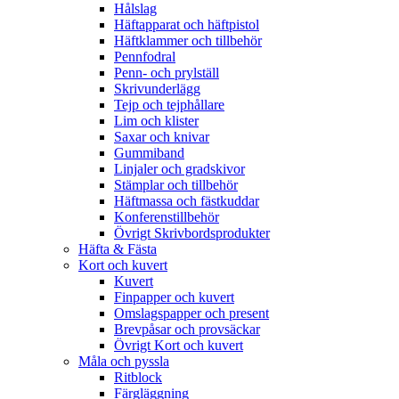
Hålslag
Häftapparat och häftpistol
Häftklammer och tillbehör
Pennfodral
Penn- och prylställ
Skrivunderlägg
Tejp och tejphållare
Lim och klister
Saxar och knivar
Gummiband
Linjaler och gradskivor
Stämplar och tillbehör
Häftmassa och fästkuddar
Konferenstillbehör
Övrigt Skrivbordsprodukter
Häfta & Fästa
Kort och kuvert
Kuvert
Finpapper och kuvert
Omslagspapper och present
Brevpåsar och provsäckar
Övrigt Kort och kuvert
Måla och pyssla
Ritblock
Färgläggning