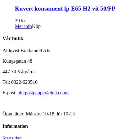
Kuvert konsument fp E65 H2 vit 50/FP
29 kr
Mer info
Köp
Vår butik
Ahlqvist Bokhandel AB
Kungsgatan 48
447 30 Vårgårda
Tel: 0322-623516
E-post:
ahlqvistpapper@telia.com
Öppettider: Mån-fre 10-18, lör 10-13
Information
Startsidan