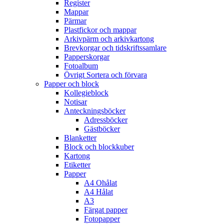
Register
Mappar
Pärmar
Plastfickor och mappar
Arkivpärm och arkivkartong
Brevkorgar och tidskriftssamlare
Papperskorgar
Fotoalbum
Övrigt Sortera och förvara
Papper och block
Kollegieblock
Notisar
Anteckningsböcker
Adressböcker
Gästböcker
Blanketter
Block och blockkuber
Kartong
Etiketter
Papper
A4 Ohålat
A4 Hålat
A3
Färgat papper
Fotopapper