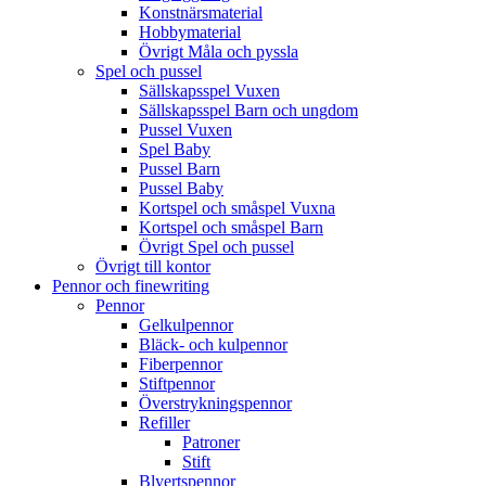
Konstnärsmaterial
Hobbymaterial
Övrigt Måla och pyssla
Spel och pussel
Sällskapsspel Vuxen
Sällskapsspel Barn och ungdom
Pussel Vuxen
Spel Baby
Pussel Barn
Pussel Baby
Kortspel och småspel Vuxna
Kortspel och småspel Barn
Övrigt Spel och pussel
Övrigt till kontor
Pennor och finewriting
Pennor
Gelkulpennor
Bläck- och kulpennor
Fiberpennor
Stiftpennor
Överstrykningspennor
Refiller
Patroner
Stift
Blyertspennor