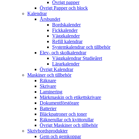
Övrigt papper
Övrigt Papper och block
Kalendrar
Årsbundet
Bordskalender
Fickkalender
Väggkalender
Refill kalendrar
Systemkalendrar och tillbehör
Elev- och skolkalendrar
Väggkalendrar Studieåret
Lärarkalender
Övrigt Kalendrar
Maskiner och tillbehör
Räknare
Skrivare
Laminering
Märkmaskin och etikettskrivare
Dokumentförstörare
Batterier
Bläckpatroner och toner
Räknerullar och kvittorullar
Övrigt Maskiner och tillbehör
Skrivbordsprodukter
Gem och gemkoppar