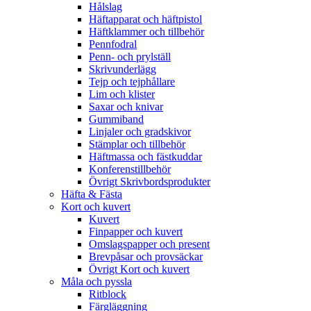
Hålslag
Häftapparat och häftpistol
Häftklammer och tillbehör
Pennfodral
Penn- och prylställ
Skrivunderlägg
Tejp och tejphållare
Lim och klister
Saxar och knivar
Gummiband
Linjaler och gradskivor
Stämplar och tillbehör
Häftmassa och fästkuddar
Konferenstillbehör
Övrigt Skrivbordsprodukter
Häfta & Fästa
Kort och kuvert
Kuvert
Finpapper och kuvert
Omslagspapper och present
Brevpåsar och provsäckar
Övrigt Kort och kuvert
Måla och pyssla
Ritblock
Färgläggning