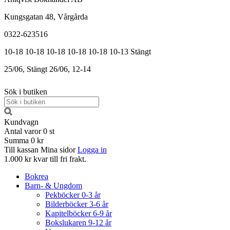
Kungsgatan 48, Vårgårda
0322-623516
10-18
10-18
10-18
10-18
10-18
10-13
Stängt
25/06, Stängt
26/06, 12-14
Sök i butiken
Kundvagn
Antal varor
0
st
Summa
0 kr
Till kassan
Mina sidor
Logga in
1.000 kr kvar till fri frakt.
Bokrea
Barn- & Ungdom
Pekböcker 0-3 år
Bilderböcker 3-6 år
Kapitelböcker 6-9 år
Bokslukaren 9-12 år