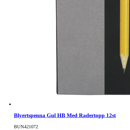
Blyertspenna Gul HB Med Radertopp 12st
BUN421072