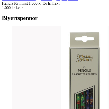
Handla för minst 1.000 kr för fri frakt.
1.000 kr kvar
Blyertspennor