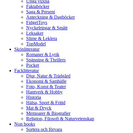
Unga vuxna
Faktaböcker
Saga & Present
Anteckning & Dagböcker
FidgetToys
Nyckelringar & Smått
Leksaker
Slime & Leklera
TopModel
Skönlitteratur
Romaner & Lyrik
Spänning & Thrillers
Pocket
Facklitteratur
Djur, Natur & Trädgård
Ekonomi & Samhälle
Foto, Konst & Teater
Hantverk & Hobby
Historia
Hälsa, Sport & Fritid
Mat & Dryck
Memoarer & Biografier
Religion, Filosofi & Naturvetenskap
Non books
Sortera och förvara