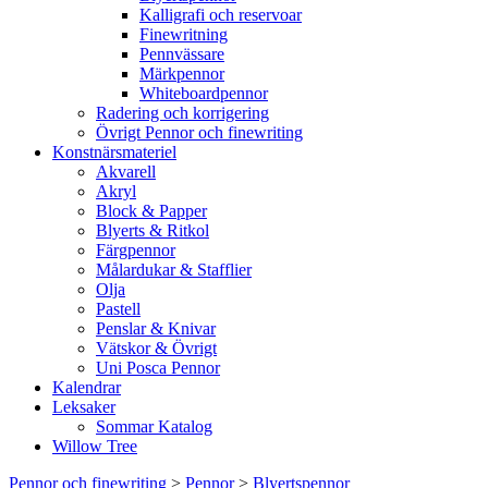
Kalligrafi och reservoar
Finewritning
Pennvässare
Märkpennor
Whiteboardpennor
Radering och korrigering
Övrigt Pennor och finewriting
Konstnärsmateriel
Akvarell
Akryl
Block & Papper
Blyerts & Ritkol
Färgpennor
Målardukar & Stafflier
Olja
Pastell
Penslar & Knivar
Vätskor & Övrigt
Uni Posca Pennor
Kalendrar
Leksaker
Sommar Katalog
Willow Tree
Pennor och finewriting
>
Pennor
>
Blyertspennor