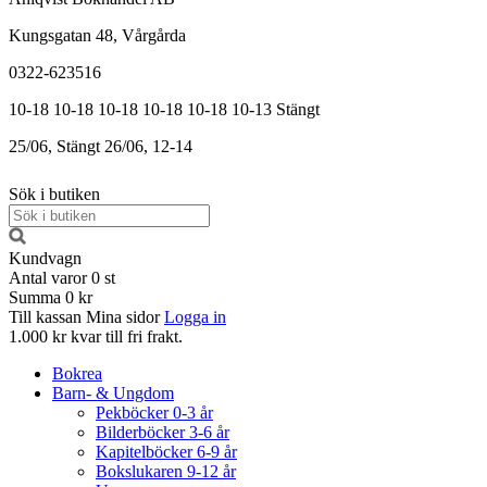
Kungsgatan 48, Vårgårda
0322-623516
10-18
10-18
10-18
10-18
10-18
10-13
Stängt
25/06, Stängt
26/06, 12-14
Sök i butiken
Kundvagn
Antal varor
0
st
Summa
0 kr
Till kassan
Mina sidor
Logga in
1.000 kr kvar till fri frakt.
Bokrea
Barn- & Ungdom
Pekböcker 0-3 år
Bilderböcker 3-6 år
Kapitelböcker 6-9 år
Bokslukaren 9-12 år