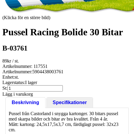
(Klicka för en större bild)
Pussel Racing Bolide 30 Bitar
B-03761
89
kr
/ st.
Artikelnummer: 117551
Artikelnummer:
5904438003761
Enhet:
st.
Lagerstatus:
I lager
St:
Lägg i varukorg
Beskrivning
Specifikationer
Pussel från Castorland i snygga kartonger. 30 bitars pussel
med skarpa bilder och bitar av bra kvalitet. Från 4 år.
Mått: kartong: 24,5x17,5x3,7 cm, färdiglagt pussel: 32x23
cm.