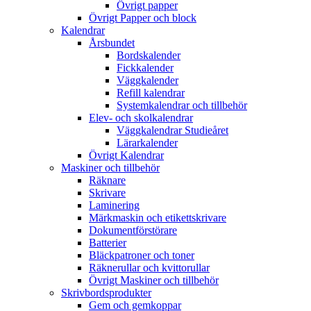
Övrigt papper
Övrigt Papper och block
Kalendrar
Årsbundet
Bordskalender
Fickkalender
Väggkalender
Refill kalendrar
Systemkalendrar och tillbehör
Elev- och skolkalendrar
Väggkalendrar Studieåret
Lärarkalender
Övrigt Kalendrar
Maskiner och tillbehör
Räknare
Skrivare
Laminering
Märkmaskin och etikettskrivare
Dokumentförstörare
Batterier
Bläckpatroner och toner
Räknerullar och kvittorullar
Övrigt Maskiner och tillbehör
Skrivbordsprodukter
Gem och gemkoppar