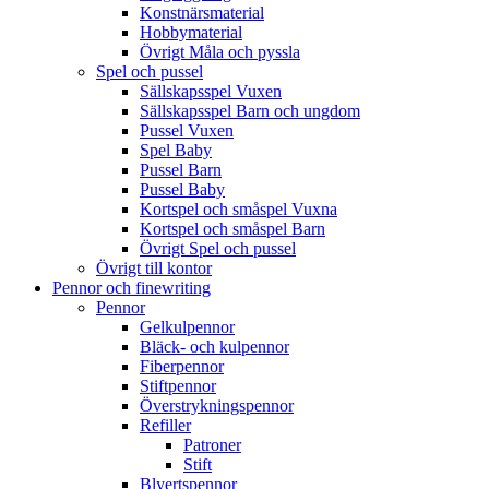
Konstnärsmaterial
Hobbymaterial
Övrigt Måla och pyssla
Spel och pussel
Sällskapsspel Vuxen
Sällskapsspel Barn och ungdom
Pussel Vuxen
Spel Baby
Pussel Barn
Pussel Baby
Kortspel och småspel Vuxna
Kortspel och småspel Barn
Övrigt Spel och pussel
Övrigt till kontor
Pennor och finewriting
Pennor
Gelkulpennor
Bläck- och kulpennor
Fiberpennor
Stiftpennor
Överstrykningspennor
Refiller
Patroner
Stift
Blyertspennor