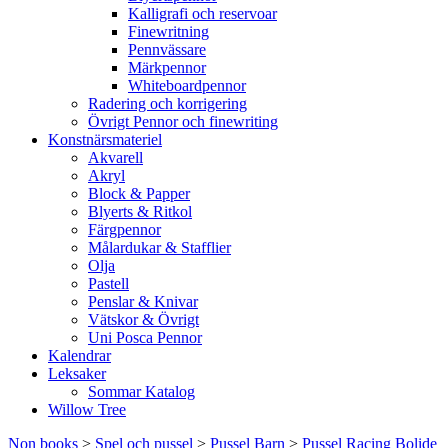
Kalligrafi och reservoar
Finewritning
Pennvässare
Märkpennor
Whiteboardpennor
Radering och korrigering
Övrigt Pennor och finewriting
Konstnärsmateriel
Akvarell
Akryl
Block & Papper
Blyerts & Ritkol
Färgpennor
Målardukar & Stafflier
Olja
Pastell
Penslar & Knivar
Vätskor & Övrigt
Uni Posca Pennor
Kalendrar
Leksaker
Sommar Katalog
Willow Tree
Non books
>
Spel och pussel
>
Pussel Barn
>
Pussel Racing Bolide