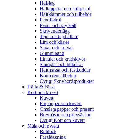
Hålslag
Häftapparat och häftpistol
Häftklammer och tillbehör
Pennfodral
Penn- och prylställ
Skrivunderlägg
Tejp och tejphållare
Lim och klister
Saxar och knivar
Gummiband
Linjaler och gradskivor
Stämplar och tillbehör
Häftmassa och fästkuddar
Konferenstillbehör
Övrigt Skrivbordsprodukter
Häfta & Fästa
Kort och kuvert
Kuvert
Finpapper och kuvert
Omslagspapper och present
Brevpåsar och provsäckar
Övrigt Kort och kuvert
Måla och pyssla
Ritblock
Färgläggning