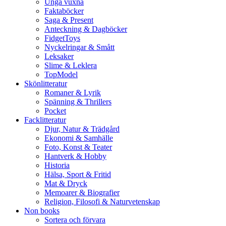
Unga vuxna
Faktaböcker
Saga & Present
Anteckning & Dagböcker
FidgetToys
Nyckelringar & Smått
Leksaker
Slime & Leklera
TopModel
Skönlitteratur
Romaner & Lyrik
Spänning & Thrillers
Pocket
Facklitteratur
Djur, Natur & Trädgård
Ekonomi & Samhälle
Foto, Konst & Teater
Hantverk & Hobby
Historia
Hälsa, Sport & Fritid
Mat & Dryck
Memoarer & Biografier
Religion, Filosofi & Naturvetenskap
Non books
Sortera och förvara