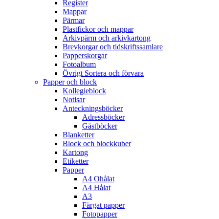
Register
Mappar
Pärmar
Plastfickor och mappar
Arkivpärm och arkivkartong
Brevkorgar och tidskriftssamlare
Papperskorgar
Fotoalbum
Övrigt Sortera och förvara
Papper och block
Kollegieblock
Notisar
Anteckningsböcker
Adressböcker
Gästböcker
Blanketter
Block och blockkuber
Kartong
Etiketter
Papper
A4 Ohålat
A4 Hålat
A3
Färgat papper
Fotopapper