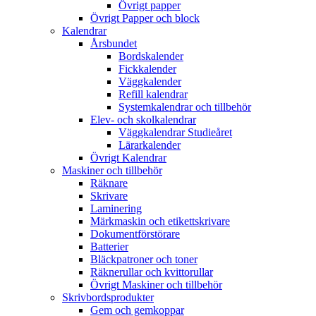
Övrigt papper
Övrigt Papper och block
Kalendrar
Årsbundet
Bordskalender
Fickkalender
Väggkalender
Refill kalendrar
Systemkalendrar och tillbehör
Elev- och skolkalendrar
Väggkalendrar Studieåret
Lärarkalender
Övrigt Kalendrar
Maskiner och tillbehör
Räknare
Skrivare
Laminering
Märkmaskin och etikettskrivare
Dokumentförstörare
Batterier
Bläckpatroner och toner
Räknerullar och kvittorullar
Övrigt Maskiner och tillbehör
Skrivbordsprodukter
Gem och gemkoppar