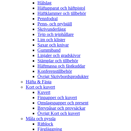
Hålslag
Häftapparat och häftpistol
Häftklammer och tillbehör
Pennfodral
Penn- och prylställ
Skrivunderlägg
Tejp och tejphållare
Lim och klister
Saxar och knivar
Gummiband
Linjaler och gradskivor
Stämplar och tillbehör
Häftmassa och fästkuddar
Konferenstillbehör
Övrigt Skrivbordsprodukter
Häfta & Fästa
Kort och kuvert
Kuvert
Finpapper och kuvert
Omslagspapper och present
Brevpåsar och provsäckar
Övrigt Kort och kuvert
Måla och pyssla
Ritblock
Färgläggning