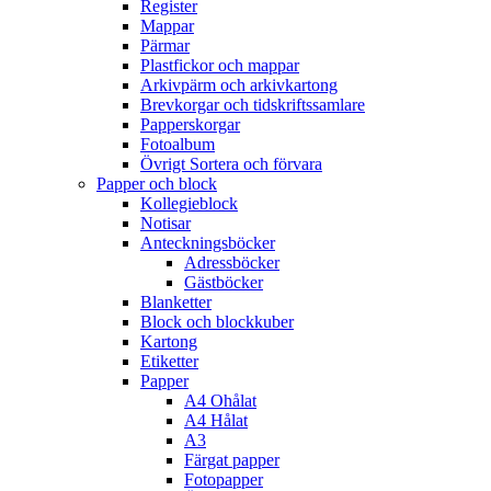
Register
Mappar
Pärmar
Plastfickor och mappar
Arkivpärm och arkivkartong
Brevkorgar och tidskriftssamlare
Papperskorgar
Fotoalbum
Övrigt Sortera och förvara
Papper och block
Kollegieblock
Notisar
Anteckningsböcker
Adressböcker
Gästböcker
Blanketter
Block och blockkuber
Kartong
Etiketter
Papper
A4 Ohålat
A4 Hålat
A3
Färgat papper
Fotopapper