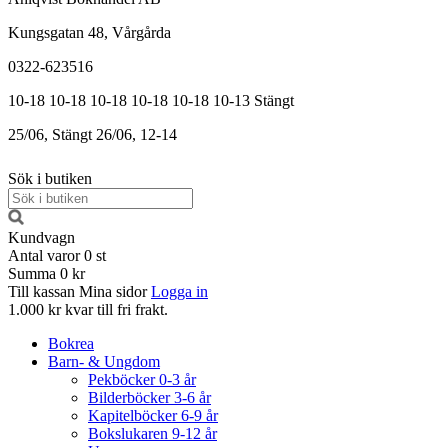
Kungsgatan 48, Vårgårda
0322-623516
10-18
10-18
10-18
10-18
10-18
10-13
Stängt
25/06, Stängt
26/06, 12-14
Sök i butiken
Kundvagn
Antal varor
0
st
Summa
0 kr
Till kassan
Mina sidor
Logga in
1.000 kr kvar till fri frakt.
Bokrea
Barn- & Ungdom
Pekböcker 0-3 år
Bilderböcker 3-6 år
Kapitelböcker 6-9 år
Bokslukaren 9-12 år