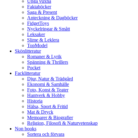
Unga vuxna
Faktaböcker
Saga & Present
Anteckning & Dagböcker
FidgetToys
Nyckelringar & Smått
Leksaker
Slime & Leklera
TopModel
Skönlitteratur
Romaner & Lyrik
Spänning & Thrillers
Pocket
Facklitteratur
Djur, Natur & Trädgård
Ekonomi & Samhälle
Foto, Konst & Teater
Hantverk & Hobby
Historia
Hälsa, Sport & Fritid
Mat & Dryck
Memoarer & Biografier
Religion, Filosofi & Naturvetenskap
Non books
Sortera och förvara