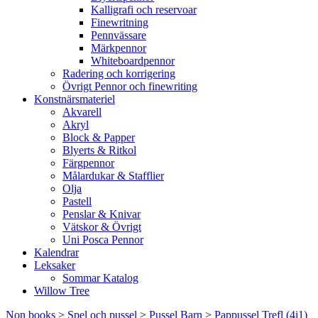
Kalligrafi och reservoar
Finewritning
Pennvässare
Märkpennor
Whiteboardpennor
Radering och korrigering
Övrigt Pennor och finewriting
Konstnärsmateriel
Akvarell
Akryl
Block & Papper
Blyerts & Ritkol
Färgpennor
Målardukar & Stafflier
Olja
Pastell
Penslar & Knivar
Vätskor & Övrigt
Uni Posca Pennor
Kalendrar
Leksaker
Sommar Katalog
Willow Tree
Non books
>
Spel och pussel
>
Pussel Barn
>
Pappussel Trefl (4i1)