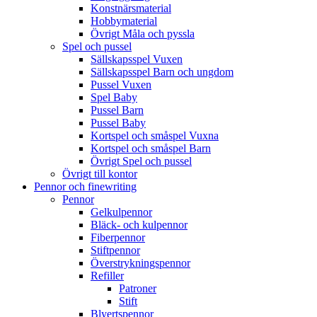
Konstnärsmaterial
Hobbymaterial
Övrigt Måla och pyssla
Spel och pussel
Sällskapsspel Vuxen
Sällskapsspel Barn och ungdom
Pussel Vuxen
Spel Baby
Pussel Barn
Pussel Baby
Kortspel och småspel Vuxna
Kortspel och småspel Barn
Övrigt Spel och pussel
Övrigt till kontor
Pennor och finewriting
Pennor
Gelkulpennor
Bläck- och kulpennor
Fiberpennor
Stiftpennor
Överstrykningspennor
Refiller
Patroner
Stift
Blyertspennor