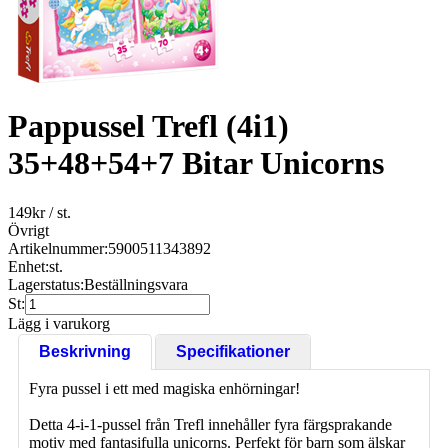
Pappussel Trefl (4i1)
35+48+54+7 Bitar Unicorns
149
kr
/ st.
Övrigt
Artikelnummer:
5900511343892
Enhet:
st.
Lagerstatus:
Beställningsvara
St:
Lägg i varukorg
Beskrivning
Specifikationer
Fyra pussel i ett med magiska enhörningar!
Detta 4-i-1-pussel från Trefl innehåller fyra färgsprakande
motiv med fantasifulla unicorns. Perfekt för barn som älskar