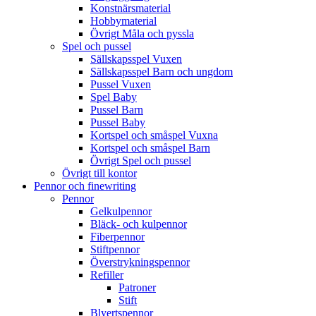
Konstnärsmaterial
Hobbymaterial
Övrigt Måla och pyssla
Spel och pussel
Sällskapsspel Vuxen
Sällskapsspel Barn och ungdom
Pussel Vuxen
Spel Baby
Pussel Barn
Pussel Baby
Kortspel och småspel Vuxna
Kortspel och småspel Barn
Övrigt Spel och pussel
Övrigt till kontor
Pennor och finewriting
Pennor
Gelkulpennor
Bläck- och kulpennor
Fiberpennor
Stiftpennor
Överstrykningspennor
Refiller
Patroner
Stift
Blyertspennor