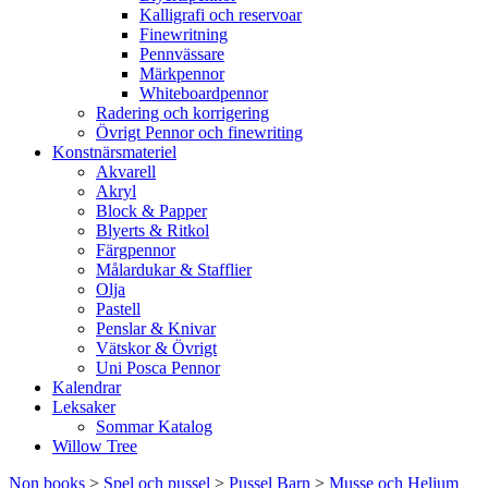
Kalligrafi och reservoar
Finewritning
Pennvässare
Märkpennor
Whiteboardpennor
Radering och korrigering
Övrigt Pennor och finewriting
Konstnärsmateriel
Akvarell
Akryl
Block & Papper
Blyerts & Ritkol
Färgpennor
Målardukar & Stafflier
Olja
Pastell
Penslar & Knivar
Vätskor & Övrigt
Uni Posca Pennor
Kalendrar
Leksaker
Sommar Katalog
Willow Tree
Non books
>
Spel och pussel
>
Pussel Barn
>
Musse och Helium