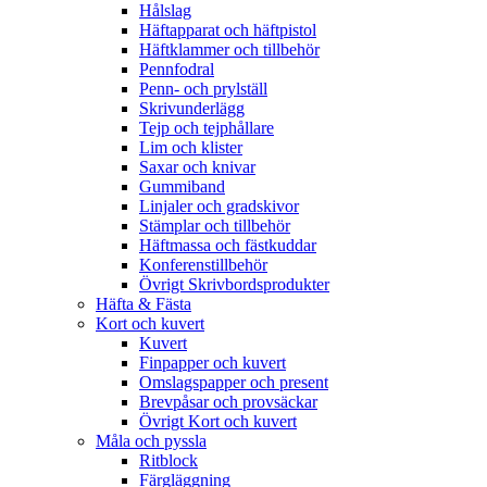
Hålslag
Häftapparat och häftpistol
Häftklammer och tillbehör
Pennfodral
Penn- och prylställ
Skrivunderlägg
Tejp och tejphållare
Lim och klister
Saxar och knivar
Gummiband
Linjaler och gradskivor
Stämplar och tillbehör
Häftmassa och fästkuddar
Konferenstillbehör
Övrigt Skrivbordsprodukter
Häfta & Fästa
Kort och kuvert
Kuvert
Finpapper och kuvert
Omslagspapper och present
Brevpåsar och provsäckar
Övrigt Kort och kuvert
Måla och pyssla
Ritblock
Färgläggning