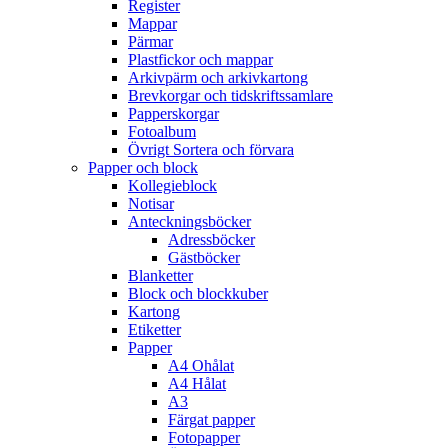
Register
Mappar
Pärmar
Plastfickor och mappar
Arkivpärm och arkivkartong
Brevkorgar och tidskriftssamlare
Papperskorgar
Fotoalbum
Övrigt Sortera och förvara
Papper och block
Kollegieblock
Notisar
Anteckningsböcker
Adressböcker
Gästböcker
Blanketter
Block och blockkuber
Kartong
Etiketter
Papper
A4 Ohålat
A4 Hålat
A3
Färgat papper
Fotopapper