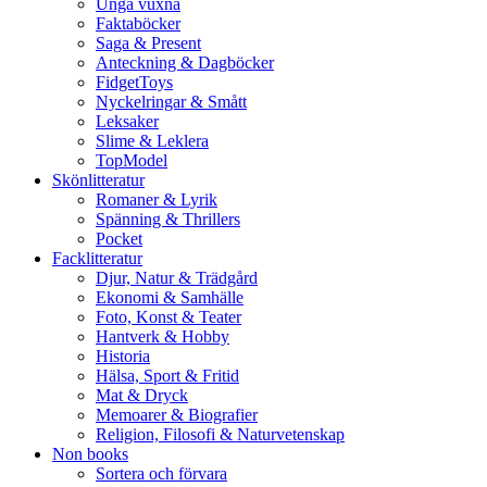
Unga vuxna
Faktaböcker
Saga & Present
Anteckning & Dagböcker
FidgetToys
Nyckelringar & Smått
Leksaker
Slime & Leklera
TopModel
Skönlitteratur
Romaner & Lyrik
Spänning & Thrillers
Pocket
Facklitteratur
Djur, Natur & Trädgård
Ekonomi & Samhälle
Foto, Konst & Teater
Hantverk & Hobby
Historia
Hälsa, Sport & Fritid
Mat & Dryck
Memoarer & Biografier
Religion, Filosofi & Naturvetenskap
Non books
Sortera och förvara