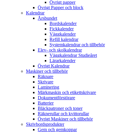
Övrigt papper
Övrigt Papper och block
Kalendrar
Årsbundet
Bordskalender
Fickkalender
Väggkalender
Refill kalendrar
Systemkalendrar och tillbehör
Elev- och skolkalendrar
Väggkalendrar Studieåret
Lärarkalender
Övrigt Kalendrar
Maskiner och tillbehör
Räknare
Skrivare
Laminering
Märkmaskin och etikettskrivare
Dokumentförstörare
Batterier
Bläckpatroner och toner
Räknerullar och kvittorullar
Övrigt Maskiner och tillbehör
Skrivbordsprodukter
Gem och gemkoppar