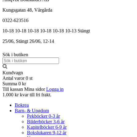
Kungsgatan 48, Vårgårda
0322-623516
10-18
10-18
10-18
10-18
10-18
10-13
Stängt
25/06, Stängt
26/06, 12-14
Sök i butiken
Kundvagn
Antal varor
0
st
Summa
0 kr
Till kassan
Mina sidor
Logga in
1.000 kr kvar till fri frakt.
Bokrea
Barn- & Ungdom
Pekböcker 0-3 år
Bilderböcker 3-6 år
Kapitelböcker 6-9 år
Bokslukaren 9-12 år