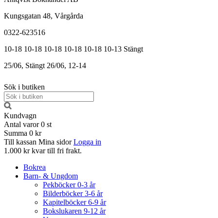
Kungsgatan 48, Vårgårda
0322-623516
10-18
10-18
10-18
10-18
10-18
10-13
Stängt
25/06, Stängt
26/06, 12-14
Sök i butiken
Kundvagn
Antal varor
0
st
Summa
0 kr
Till kassan
Mina sidor
Logga in
1.000 kr kvar till fri frakt.
Bokrea
Barn- & Ungdom
Pekböcker 0-3 år
Bilderböcker 3-6 år
Kapitelböcker 6-9 år
Bokslukaren 9-12 år