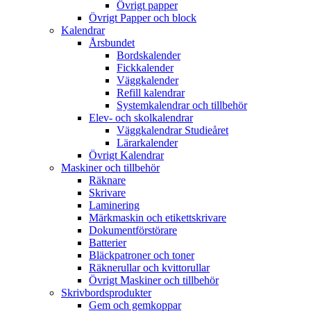
Övrigt papper
Övrigt Papper och block
Kalendrar
Årsbundet
Bordskalender
Fickkalender
Väggkalender
Refill kalendrar
Systemkalendrar och tillbehör
Elev- och skolkalendrar
Väggkalendrar Studieåret
Lärarkalender
Övrigt Kalendrar
Maskiner och tillbehör
Räknare
Skrivare
Laminering
Märkmaskin och etikettskrivare
Dokumentförstörare
Batterier
Bläckpatroner och toner
Räknerullar och kvittorullar
Övrigt Maskiner och tillbehör
Skrivbordsprodukter
Gem och gemkoppar