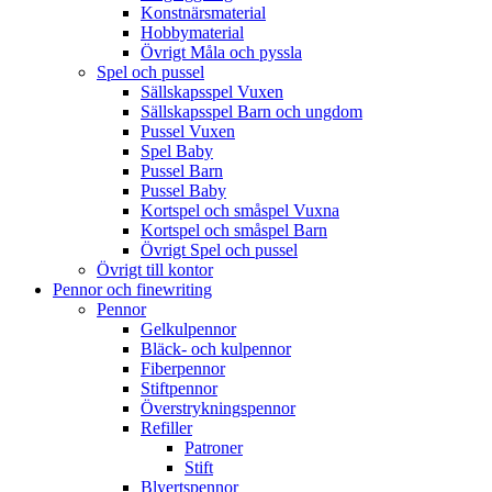
Konstnärsmaterial
Hobbymaterial
Övrigt Måla och pyssla
Spel och pussel
Sällskapsspel Vuxen
Sällskapsspel Barn och ungdom
Pussel Vuxen
Spel Baby
Pussel Barn
Pussel Baby
Kortspel och småspel Vuxna
Kortspel och småspel Barn
Övrigt Spel och pussel
Övrigt till kontor
Pennor och finewriting
Pennor
Gelkulpennor
Bläck- och kulpennor
Fiberpennor
Stiftpennor
Överstrykningspennor
Refiller
Patroner
Stift
Blyertspennor