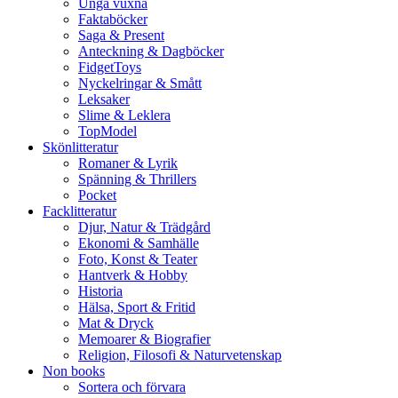
Unga vuxna
Faktaböcker
Saga & Present
Anteckning & Dagböcker
FidgetToys
Nyckelringar & Smått
Leksaker
Slime & Leklera
TopModel
Skönlitteratur
Romaner & Lyrik
Spänning & Thrillers
Pocket
Facklitteratur
Djur, Natur & Trädgård
Ekonomi & Samhälle
Foto, Konst & Teater
Hantverk & Hobby
Historia
Hälsa, Sport & Fritid
Mat & Dryck
Memoarer & Biografier
Religion, Filosofi & Naturvetenskap
Non books
Sortera och förvara