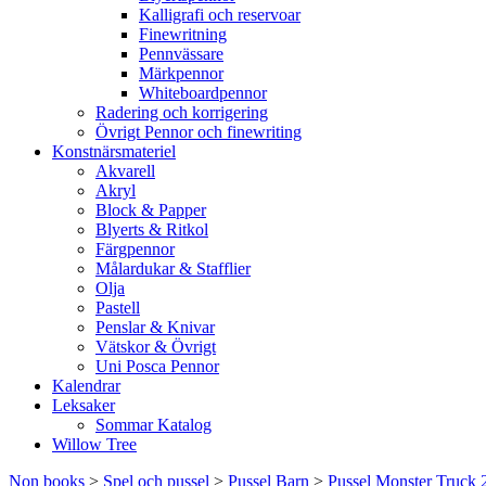
Kalligrafi och reservoar
Finewritning
Pennvässare
Märkpennor
Whiteboardpennor
Radering och korrigering
Övrigt Pennor och finewriting
Konstnärsmateriel
Akvarell
Akryl
Block & Papper
Blyerts & Ritkol
Färgpennor
Målardukar & Stafflier
Olja
Pastell
Penslar & Knivar
Vätskor & Övrigt
Uni Posca Pennor
Kalendrar
Leksaker
Sommar Katalog
Willow Tree
Non books
>
Spel och pussel
>
Pussel Barn
>
Pussel Monster Truck 