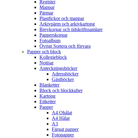
Register
Mappar
Pärmar
Plastfickor och mappar
Arkivpärm och arkivkartong
Brevkorgar och tidskriftssamlare
Papperskorgar
Fotoalbum
Övrigt Sortera och förvara
Papper och block
Kollegieblock
Notisar
Anteckningsböcker
Adressböcker
Gästböcker
Blanketter
Block och blockkuber
Kartong
Etiketter
Papper
A4 Ohålat
A4 Hålat
A3
Färgat papper
Fotopapper