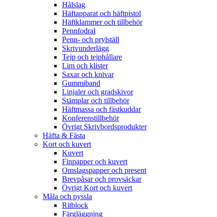
Hålslag
Häftapparat och häftpistol
Häftklammer och tillbehör
Pennfodral
Penn- och prylställ
Skrivunderlägg
Tejp och tejphållare
Lim och klister
Saxar och knivar
Gummiband
Linjaler och gradskivor
Stämplar och tillbehör
Häftmassa och fästkuddar
Konferenstillbehör
Övrigt Skrivbordsprodukter
Häfta & Fästa
Kort och kuvert
Kuvert
Finpapper och kuvert
Omslagspapper och present
Brevpåsar och provsäckar
Övrigt Kort och kuvert
Måla och pyssla
Ritblock
Färgläggning