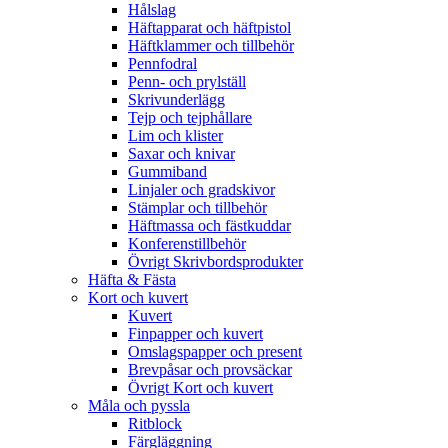
Hålslag
Häftapparat och häftpistol
Häftklammer och tillbehör
Pennfodral
Penn- och prylställ
Skrivunderlägg
Tejp och tejphållare
Lim och klister
Saxar och knivar
Gummiband
Linjaler och gradskivor
Stämplar och tillbehör
Häftmassa och fästkuddar
Konferenstillbehör
Övrigt Skrivbordsprodukter
Häfta & Fästa
Kort och kuvert
Kuvert
Finpapper och kuvert
Omslagspapper och present
Brevpåsar och provsäckar
Övrigt Kort och kuvert
Måla och pyssla
Ritblock
Färgläggning