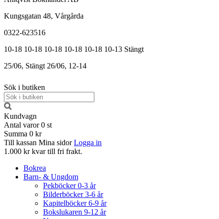
Kungsgatan 48, Vårgårda
0322-623516
10-18
10-18
10-18
10-18
10-18
10-13
Stängt
25/06, Stängt
26/06, 12-14
Sök i butiken
Kundvagn
Antal varor
0
st
Summa
0 kr
Till kassan
Mina sidor
Logga in
1.000 kr kvar till fri frakt.
Bokrea
Barn- & Ungdom
Pekböcker 0-3 år
Bilderböcker 3-6 år
Kapitelböcker 6-9 år
Bokslukaren 9-12 år