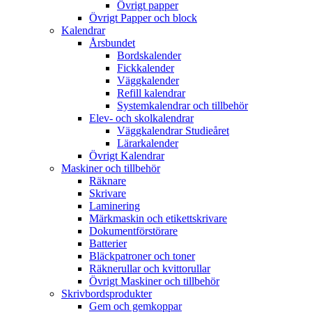
Övrigt papper
Övrigt Papper och block
Kalendrar
Årsbundet
Bordskalender
Fickkalender
Väggkalender
Refill kalendrar
Systemkalendrar och tillbehör
Elev- och skolkalendrar
Väggkalendrar Studieåret
Lärarkalender
Övrigt Kalendrar
Maskiner och tillbehör
Räknare
Skrivare
Laminering
Märkmaskin och etikettskrivare
Dokumentförstörare
Batterier
Bläckpatroner och toner
Räknerullar och kvittorullar
Övrigt Maskiner och tillbehör
Skrivbordsprodukter
Gem och gemkoppar