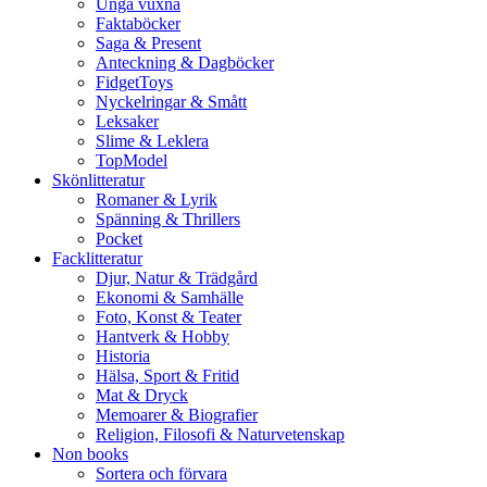
Unga vuxna
Faktaböcker
Saga & Present
Anteckning & Dagböcker
FidgetToys
Nyckelringar & Smått
Leksaker
Slime & Leklera
TopModel
Skönlitteratur
Romaner & Lyrik
Spänning & Thrillers
Pocket
Facklitteratur
Djur, Natur & Trädgård
Ekonomi & Samhälle
Foto, Konst & Teater
Hantverk & Hobby
Historia
Hälsa, Sport & Fritid
Mat & Dryck
Memoarer & Biografier
Religion, Filosofi & Naturvetenskap
Non books
Sortera och förvara