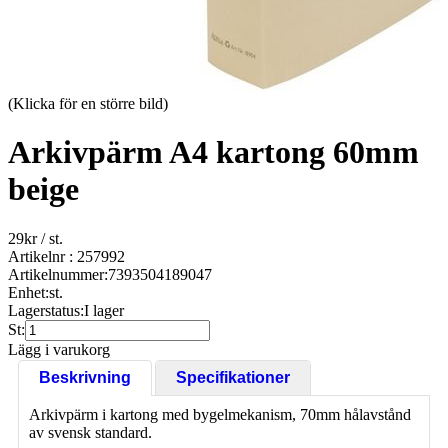
(Klicka för en större bild)
Arkivpärm A4 kartong 60mm
beige
29
kr
/ st.
Artikelnr : 257992
Artikelnummer:
7393504189047
Enhet:
st.
Lagerstatus:
I lager
St:
Lägg i varukorg
Beskrivning
Specifikationer
Arkivpärm i kartong med bygelmekanism, 70mm hålavstånd
av svensk standard.