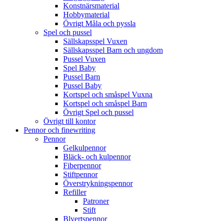
Konstnärsmaterial
Hobbymaterial
Övrigt Måla och pyssla
Spel och pussel
Sällskapsspel Vuxen
Sällskapsspel Barn och ungdom
Pussel Vuxen
Spel Baby
Pussel Barn
Pussel Baby
Kortspel och småspel Vuxna
Kortspel och småspel Barn
Övrigt Spel och pussel
Övrigt till kontor
Pennor och finewriting
Pennor
Gelkulpennor
Bläck- och kulpennor
Fiberpennor
Stiftpennor
Överstrykningspennor
Refiller
Patroner
Stift
Blyertspennor