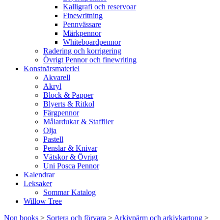
Kalligrafi och reservoar
Finewritning
Pennvässare
Märkpennor
Whiteboardpennor
Radering och korrigering
Övrigt Pennor och finewriting
Konstnärsmateriel
Akvarell
Akryl
Block & Papper
Blyerts & Ritkol
Färgpennor
Målardukar & Stafflier
Olja
Pastell
Penslar & Knivar
Vätskor & Övrigt
Uni Posca Pennor
Kalendrar
Leksaker
Sommar Katalog
Willow Tree
Non books
>
Sortera och förvara
>
Arkivpärm och arkivkartong
>