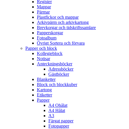
Register
Mappar
Pärmar
Plastfickor och mappar
Arkivpärm och arkivkartong
Brevkorgar och tidskriftssamlare
Papperskorgar
Fotoalbum
Övrigt Sortera och förvara
Papper och block
Kollegieblock
Notisar
Anteckningsböcker
Adressböcker
Gästböcker
Blanketter
Block och blockkuber
Kartong
Etiketter
Papper
A4 Ohålat
A4 Hålat
A3
Färgat papper
Fotopapper