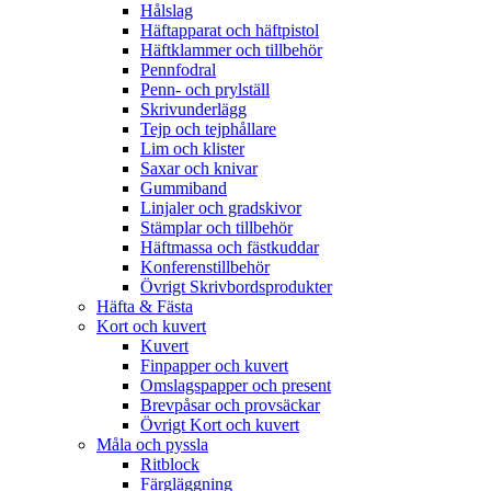
Hålslag
Häftapparat och häftpistol
Häftklammer och tillbehör
Pennfodral
Penn- och prylställ
Skrivunderlägg
Tejp och tejphållare
Lim och klister
Saxar och knivar
Gummiband
Linjaler och gradskivor
Stämplar och tillbehör
Häftmassa och fästkuddar
Konferenstillbehör
Övrigt Skrivbordsprodukter
Häfta & Fästa
Kort och kuvert
Kuvert
Finpapper och kuvert
Omslagspapper och present
Brevpåsar och provsäckar
Övrigt Kort och kuvert
Måla och pyssla
Ritblock
Färgläggning