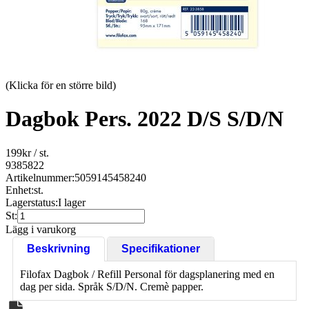
(Klicka för en större bild)
Dagbok Pers. 2022 D/S S/D/N
199
kr
/ st.
9385822
Artikelnummer:
5059145458240
Enhet:
st.
Lagerstatus:
I lager
St:
Lägg i varukorg
Beskrivning
Specifikationer
Filofax Dagbok / Refill Personal för dagsplanering med en
dag per sida. Språk S/D/N. Cremè papper.