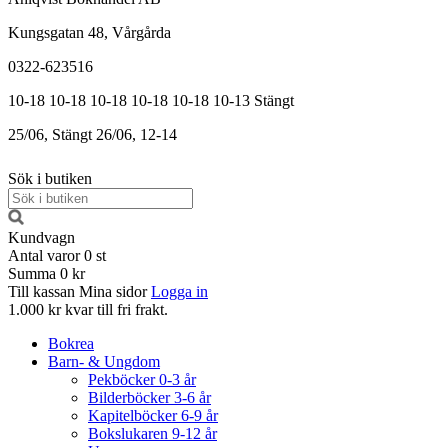
Kungsgatan 48, Vårgårda
0322-623516
10-18
10-18
10-18
10-18
10-18
10-13
Stängt
25/06, Stängt
26/06, 12-14
Sök i butiken
Kundvagn
Antal varor
0
st
Summa
0 kr
Till kassan
Mina sidor
Logga in
1.000 kr kvar till fri frakt.
Bokrea
Barn- & Ungdom
Pekböcker 0-3 år
Bilderböcker 3-6 år
Kapitelböcker 6-9 år
Bokslukaren 9-12 år