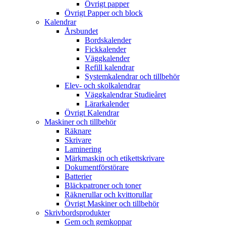
Övrigt papper
Övrigt Papper och block
Kalendrar
Årsbundet
Bordskalender
Fickkalender
Väggkalender
Refill kalendrar
Systemkalendrar och tillbehör
Elev- och skolkalendrar
Väggkalendrar Studieåret
Lärarkalender
Övrigt Kalendrar
Maskiner och tillbehör
Räknare
Skrivare
Laminering
Märkmaskin och etikettskrivare
Dokumentförstörare
Batterier
Bläckpatroner och toner
Räknerullar och kvittorullar
Övrigt Maskiner och tillbehör
Skrivbordsprodukter
Gem och gemkoppar