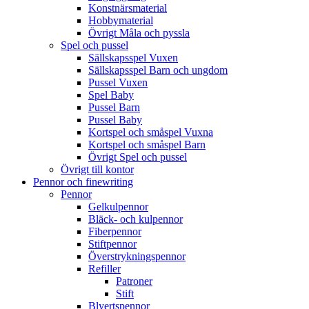
Konstnärsmaterial
Hobbymaterial
Övrigt Måla och pyssla
Spel och pussel
Sällskapsspel Vuxen
Sällskapsspel Barn och ungdom
Pussel Vuxen
Spel Baby
Pussel Barn
Pussel Baby
Kortspel och småspel Vuxna
Kortspel och småspel Barn
Övrigt Spel och pussel
Övrigt till kontor
Pennor och finewriting
Pennor
Gelkulpennor
Bläck- och kulpennor
Fiberpennor
Stiftpennor
Överstrykningspennor
Refiller
Patroner
Stift
Blyertspennor