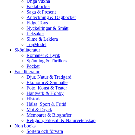
Unga vuxna
Faktaböcker
Saga & Present
Anteckning & Dagböcker
FidgetToys
Nyckelringar & Smått
Leksaker
Slime & Leklera
TopModel
Skönlitteratur
Romaner & Lyrik
Spänning & Thrillers
Pocket
Facklitteratur
Djur, Natur & Trädgård
Ekonomi & Samhälle
Foto, Konst & Teater
Hantverk & Hobby
Historia
Hälsa, Sport & Fritid
Mat & Dryck
Memoarer & Biografier
Religion, Filosofi & Naturvetenskap
Non books
Sortera och förvara