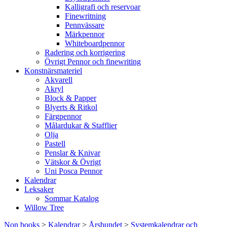
Kalligrafi och reservoar
Finewritning
Pennvässare
Märkpennor
Whiteboardpennor
Radering och korrigering
Övrigt Pennor och finewriting
Konstnärsmateriel
Akvarell
Akryl
Block & Papper
Blyerts & Ritkol
Färgpennor
Målardukar & Stafflier
Olja
Pastell
Penslar & Knivar
Vätskor & Övrigt
Uni Posca Pennor
Kalendrar
Leksaker
Sommar Katalog
Willow Tree
Non books
>
Kalendrar
>
Årsbundet
>
Systemkalendrar och